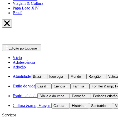
Viagem & Cultura
Papa Leão XIV
Brasil
Edição
portuguese
Vício
Adolescência
Adoção
Atualidade
Brasil
Ideologia
Mundo
Religião
Vatic
Estilo de vida
Casal
Ciência
Família
For Her &amp; F
Espiritualidade
Bíblia e doutrina
Devoção
Feriados cristão
Cultura &amp; Viagem
Cultura
História
Santuários
V
Serviços