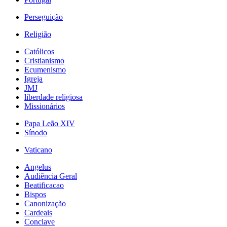
Perseguição
Religião
Católicos
Cristianismo
Ecumenismo
Igreja
JMJ
liberdade religiosa
Missionários
Papa Leão XIV
Sínodo
Vaticano
Angelus
Audiência Geral
Beatificacao
Bispos
Canonização
Cardeais
Conclave