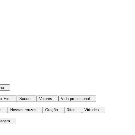
ano
or Him
Saúde
Valores
Vida profissional
s
Nossas cruzes
Oração
Ritos
Virtudes
iagem