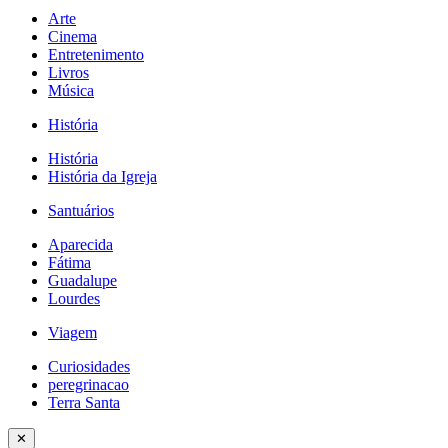
Arte
Cinema
Entretenimento
Livros
Música
História
História
História da Igreja
Santuários
Aparecida
Fátima
Guadalupe
Lourdes
Viagem
Curiosidades
peregrinacao
Terra Santa
✕