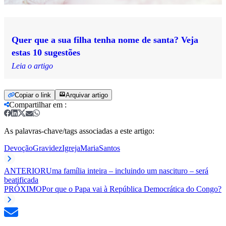
Quer que a sua filha tenha nome de santa? Veja
estas 10 sugestões
Leia o artigo
Copiar o link
Arquivar artigo
Compartilhar em
:
As palavras-chave/tags associadas a este artigo:
Devoção
Gravidez
Igreja
Maria
Santos
ANTERIOR
Uma família inteira – incluindo um nascituro – será
beatificada
PRÓXIMO
Por que o Papa vai à República Democrática do Congo?