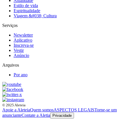
Atualidade
Estilo de vida
Espiritualidade
Viagem &#038; Cultura
Serviços
Newsletter
Aplicativo
Inscreva-se
Vestir
Anúncio
Arquivos
Por ano
© 2025 Aleteia
Apoie a Aleteia
Quem somos
ASPECTOS LEGAIS
Torne-se um
anunciante
Contate a Aletia
Privacidade