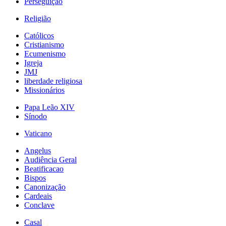
Perseguição
Religião
Católicos
Cristianismo
Ecumenismo
Igreja
JMJ
liberdade religiosa
Missionários
Papa Leão XIV
Sínodo
Vaticano
Angelus
Audiência Geral
Beatificacao
Bispos
Canonização
Cardeais
Conclave
Casal