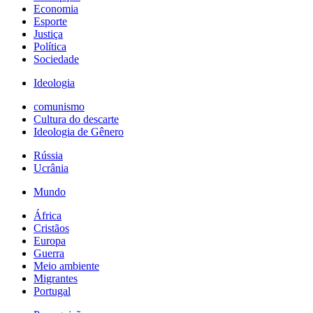
Economia
Esporte
Justiça
Política
Sociedade
Ideologia
comunismo
Cultura do descarte
Ideologia de Gênero
Rússia
Ucrânia
Mundo
África
Cristãos
Europa
Guerra
Meio ambiente
Migrantes
Portugal