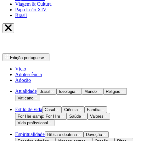
Viagem & Cultura
Papa Leão XIV
Brasil
Edição
portuguese
Vício
Adolescência
Adoção
Atualidade
Brasil
Ideologia
Mundo
Religião
Vaticano
Estilo de vida
Casal
Ciência
Família
For Her &amp; For Him
Saúde
Valores
Vida profissional
Espiritualidade
Bíblia e doutrina
Devoção