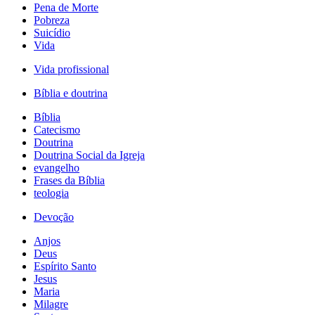
Pena de Morte
Pobreza
Suicídio
Vida
Vida profissional
Bíblia e doutrina
Bíblia
Catecismo
Doutrina
Doutrina Social da Igreja
evangelho
Frases da Bíblia
teologia
Devoção
Anjos
Deus
Espírito Santo
Jesus
Maria
Milagre