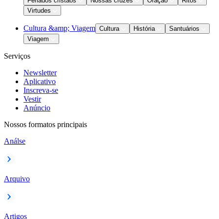
Feriados cristãos
Nossas cruzes
Oração
Ritos
Virtudes
Cultura &amp; Viagem
Cultura
História
Santuários
Viagem
Serviços
Newsletter
Aplicativo
Inscreva-se
Vestir
Anúncio
Nossos formatos principais
Análse
Arquivo
Artigos