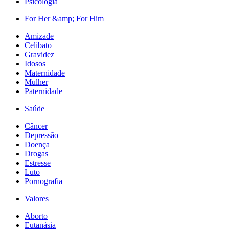
Psicologia
For Her &amp; For Him
Amizade
Celibato
Gravidez
Idosos
Maternidade
Mulher
Paternidade
Saúde
Câncer
Depressão
Doença
Drogas
Estresse
Luto
Pornografia
Valores
Aborto
Eutanásia