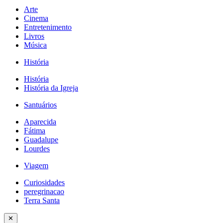
Arte
Cinema
Entretenimento
Livros
Música
História
História
História da Igreja
Santuários
Aparecida
Fátima
Guadalupe
Lourdes
Viagem
Curiosidades
peregrinacao
Terra Santa
✕