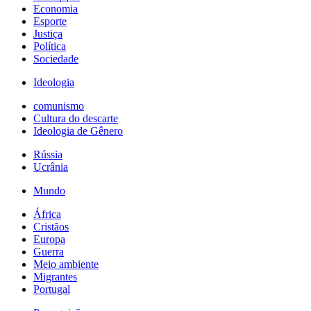
Economia
Esporte
Justiça
Política
Sociedade
Ideologia
comunismo
Cultura do descarte
Ideologia de Gênero
Rússia
Ucrânia
Mundo
África
Cristãos
Europa
Guerra
Meio ambiente
Migrantes
Portugal