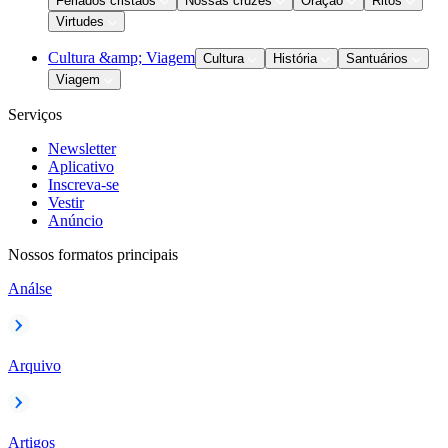
Feriados cristãos
Nossas cruzes
Oração
Ritos
Virtudes
Cultura &amp; Viagem
Cultura
História
Santuários
Viagem
Serviços
Newsletter
Aplicativo
Inscreva-se
Vestir
Anúncio
Nossos formatos principais
Análse
Arquivo
Artigos