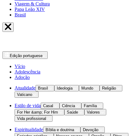
Viagem & Cultura
Papa Leão XIV
Brasil
Edição
portuguese
Vício
Adolescência
Adoção
Atualidade
Brasil
Ideologia
Mundo
Religião
Vaticano
Estilo de vida
Casal
Ciência
Família
For Her &amp; For Him
Saúde
Valores
Vida profissional
Espiritualidade
Bíblia e doutrina
Devoção