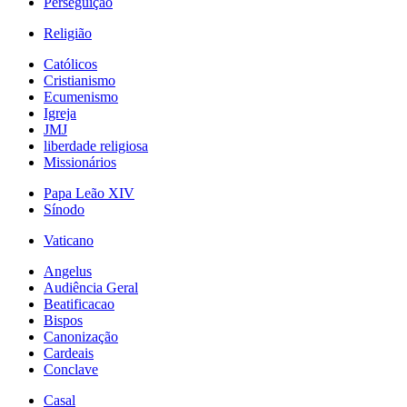
Perseguição
Religião
Católicos
Cristianismo
Ecumenismo
Igreja
JMJ
liberdade religiosa
Missionários
Papa Leão XIV
Sínodo
Vaticano
Angelus
Audiência Geral
Beatificacao
Bispos
Canonização
Cardeais
Conclave
Casal