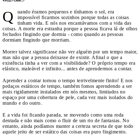
Q
uando éramos pequenos e tínhamos o sol, era
impossível ficarmos sozinhos porque todas as coisas
tinham vida. E nós nos encantávamos com a vida das
coisas. A morte era estranha porque a pessoa ficava lá de olhos
fechados fingindo que dormia - como quando as pessoas
dormiam fingindo que morriam.
Morrer talvez significasse não ver alguém por um tempo maior,
mas não que a pessoa deixasse de existir. Afinal o que a
existência tinha a ver com a visibilidade? O próprio tempo era
elástico, maleável e infinito... antes de aprendermos a contar.
Aprender a contar tornou o tempo terrivelmente finito! E nos
pedaços estáticos de tempo, também fomos aprendendo a ser
mais rigidamente instalados em nós mesmos, limitados no
espaço por uma cobertura de pele, cada vez mais isolados do
mundo e do outro.
E a vida foi ficando parada, se movendo como uma roda
dentada e não mais como o fluir de um rio de fantasias. No
entanto, ainda podíamos manter a certeza secreta de que todo
aquele jeito de ser estático das coisas era puro fingimento.