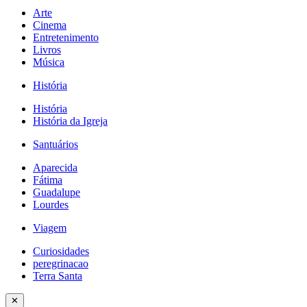
Arte
Cinema
Entretenimento
Livros
Música
História
História
História da Igreja
Santuários
Aparecida
Fátima
Guadalupe
Lourdes
Viagem
Curiosidades
peregrinacao
Terra Santa
✕