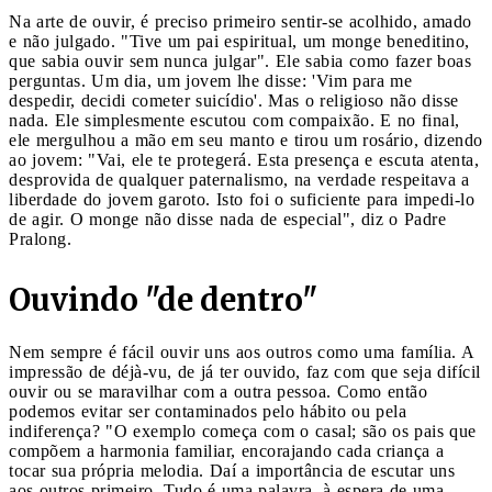
Na arte de ouvir, é preciso primeiro sentir-se acolhido, amado
e não julgado. "Tive um pai espiritual, um monge beneditino,
que sabia ouvir sem nunca julgar". Ele sabia como fazer boas
perguntas. Um dia, um jovem lhe disse: 'Vim para me
despedir, decidi cometer suicídio'. Mas o religioso não disse
nada. Ele simplesmente escutou com compaixão. E no final,
ele mergulhou a mão em seu manto e tirou um rosário, dizendo
ao jovem: "Vai, ele te protegerá. Esta presença e escuta atenta,
desprovida de qualquer paternalismo, na verdade respeitava a
liberdade do jovem garoto. Isto foi o suficiente para impedi-lo
de agir. O monge não disse nada de especial", diz o Padre
Pralong.
Ouvindo "de dentro"
Nem sempre é fácil ouvir uns aos outros como uma família. A
impressão de déjà-vu, de já ter ouvido, faz com que seja difícil
ouvir ou se maravilhar com a outra pessoa. Como então
podemos evitar ser contaminados pelo hábito ou pela
indiferença? "O exemplo começa com o casal; são os pais que
compõem a harmonia familiar, encorajando cada criança a
tocar sua própria melodia. Daí a importância de escutar uns
aos outros primeiro. Tudo é uma palavra, à espera de uma