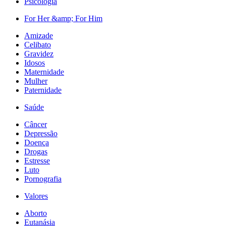
Psicologia
For Her &amp; For Him
Amizade
Celibato
Gravidez
Idosos
Maternidade
Mulher
Paternidade
Saúde
Câncer
Depressão
Doença
Drogas
Estresse
Luto
Pornografia
Valores
Aborto
Eutanásia