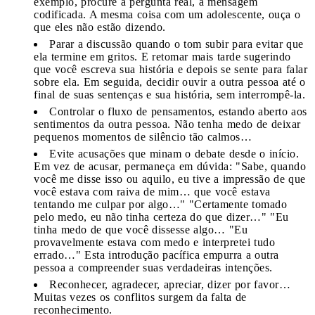
exemplo, procure a pergunta real, a mensagem
codificada. A mesma coisa com um adolescente, ouça o
que eles não estão dizendo.
Parar a discussão quando o tom subir para evitar que
ela termine em gritos. E retomar mais tarde sugerindo
que você escreva sua história e depois se sente para falar
sobre ela. Em seguida, decidir ouvir a outra pessoa até o
final de suas sentenças e sua história, sem interrompê-la.
Controlar o fluxo de pensamentos, estando aberto aos
sentimentos da outra pessoa. Não tenha medo de deixar
pequenos momentos de silêncio tão calmos…
Evite acusações que minam o debate desde o início.
Em vez de acusar, permaneça em dúvida: "Sabe, quando
você me disse isso ou aquilo, eu tive a impressão de que
você estava com raiva de mim… que você estava
tentando me culpar por algo…" "Certamente tomado
pelo medo, eu não tinha certeza do que dizer…" "Eu
tinha medo de que você dissesse algo… "Eu
provavelmente estava com medo e interpretei tudo
errado…" Esta introdução pacífica empurra a outra
pessoa a compreender suas verdadeiras intenções.
Reconhecer, agradecer, apreciar, dizer por favor…
Muitas vezes os conflitos surgem da falta de
reconhecimento.