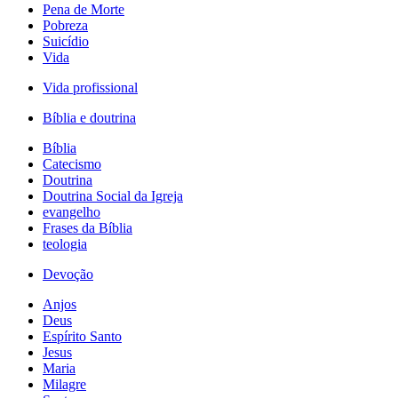
Pena de Morte
Pobreza
Suicídio
Vida
Vida profissional
Bíblia e doutrina
Bíblia
Catecismo
Doutrina
Doutrina Social da Igreja
evangelho
Frases da Bíblia
teologia
Devoção
Anjos
Deus
Espírito Santo
Jesus
Maria
Milagre