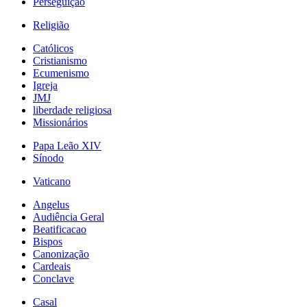
Perseguição
Religião
Católicos
Cristianismo
Ecumenismo
Igreja
JMJ
liberdade religiosa
Missionários
Papa Leão XIV
Sínodo
Vaticano
Angelus
Audiência Geral
Beatificacao
Bispos
Canonização
Cardeais
Conclave
Casal