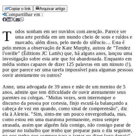
Copiar o link
Arquivar artigo
Compartilhar em
:
T
odos sonham em ser ouvidos com atenção. Parece ser
uma arte perdida em um mundo cheio de sons e ruídos e
marcado, além disso, pelo medo do silêncio… Esta é
pelo menos a observação de Kate Murphy, autora de "Tendez
l'oreille" (Éditions JC Lattès) que, há alguns anos, lançou uma
investigação sobre esta arte que foi abandonada. Enquanto em
média somos capazes de dizer 125 palavras em um minuto (!),
por que parece ser uma tarefa impossível para algumas pessoas
ouvir atentamente os outros?
Anne, uma advogada de 39 anos e mãe de um menino de 5
anos, admite que tem dificuldade de ouvir atentamente seus
parentes ou colegas. "Muitas vezes, sem interromper o
discurso da pessoa por cortesia, finjo escutá-la balançando a
cabeça de vez em quando, como sinal de compreensão", diz
ela à Aleteia. "Sim, sinto-me um pouco envergonhada, mas,
como estou em uma maratona permanente, estou sempre
atrasada, assim que alguém fala comigo, não consigo parar de
pensar no trabalho que tenho que preparar para o dia seguinte,
no que tenho que comprar para o jantar ou dizer logo depois".