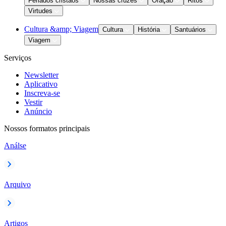
Feriados cristãos
Nossas cruzes
Oração
Ritos
Virtudes
Cultura &amp; Viagem
Cultura
História
Santuários
Viagem
Serviços
Newsletter
Aplicativo
Inscreva-se
Vestir
Anúncio
Nossos formatos principais
Análse
Arquivo
Artigos