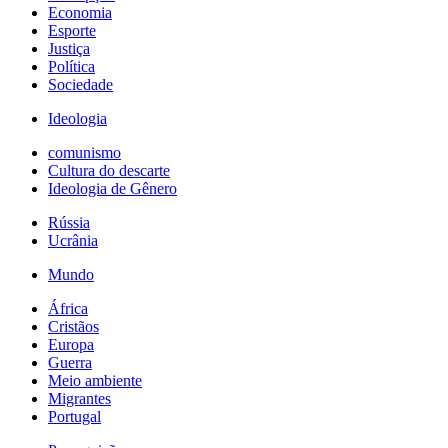
Economia
Esporte
Justiça
Política
Sociedade
Ideologia
comunismo
Cultura do descarte
Ideologia de Gênero
Rússia
Ucrânia
Mundo
África
Cristãos
Europa
Guerra
Meio ambiente
Migrantes
Portugal