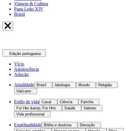
Viagem & Cultura
Papa Leão XIV
Brasil
Edição
portuguese
Vício
Adolescência
Adoção
Atualidade
Brasil
Ideologia
Mundo
Religião
Vaticano
Estilo de vida
Casal
Ciência
Família
For Her &amp; For Him
Saúde
Valores
Vida profissional
Espiritualidade
Bíblia e doutrina
Devoção