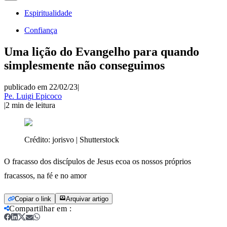
Espiritualidade
Confiança
Uma lição do Evangelho para quando
simplesmente não conseguimos
publicado em 22/02/23
|
Pe. Luigi Epicoco
|
2
min de leitura
Crédito:
jorisvo | Shutterstock
O fracasso dos discípulos de Jesus ecoa os nossos próprios
fracassos, na fé e no amor
Copiar o link
Arquivar artigo
Compartilhar em
: