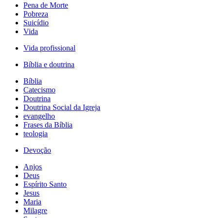
Pena de Morte
Pobreza
Suicídio
Vida
Vida profissional
Bíblia e doutrina
Bíblia
Catecismo
Doutrina
Doutrina Social da Igreja
evangelho
Frases da Bíblia
teologia
Devoção
Anjos
Deus
Espírito Santo
Jesus
Maria
Milagre