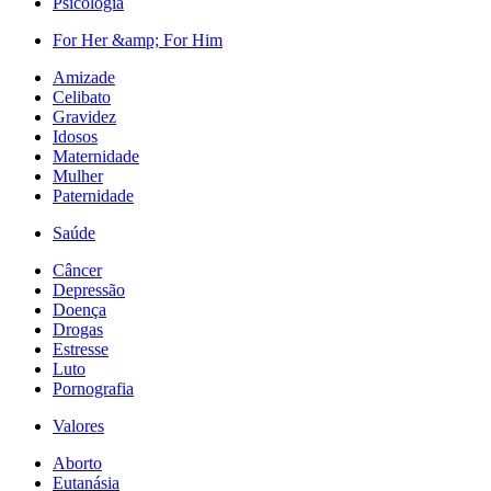
Psicologia
For Her &amp; For Him
Amizade
Celibato
Gravidez
Idosos
Maternidade
Mulher
Paternidade
Saúde
Câncer
Depressão
Doença
Drogas
Estresse
Luto
Pornografia
Valores
Aborto
Eutanásia