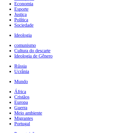
Economia
Esporte
Justiça
Política
Sociedade
Ideologia
comunismo
Cultura do descarte
Ideologia de Gênero
Rússia
Ucrânia
Mundo
África
Cristãos
Europa
Guerra
Meio ambiente
Migrantes
Portugal