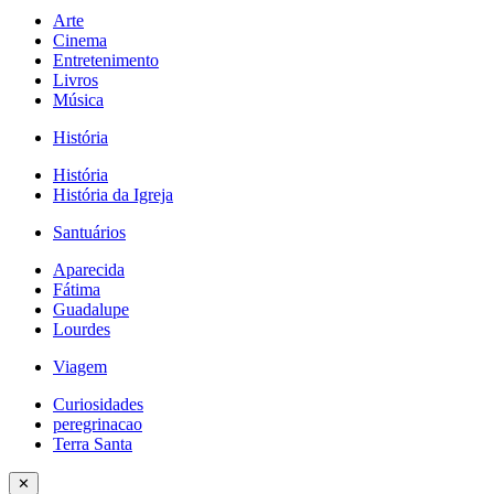
Arte
Cinema
Entretenimento
Livros
Música
História
História
História da Igreja
Santuários
Aparecida
Fátima
Guadalupe
Lourdes
Viagem
Curiosidades
peregrinacao
Terra Santa
✕