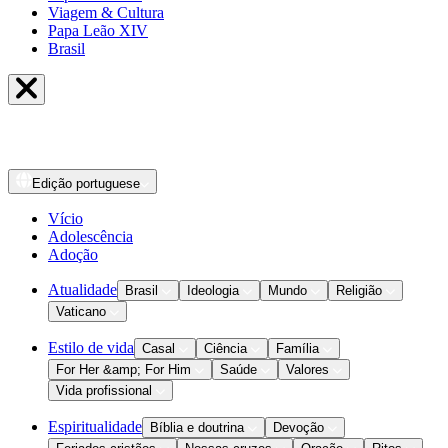
Viagem & Cultura
Papa Leão XIV
Brasil
Edição
portuguese
Vício
Adolescência
Adoção
Atualidade
Brasil
Ideologia
Mundo
Religião
Vaticano
Estilo de vida
Casal
Ciência
Família
For Her &amp; For Him
Saúde
Valores
Vida profissional
Espiritualidade
Bíblia e doutrina
Devoção