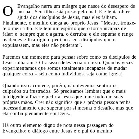
O
Evangelho narra um milagre que nasce do desespero de
um pai. Seu filho está preso pelo mal. Ele tenta obter
ajuda dos discípulos de Jesus, mas eles falham.
Finalmente, o menino chega ao próprio Jesus: “Mestre, trouxe-
te o meu filho. Ele tem um espírito que o torna incapaz de
falar; e, sempre que o agarra, o derruba; e ele espuma e range
os dentes e fica rígido; pedi aos teus discípulos que o
expulsassem, mas eles não puderam”.
Paremos um momento para pensar sobre como os discípulos de
Jesus falharam. O fracasso deles ecoa o nosso. Quantas vezes
experimentamos que somos totalmente incapazes de mudar
qualquer coisa – seja como indivíduos, seja como igreja!
Quando isso acontece, porém, não devemos sentir-nos
culpados ou frustrados. Só precisamos lembrar que o mais
inteligente a fazer é pedir a Jesus que tome tudo em suas
próprias mãos. Crer não significa que a própria pessoa tenha
necessariamente que superar por si mesma o desafio, mas que
ela confia plenamente em Deus.
Há outro elemento digno de nota nessa passagem do
Evangelho: o diálogo entre Jesus e o pai do menino.