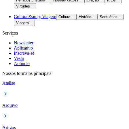
Feriados cristãos
Nossas cruzes
Oração
Ritos
Virtudes
Cultura &amp; Viagem
Cultura
História
Santuários
Viagem
Serviços
Newsletter
Aplicativo
Inscreva-se
Vestir
Anúncio
Nossos formatos principais
Análse
Arquivo
Artigos