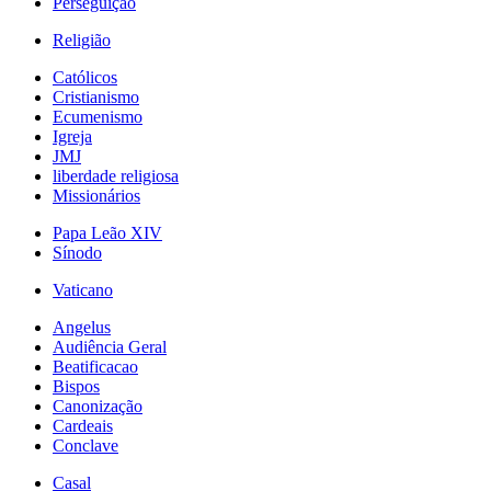
Perseguição
Religião
Católicos
Cristianismo
Ecumenismo
Igreja
JMJ
liberdade religiosa
Missionários
Papa Leão XIV
Sínodo
Vaticano
Angelus
Audiência Geral
Beatificacao
Bispos
Canonização
Cardeais
Conclave
Casal