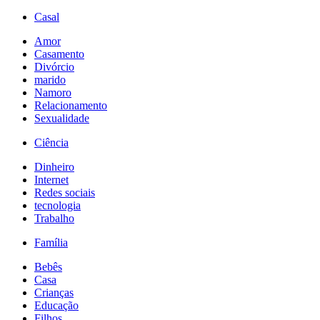
Casal
Amor
Casamento
Divórcio
marido
Namoro
Relacionamento
Sexualidade
Ciência
Dinheiro
Internet
Redes sociais
tecnologia
Trabalho
Família
Bebês
Casa
Crianças
Educação
Filhos