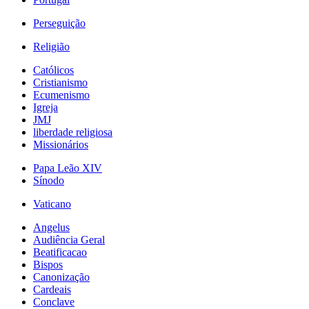
Perseguição
Religião
Católicos
Cristianismo
Ecumenismo
Igreja
JMJ
liberdade religiosa
Missionários
Papa Leão XIV
Sínodo
Vaticano
Angelus
Audiência Geral
Beatificacao
Bispos
Canonização
Cardeais
Conclave