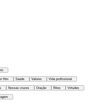
ano
or Him
Saúde
Valores
Vida profissional
s
Nossas cruzes
Oração
Ritos
Virtudes
iagem