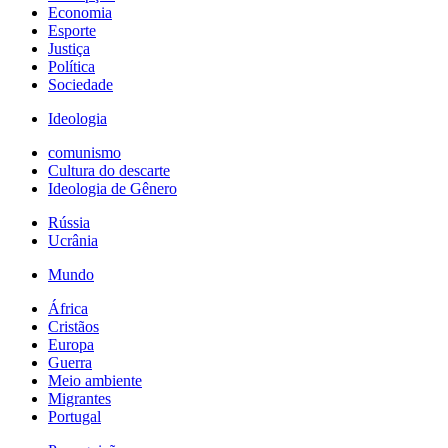
Economia
Esporte
Justiça
Política
Sociedade
Ideologia
comunismo
Cultura do descarte
Ideologia de Gênero
Rússia
Ucrânia
Mundo
África
Cristãos
Europa
Guerra
Meio ambiente
Migrantes
Portugal