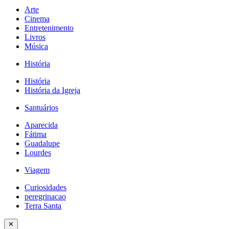
Arte
Cinema
Entretenimento
Livros
Música
História
História
História da Igreja
Santuários
Aparecida
Fátima
Guadalupe
Lourdes
Viagem
Curiosidades
peregrinacao
Terra Santa
✕