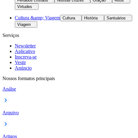
Feriados cristãos
Nossas cruzes
Oração
Ritos
Virtudes
Cultura &amp; Viagem
Cultura
História
Santuários
Viagem
Serviços
Newsletter
Aplicativo
Inscreva-se
Vestir
Anúncio
Nossos formatos principais
Análse
Arquivo
Artigos