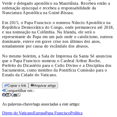
Verde e delegado apostólico na Mauritânia. Recebeu então a
ordenação episcopal e recebeu a responsabilidade da
Nunciatura Apostólica na Guiné-Bissau.
Em 2015, o Papa Francisco o nomeou Núncio Apostólico na
República Democrática do Congo, onde permaneceu até 2018,
e sua nomeação na Colômbia. Na Irlanda, ele será o
representante do Papa em um país onde o catolicismo, outrora
dominante, esteve em grave crise nos últimos dez anos,
notadamente por causa do escândalo dos abusos.
No mesmo boletim, a Sala de Imprensa da Santa Sé anunciou
que o Papa Francisco nomeou o Cardeal Arthur Roche,
Prefeito do Dicastério para o Culto Divino e a Disciplina dos
Sacramentos, como membro da Pontifícia Comissão para o
Estado da Cidade do Vaticano.
Copiar o link
Arquivar artigo
Compartilhar em
:
As palavras-chave/tags associadas a este artigo:
Direto do Vaticano
Europa
Papa Francisco
Política