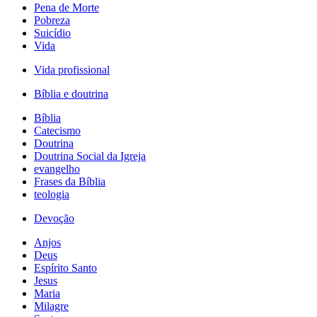
Pena de Morte
Pobreza
Suicídio
Vida
Vida profissional
Bíblia e doutrina
Bíblia
Catecismo
Doutrina
Doutrina Social da Igreja
evangelho
Frases da Bíblia
teologia
Devoção
Anjos
Deus
Espírito Santo
Jesus
Maria
Milagre