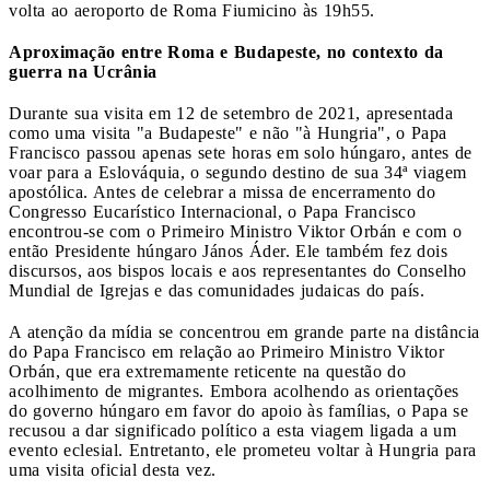
volta ao aeroporto de Roma Fiumicino às 19h55.
Aproximação entre Roma e Budapeste, no contexto da
guerra na Ucrânia
Durante sua visita em 12 de setembro de 2021, apresentada
como uma visita "a Budapeste" e não "à Hungria", o Papa
Francisco passou apenas sete horas em solo húngaro, antes de
voar para a Eslováquia, o segundo destino de sua 34ª viagem
apostólica. Antes de celebrar a missa de encerramento do
Congresso Eucarístico Internacional, o Papa Francisco
encontrou-se com o Primeiro Ministro Viktor Orbán e com o
então Presidente húngaro János Áder. Ele também fez dois
discursos, aos bispos locais e aos representantes do Conselho
Mundial de Igrejas e das comunidades judaicas do país.
A atenção da mídia se concentrou em grande parte na distância
do Papa Francisco em relação ao Primeiro Ministro Viktor
Orbán, que era extremamente reticente na questão do
acolhimento de migrantes. Embora acolhendo as orientações
do governo húngaro em favor do apoio às famílias, o Papa se
recusou a dar significado político a esta viagem ligada a um
evento eclesial. Entretanto, ele prometeu voltar à Hungria para
uma visita oficial desta vez.