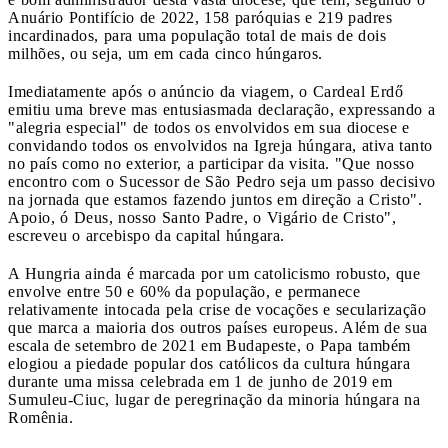
Anuário Pontifício de 2022, 158 paróquias e 219 padres
incardinados, para uma população total de mais de dois
milhões, ou seja, um em cada cinco húngaros.
Imediatamente após o anúncio da viagem, o Cardeal Erdő
emitiu uma breve mas entusiasmada declaração, expressando a
"alegria especial" de todos os envolvidos em sua diocese e
convidando todos os envolvidos na Igreja húngara, ativa tanto
no país como no exterior, a participar da visita. "Que nosso
encontro com o Sucessor de São Pedro seja um passo decisivo
na jornada que estamos fazendo juntos em direção a Cristo".
Apoio, ó Deus, nosso Santo Padre, o Vigário de Cristo",
escreveu o arcebispo da capital húngara.
A Hungria ainda é marcada por um catolicismo robusto, que
envolve entre 50 e 60% da população, e permanece
relativamente intocada pela crise de vocações e secularização
que marca a maioria dos outros países europeus. Além de sua
escala de setembro de 2021 em Budapeste, o Papa também
elogiou a piedade popular dos católicos da cultura húngara
durante uma missa celebrada em 1 de junho de 2019 em
Sumuleu-Ciuc, lugar de peregrinação da minoria húngara na
Romênia.