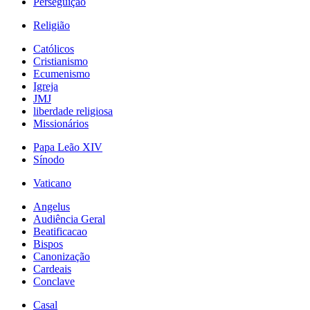
Perseguição
Religião
Católicos
Cristianismo
Ecumenismo
Igreja
JMJ
liberdade religiosa
Missionários
Papa Leão XIV
Sínodo
Vaticano
Angelus
Audiência Geral
Beatificacao
Bispos
Canonização
Cardeais
Conclave
Casal