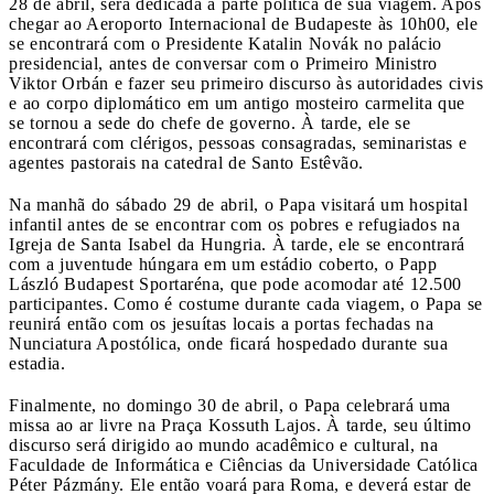
28 de abril, será dedicada à parte política de sua viagem. Após
chegar ao Aeroporto Internacional de Budapeste às 10h00, ele
se encontrará com o Presidente Katalin Novák no palácio
presidencial, antes de conversar com o Primeiro Ministro
Viktor Orbán e fazer seu primeiro discurso às autoridades civis
e ao corpo diplomático em um antigo mosteiro carmelita que
se tornou a sede do chefe de governo. À tarde, ele se
encontrará com clérigos, pessoas consagradas, seminaristas e
agentes pastorais na catedral de Santo Estêvão.
Na manhã do sábado 29 de abril, o Papa visitará um hospital
infantil antes de se encontrar com os pobres e refugiados na
Igreja de Santa Isabel da Hungria. À tarde, ele se encontrará
com a juventude húngara em um estádio coberto, o Papp
László Budapest Sportaréna, que pode acomodar até 12.500
participantes. Como é costume durante cada viagem, o Papa se
reunirá então com os jesuítas locais a portas fechadas na
Nunciatura Apostólica, onde ficará hospedado durante sua
estadia.
Finalmente, no domingo 30 de abril, o Papa celebrará uma
missa ao ar livre na Praça Kossuth Lajos. À tarde, seu último
discurso será dirigido ao mundo acadêmico e cultural, na
Faculdade de Informática e Ciências da Universidade Católica
Péter Pázmány. Ele então voará para Roma, e deverá estar de