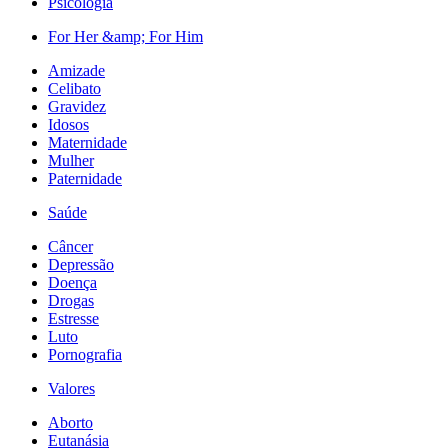
Psicologia
For Her &amp; For Him
Amizade
Celibato
Gravidez
Idosos
Maternidade
Mulher
Paternidade
Saúde
Câncer
Depressão
Doença
Drogas
Estresse
Luto
Pornografia
Valores
Aborto
Eutanásia