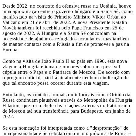
Desde 2022, no contexto da ofensiva russa na Ucrânia, houve
uma aproximação entre o governo húngaro e a Santa Sé, como
manifestado na visita do Primeiro Ministro Viktor Orbán ao
Vaticano em 21 de abril de 2022. A nova Presidente Katalin
Novàk também foi recebida pelo Papa Francisco em 25 de
agosto de 2022. A Hungria e a Santa Sé concordam na
necessidade de ajudar os refugiados ucranianos, mas também
de manter contatos com a Rússia a fim de promover a paz na
Europa.
Como na visita de João Paulo II ao país em 1996, esta nova
viagem à Hungria é tema de rumores sobre uma possível
cúpula entre o Papa e o Patriarca de Moscou. De acordo com
o programa oficial, não há atualmente nenhuma indicação de
que tal encontro possa ocorrer durante esta viagem.
Entretanto, os contatos formais ou informais com a Ortodoxia
Russa continuam plausíveis através do Metropolita da Hungria,
Hilarion, que foi o chefe das relações externas do Patriarcado
de Moscou até sua transferência para Budapeste, em junho de
2022.
Se esta nomeação foi interpretada como a "despromoção" de
uma personalidade percebida como muito próxima de Roma e