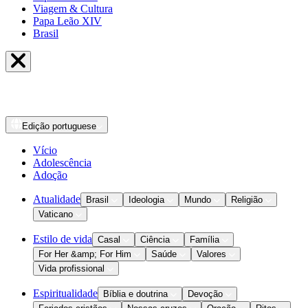
Viagem & Cultura
Papa Leão XIV
Brasil
Edição
portuguese
Vício
Adolescência
Adoção
Atualidade
Brasil
Ideologia
Mundo
Religião
Vaticano
Estilo de vida
Casal
Ciência
Família
For Her &amp; For Him
Saúde
Valores
Vida profissional
Espiritualidade
Bíblia e doutrina
Devoção