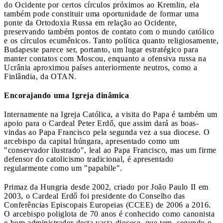
do Ocidente por certos círculos próximos ao Kremlin, ela
também pode constituir uma oportunidade de formar uma
ponte da Ortodoxia Russa em relação ao Ocidente,
preservando também pontos de contato com o mundo católico
e os círculos ecumênicos. Tanto política quanto religiosamente,
Budapeste parece ser, portanto, um lugar estratégico para
manter contatos com Moscou, enquanto a ofensiva russa na
Ucrânia aproximou países anteriormente neutros, como a
Finlândia, da OTAN.
Encorajando uma Igreja dinâmica
Internamente na Igreja Católica, a visita do Papa é também um
apoio para o Cardeal Peter Erdő, que assim dará as boas-
vindas ao Papa Francisco pela segunda vez a sua diocese. O
arcebispo da capital húngara, apresentado como um
"conservador ilustrado", leal ao Papa Francisco, mas um firme
defensor do catolicismo tradicional, é apresentado
regularmente como um "papabile".
Primaz da Hungria desde 2002, criado por João Paulo II em
2003, o Cardeal Erdő foi presidente do Conselho das
Conferências Episcopais Europeias (CCEE) de 2006 a 2016.
O arcebispo poliglota de 70 anos é conhecido como canonista
e bom administrador desta vasta diocese, que tem, segundo o