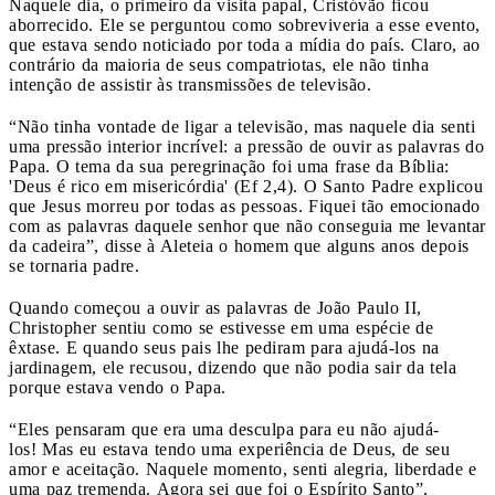
Naquele dia, o primeiro da visita papal, Cristóvão ficou
aborrecido. Ele se perguntou como sobreviveria a esse evento,
que estava sendo noticiado por toda a mídia do país. Claro, ao
contrário da maioria de seus compatriotas, ele não tinha
intenção de assistir às transmissões de televisão.
“Não tinha vontade de ligar a televisão, mas naquele dia senti
uma pressão interior incrível: a pressão de ouvir as palavras do
Papa. O tema da sua peregrinação foi uma frase da Bíblia:
'Deus é rico em misericórdia' (Ef 2,4). O Santo Padre explicou
que Jesus morreu por todas as pessoas. Fiquei tão emocionado
com as palavras daquele senhor que não conseguia me levantar
da cadeira”, disse à Aleteia o homem que alguns anos depois
se tornaria padre.
Quando começou a ouvir as palavras de João Paulo II,
Christopher sentiu como se estivesse em uma espécie de
êxtase. E quando seus pais lhe pediram para ajudá-los na
jardinagem, ele recusou, dizendo que não podia sair da tela
porque estava vendo o Papa.
“Eles pensaram que era uma desculpa para eu não ajudá-
los! Mas eu estava tendo uma experiência de Deus, de seu
amor e aceitação. Naquele momento, senti alegria, liberdade e
uma paz tremenda. Agora sei que foi o Espírito Santo”,