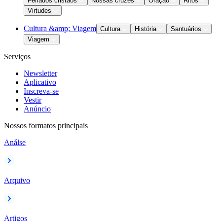
Feriados cristãos
Nossas cruzes
Oração
Ritos
Virtudes
Cultura &amp; Viagem
Cultura
História
Santuários
Viagem
Serviços
Newsletter
Aplicativo
Inscreva-se
Vestir
Anúncio
Nossos formatos principais
Análse
Arquivo
Artigos