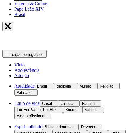
Viagem & Cultura
Papa Leão XIV
Brasil
Edição
portuguese
Vício
Adolescência
Adoção
Atualidade
Brasil
Ideologia
Mundo
Religião
Vaticano
Estilo de vida
Casal
Ciência
Família
For Her &amp; For Him
Saúde
Valores
Vida profissional
Espiritualidade
Bíblia e doutrina
Devoção