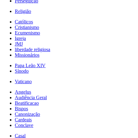
Perseguição
Religião
Católicos
Cristianismo
Ecumenismo
Igreja
JMJ
liberdade religiosa
Missionários
Papa Leão XIV
Sínodo
Vaticano
Angelus
Audiência Geral
Beatificacao
Bispos
Canonização
Cardeais
Conclave
Casal