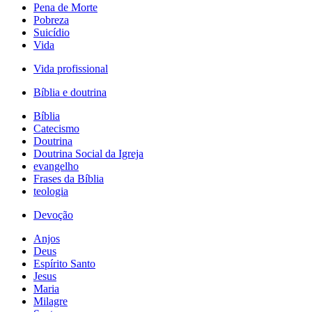
Pena de Morte
Pobreza
Suicídio
Vida
Vida profissional
Bíblia e doutrina
Bíblia
Catecismo
Doutrina
Doutrina Social da Igreja
evangelho
Frases da Bíblia
teologia
Devoção
Anjos
Deus
Espírito Santo
Jesus
Maria
Milagre