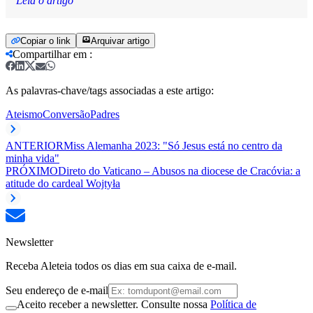
Leia o artigo
Copiar o link
Arquivar artigo
Compartilhar em
:
As palavras-chave/tags associadas a este artigo:
Ateismo
Conversão
Padres
ANTERIOR
Miss Alemanha 2023: "Só Jesus está no centro da
minha vida"
PRÓXIMO
Direto do Vaticano – Abusos na diocese de Cracóvia: a
atitude do cardeal Wojtyła
Newsletter
Receba Aleteia todos os dias em sua caixa de e-mail.
Seu endereço de e-mail
Aceito receber a newsletter. Consulte nossa
Política de