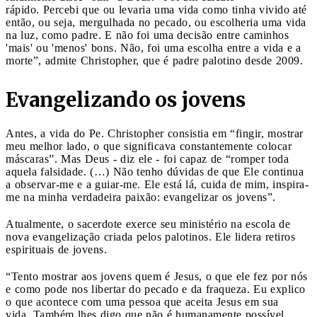
rápido. Percebi que ou levaria uma vida como tinha vivido até
então, ou seja, mergulhada no pecado, ou escolheria uma vida
na luz, como padre. E não foi uma decisão entre caminhos
'mais' ou 'menos' bons. Não, foi uma escolha entre a vida e a
morte”, admite Christopher, que é padre palotino desde 2009.
Evangelizando os jovens
Antes, a vida do Pe. Christopher consistia em “fingir, mostrar
meu melhor lado, o que significava constantemente colocar
máscaras”. Mas Deus - diz ele - foi capaz de “romper toda
aquela falsidade. (…) Não tenho dúvidas de que Ele continua
a observar-me e a guiar-me. Ele está lá, cuida de mim, inspira-
me na minha verdadeira paixão: evangelizar os jovens”.
Atualmente, o sacerdote exerce seu ministério na escola de
nova evangelização criada pelos palotinos. Ele lidera retiros
espirituais de jovens.
“Tento mostrar aos jovens quem é Jesus, o que ele fez por nós
e como pode nos libertar do pecado e da fraqueza. Eu explico
o que acontece com uma pessoa que aceita Jesus em sua
vida. Também lhes digo que não é humanamente possível