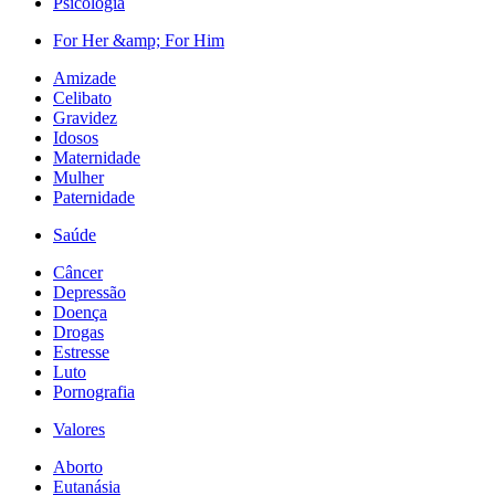
Psicologia
For Her &amp; For Him
Amizade
Celibato
Gravidez
Idosos
Maternidade
Mulher
Paternidade
Saúde
Câncer
Depressão
Doença
Drogas
Estresse
Luto
Pornografia
Valores
Aborto
Eutanásia