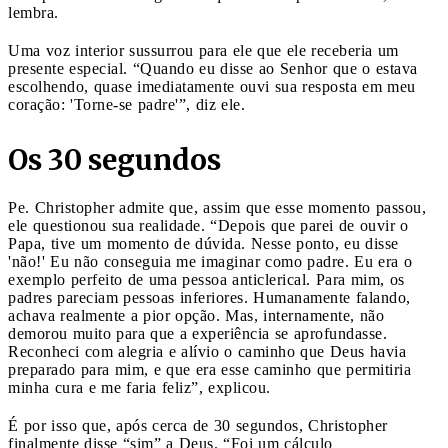
lembra.
Uma voz interior sussurrou para ele que ele receberia um
presente especial. “Quando eu disse ao Senhor que o estava
escolhendo, quase imediatamente ouvi sua resposta em meu
coração: 'Torne-se padre'”, diz ele.
Os 30 segundos
Pe. Christopher admite que, assim que esse momento passou,
ele questionou sua realidade. “Depois que parei de ouvir o
Papa, tive um momento de dúvida. Nesse ponto, eu disse
'não!' Eu não conseguia me imaginar como padre. Eu era o
exemplo perfeito de uma pessoa anticlerical. Para mim, os
padres pareciam pessoas inferiores. Humanamente falando,
achava realmente a pior opção. Mas, internamente, não
demorou muito para que a experiência se aprofundasse.
Reconheci com alegria e alívio o caminho que Deus havia
preparado para mim, e que era esse caminho que permitiria
minha cura e me faria feliz”, explicou.
É por isso que, após cerca de 30 segundos, Christopher
finalmente disse “sim” a Deus. “Foi um cálculo