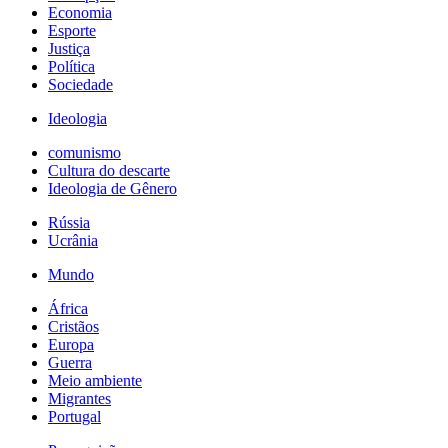
Economia
Esporte
Justiça
Política
Sociedade
Ideologia
comunismo
Cultura do descarte
Ideologia de Gênero
Rússia
Ucrânia
Mundo
África
Cristãos
Europa
Guerra
Meio ambiente
Migrantes
Portugal