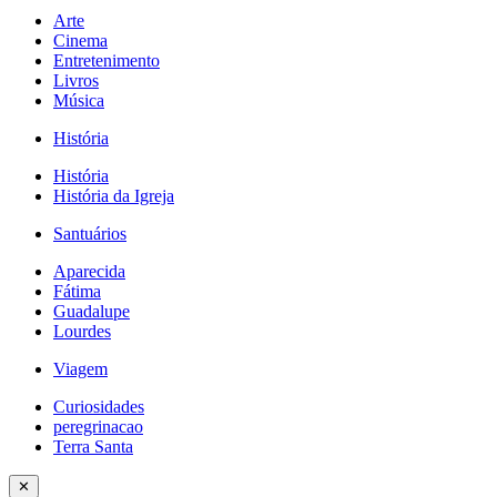
Arte
Cinema
Entretenimento
Livros
Música
História
História
História da Igreja
Santuários
Aparecida
Fátima
Guadalupe
Lourdes
Viagem
Curiosidades
peregrinacao
Terra Santa
✕