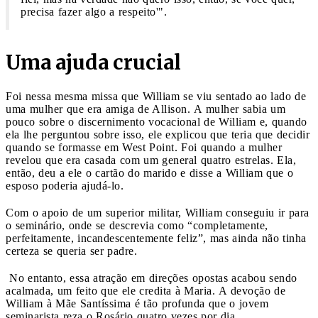
precisa fazer algo a respeito'".
Uma ajuda crucial
Foi nessa mesma missa que William se viu sentado ao lado de
uma mulher que era amiga de Allison. A mulher sabia um
pouco sobre o discernimento vocacional de William e, quando
ela lhe perguntou sobre isso, ele explicou que teria que decidir
quando se formasse em West Point. Foi quando a mulher
revelou que era casada com um general quatro estrelas. Ela,
então, deu a ele o cartão do marido e disse a William que o
esposo poderia ajudá-lo.
Com o apoio de um superior militar, William conseguiu ir para
o seminário, onde se descrevia como “completamente,
perfeitamente, incandescentemente feliz”, mas ainda não tinha
certeza se queria ser padre.
No entanto, essa atração em direções opostas acabou sendo
acalmada, um feito que ele credita à Maria. A devoção de
William à Mãe Santíssima é tão profunda que o jovem
seminarista reza o Rosário quatro vezes por dia.