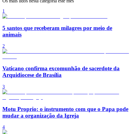
Os mais lidos nesta categoria este mês
1
5 santos que receberam milagres por meio de
animais
2
Vaticano confirma excomunhão de sacerdote da
Arquidiocese de Brasília
3
Motu Proprio: o instrumento com que o Papa pode
mudar a organização da Igreja
4