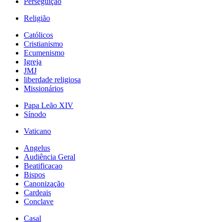
Perseguição
Religião
Católicos
Cristianismo
Ecumenismo
Igreja
JMJ
liberdade religiosa
Missionários
Papa Leão XIV
Sínodo
Vaticano
Angelus
Audiência Geral
Beatificacao
Bispos
Canonização
Cardeais
Conclave
Casal