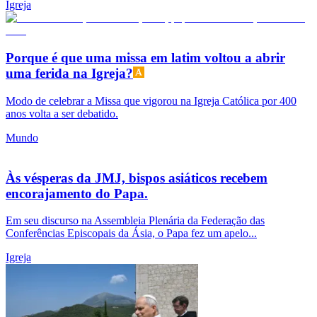
Igreja
Porque é que uma missa em latim voltou a abrir
uma ferida na Igreja?
Modo de celebrar a Missa que vigorou na Igreja Católica por 400
anos volta a ser debatido.
Mundo
Às vésperas da JMJ, bispos asiáticos recebem
encorajamento do Papa.
Em seu discurso na Assembleia Plenária da Federação das
Conferências Episcopais da Ásia, o Papa fez um apelo...
Igreja