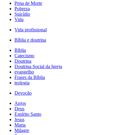
Pena de Morte
Pobreza
Suicídio
Vida
Vida profissional
Bíblia e doutrina
Bíblia
Catecismo
Doutrina
Doutrina Social da Igreja
evangelho
Frases da Bíblia
teologia
Devoção
Anjos
Deus
Espírito Santo
Jesus
Maria
Milagre