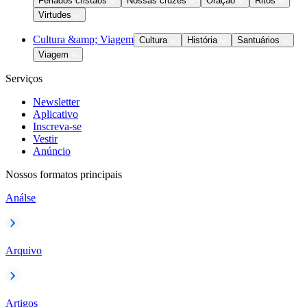
Feriados cristãos
Nossas cruzes
Oração
Ritos
Virtudes
Cultura &amp; Viagem
Cultura
História
Santuários
Viagem
Serviços
Newsletter
Aplicativo
Inscreva-se
Vestir
Anúncio
Nossos formatos principais
Análse
Arquivo
Artigos