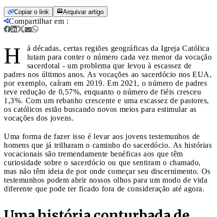
Copiar o link
Arquivar artigo
Compartilhar em
:
H
á décadas, certas regiões geográficas da Igreja Católica
lutam para conter o número cada vez menor da vocação
sacerdotal - um problema que levou à escassez de
padres nos últimos anos. As vocações ao sacerdócio nos EUA,
por exemplo, caíram em 2019. Em 2021, o número de padres
teve redução de 0,57%, enquanto o número de fiéis cresceu
1,3%. Com um rebanho crescente e uma escassez de pastores,
os católicos estão buscando novos meios para estimular as
vocações dos jovens.
Uma forma de fazer isso é levar aos jovens testemunhos de
homens que já trilharam o caminho do sacerdócio. As histórias
vocacionais são tremendamente benéficas aos que têm
curiosidade sobre o sacerdócio ou que sentiram o chamado,
mas não têm ideia de por onde começar seu discernimento. Os
testemunhos podem abrir nossos olhos para um modo de vida
diferente que pode ter ficado fora de consideração até agora.
Uma história conturbada de