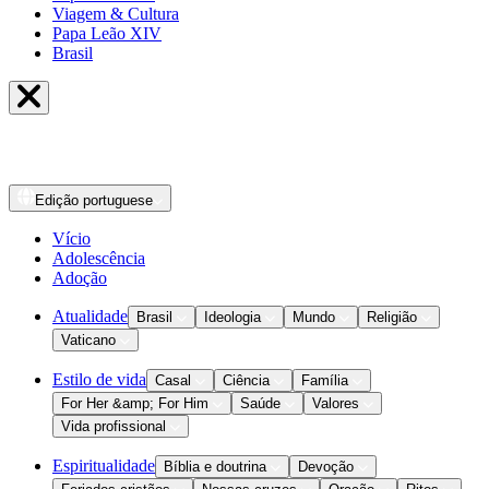
Viagem & Cultura
Papa Leão XIV
Brasil
Edição
portuguese
Vício
Adolescência
Adoção
Atualidade
Brasil
Ideologia
Mundo
Religião
Vaticano
Estilo de vida
Casal
Ciência
Família
For Her &amp; For Him
Saúde
Valores
Vida profissional
Espiritualidade
Bíblia e doutrina
Devoção