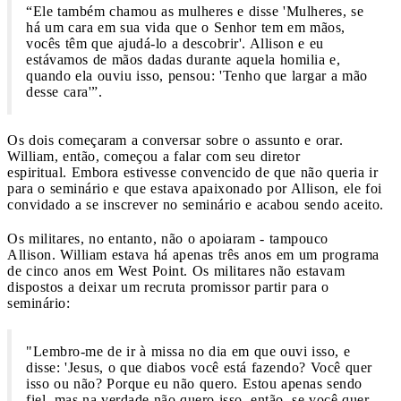
“Ele também chamou as mulheres e disse 'Mulheres, se
há um cara em sua vida que o Senhor tem em mãos,
vocês têm que ajudá-lo a descobrir'. Allison e eu
estávamos de mãos dadas durante aquela homilia e,
quando ela ouviu isso, pensou: 'Tenho que largar a mão
desse cara'”.
Os dois começaram a conversar sobre o assunto e orar.
William, então, começou a falar com seu diretor
espiritual. Embora estivesse convencido de que não queria ir
para o seminário e que estava apaixonado por Allison, ele foi
convidado a se inscrever no seminário e acabou sendo aceito.
Os militares, no entanto, não o apoiaram - tampouco
Allison. William estava há apenas três anos em um programa
de cinco anos em West Point. Os militares não estavam
dispostos a deixar um recruta promissor partir para o
seminário:
"Lembro-me de ir à missa no dia em que ouvi isso, e
disse: 'Jesus, o que diabos você está fazendo? Você quer
isso ou não? Porque eu não quero. Estou apenas sendo
fiel, mas na verdade não quero isso, então, se você quer,