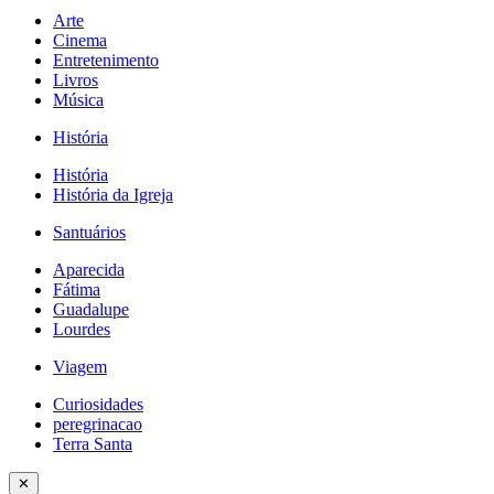
Arte
Cinema
Entretenimento
Livros
Música
História
História
História da Igreja
Santuários
Aparecida
Fátima
Guadalupe
Lourdes
Viagem
Curiosidades
peregrinacao
Terra Santa
✕