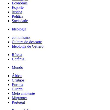
Economia
Esporte
Justiça
Política
Sociedade
Ideologia
comunismo
Cultura do descarte
Ideologia de Gênero
Rússia
Ucrânia
Mundo
África
Cristãos
Europa
Guerra
Meio ambiente
Migrantes
Portugal