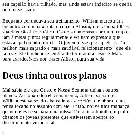
seu capelão havia trilhado, mas ainda estava indeciso se queria
ou não ser padre.
Enquanto continuava seu treinamento, William marcou um
encontro com uma garota chamada Allison, que compartilhava
sua devoção à fé católica. Os dois namoraram por um tempo,
iam à missa juntos regularmente e William expressou que
estava apaixonado por ela. O jovem disse que aquele foi “o
melhor, mais sagrado e mais saudável relacionamento” que ele
já teve. Ele também se lembra de ter orado a Jesus e Maria
para agradecê-los por trazer Allison para sua vida.
Deus tinha outros planos
Mal sabia ele que Cristo e Nossa Senhora tinham outros
planos. Ao longo do relacionamento, Allison sabia que
William estava sendo chamado ao sacerdócio, embora nunca
tenha tocado no assunto com ele. Então, houve uma mudança
quando eles se sentaram na missa. Durante a homilia, o padre
chamou os jovens presentes que estivessem abertos ao
discernimento vocacional: