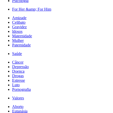
Psicologia
For Her &amp; For Him
Amizade
Celibato
Gravidez
Idosos
Maternidade
Mulher
Paternidade
Saúde
Câncer
Depressão
Doença
Drogas
Estresse
Luto
Pornografia
Valores
Aborto
Eutanásia