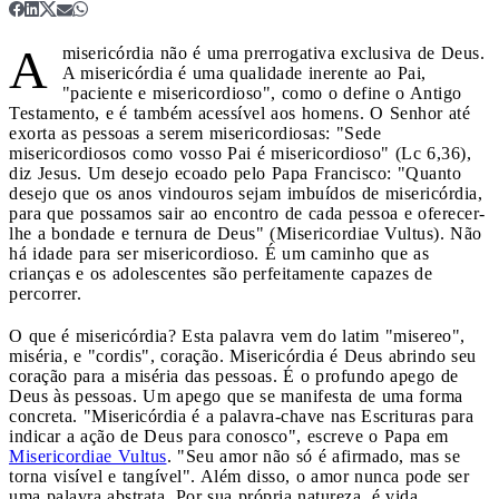
A
misericórdia não é uma prerrogativa exclusiva de Deus.
A misericórdia é uma qualidade inerente ao Pai,
"paciente e misericordioso", como o define o Antigo
Testamento, e é também acessível aos homens. O Senhor até
exorta as pessoas a serem misericordiosas: "Sede
misericordiosos como vosso Pai é misericordioso" (Lc 6,36),
diz Jesus. Um desejo ecoado pelo Papa Francisco: "Quanto
desejo que os anos vindouros sejam imbuídos de misericórdia,
para que possamos sair ao encontro de cada pessoa e oferecer-
lhe a bondade e ternura de Deus" (Misericordiae Vultus). Não
há idade para ser misericordioso. É um caminho que as
crianças e os adolescentes são perfeitamente capazes de
percorrer.
O que é misericórdia? Esta palavra vem do latim "misereo",
miséria, e "cordis", coração. Misericórdia é Deus abrindo seu
coração para a miséria das pessoas. É o profundo apego de
Deus às pessoas. Um apego que se manifesta de uma forma
concreta. "Misericórdia é a palavra-chave nas Escrituras para
indicar a ação de Deus para conosco", escreve o Papa em
Misericordiae Vultus
. "Seu amor não só é afirmado, mas se
torna visível e tangível". Além disso, o amor nunca pode ser
uma palavra abstrata. Por sua própria natureza, é vida