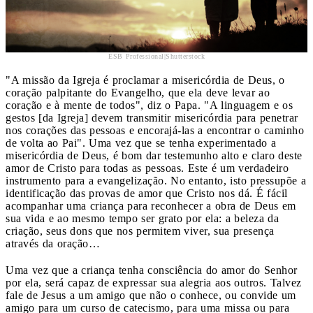
ESB Professional|Shutterstock
"A missão da Igreja é proclamar a misericórdia de Deus, o
coração palpitante do Evangelho, que ela deve levar ao
coração e à mente de todos", diz o Papa. "A linguagem e os
gestos [da Igreja] devem transmitir misericórdia para penetrar
nos corações das pessoas e encorajá-las a encontrar o caminho
de volta ao Pai". Uma vez que se tenha experimentado a
misericórdia de Deus, é bom dar testemunho alto e claro deste
amor de Cristo para todas as pessoas. Este é um verdadeiro
instrumento para a evangelização. No entanto, isto pressupõe a
identificação das provas de amor que Cristo nos dá. É fácil
acompanhar uma criança para reconhecer a obra de Deus em
sua vida e ao mesmo tempo ser grato por ela: a beleza da
criação, seus dons que nos permitem viver, sua presença
através da oração…
Uma vez que a criança tenha consciência do amor do Senhor
por ela, será capaz de expressar sua alegria aos outros. Talvez
fale de Jesus a um amigo que não o conhece, ou convide um
amigo para um curso de catecismo, para uma missa ou para