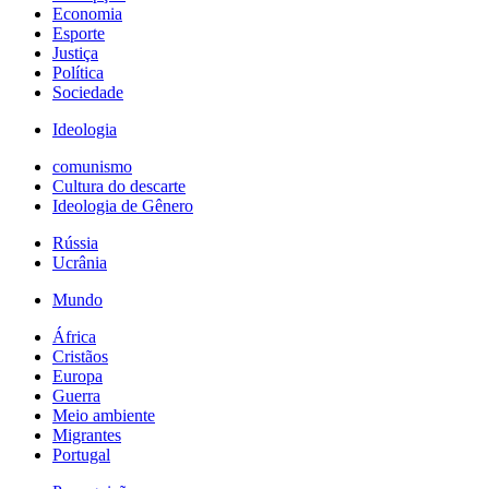
Economia
Esporte
Justiça
Política
Sociedade
Ideologia
comunismo
Cultura do descarte
Ideologia de Gênero
Rússia
Ucrânia
Mundo
África
Cristãos
Europa
Guerra
Meio ambiente
Migrantes
Portugal