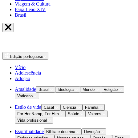
Viagem & Cultura
Papa Leão XIV
Brasil
Edição
portuguese
Vício
Adolescência
Adoção
Atualidade
Brasil
Ideologia
Mundo
Religião
Vaticano
Estilo de vida
Casal
Ciência
Família
For Her &amp; For Him
Saúde
Valores
Vida profissional
Espiritualidade
Bíblia e doutrina
Devoção