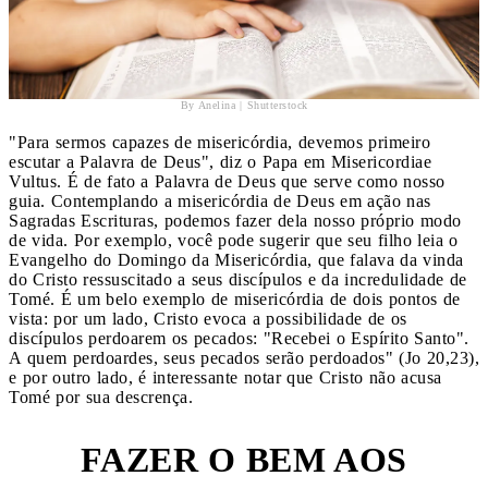
By Anelina | Shutterstock
"Para sermos capazes de misericórdia, devemos primeiro
escutar a Palavra de Deus", diz o Papa em Misericordiae
Vultus. É de fato a Palavra de Deus que serve como nosso
guia. Contemplando a misericórdia de Deus em ação nas
Sagradas Escrituras, podemos fazer dela nosso próprio modo
de vida. Por exemplo, você pode sugerir que seu filho leia o
Evangelho do Domingo da Misericórdia, que falava da vinda
do Cristo ressuscitado a seus discípulos e da incredulidade de
Tomé. É um belo exemplo de misericórdia de dois pontos de
vista: por um lado, Cristo evoca a possibilidade de os
discípulos perdoarem os pecados: "Recebei o Espírito Santo".
A quem perdoardes, seus pecados serão perdoados" (Jo 20,23),
e por outro lado, é interessante notar que Cristo não acusa
Tomé por sua descrença.
FAZER O BEM AOS
2