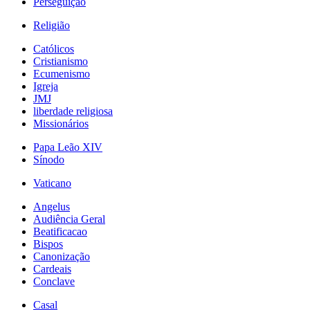
Perseguição
Religião
Católicos
Cristianismo
Ecumenismo
Igreja
JMJ
liberdade religiosa
Missionários
Papa Leão XIV
Sínodo
Vaticano
Angelus
Audiência Geral
Beatificacao
Bispos
Canonização
Cardeais
Conclave
Casal