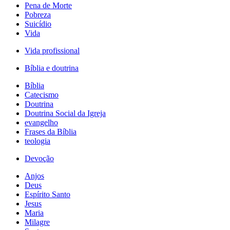
Pena de Morte
Pobreza
Suicídio
Vida
Vida profissional
Bíblia e doutrina
Bíblia
Catecismo
Doutrina
Doutrina Social da Igreja
evangelho
Frases da Bíblia
teologia
Devoção
Anjos
Deus
Espírito Santo
Jesus
Maria
Milagre