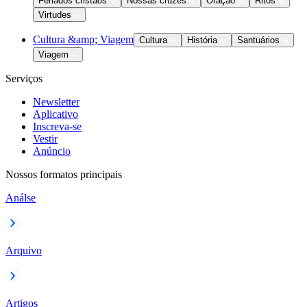
Feriados cristãos
Nossas cruzes
Oração
Ritos
Virtudes
Cultura &amp; Viagem
Cultura
História
Santuários
Viagem
Serviços
Newsletter
Aplicativo
Inscreva-se
Vestir
Anúncio
Nossos formatos principais
Análse
Arquivo
Artigos