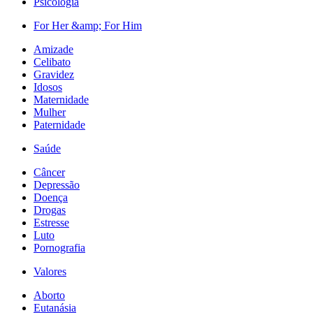
Psicologia
For Her &amp; For Him
Amizade
Celibato
Gravidez
Idosos
Maternidade
Mulher
Paternidade
Saúde
Câncer
Depressão
Doença
Drogas
Estresse
Luto
Pornografia
Valores
Aborto
Eutanásia