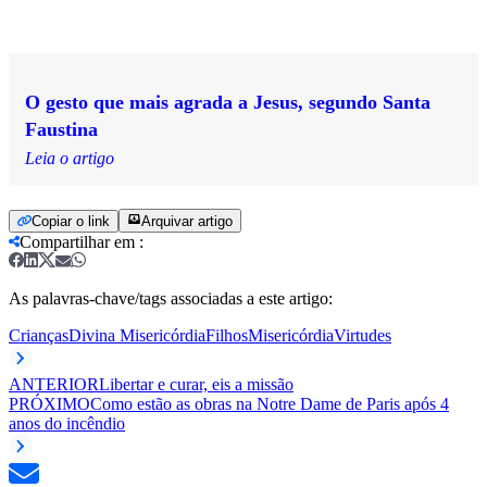
O gesto que mais agrada a Jesus, segundo Santa
Faustina
Leia o artigo
Copiar o link
Arquivar artigo
Compartilhar em
:
As palavras-chave/tags associadas a este artigo:
Crianças
Divina Misericórdia
Filhos
Misericórdia
Virtudes
ANTERIOR
Libertar e curar, eis a missão
PRÓXIMO
Como estão as obras na Notre Dame de Paris após 4
anos do incêndio