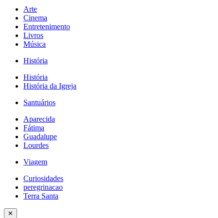
Arte
Cinema
Entretenimento
Livros
Música
História
História
História da Igreja
Santuários
Aparecida
Fátima
Guadalupe
Lourdes
Viagem
Curiosidades
peregrinacao
Terra Santa
✕