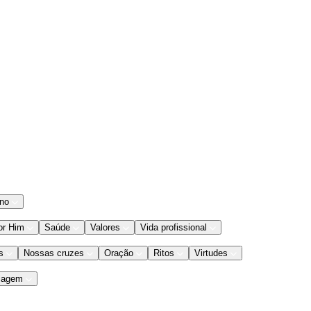
ano
or Him
Saúde
Valores
Vida profissional
s
Nossas cruzes
Oração
Ritos
Virtudes
iagem