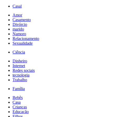
Casal
Amor
Casamento
Divórcio
marido
Namoro
Relacionamento
Sexualidade
Ciência
Dinheiro
Internet
Redes sociais
tecnologia
Trabalho
Família
Bebês
Casa
Crianças
Educação
Filhos