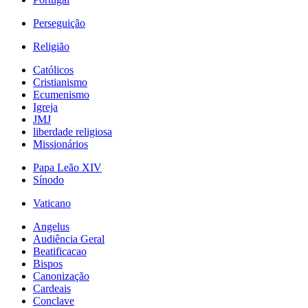
Perseguição
Religião
Católicos
Cristianismo
Ecumenismo
Igreja
JMJ
liberdade religiosa
Missionários
Papa Leão XIV
Sínodo
Vaticano
Angelus
Audiência Geral
Beatificacao
Bispos
Canonização
Cardeais
Conclave