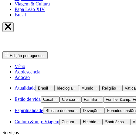
Viagem & Cultura
Papa Leão XIV
Brasil
Edição
portuguese
Vício
Adolescência
Adoção
Atualidade
Brasil
Ideologia
Mundo
Religião
Vatic
Estilo de vida
Casal
Ciência
Família
For Her &amp; F
Espiritualidade
Bíblia e doutrina
Devoção
Feriados cristão
Cultura &amp; Viagem
Cultura
História
Santuários
V
Serviços