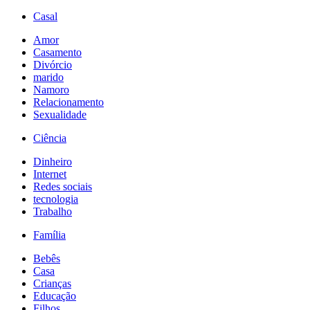
Casal
Amor
Casamento
Divórcio
marido
Namoro
Relacionamento
Sexualidade
Ciência
Dinheiro
Internet
Redes sociais
tecnologia
Trabalho
Família
Bebês
Casa
Crianças
Educação
Filhos