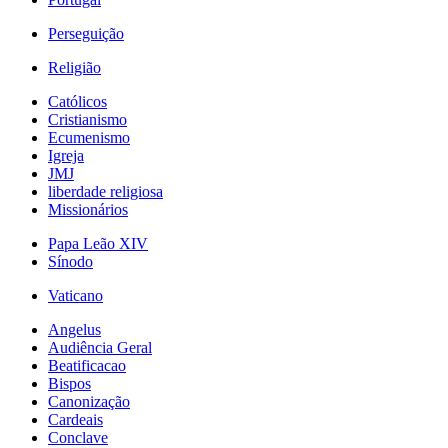
Perseguição
Religião
Católicos
Cristianismo
Ecumenismo
Igreja
JMJ
liberdade religiosa
Missionários
Papa Leão XIV
Sínodo
Vaticano
Angelus
Audiência Geral
Beatificacao
Bispos
Canonização
Cardeais
Conclave