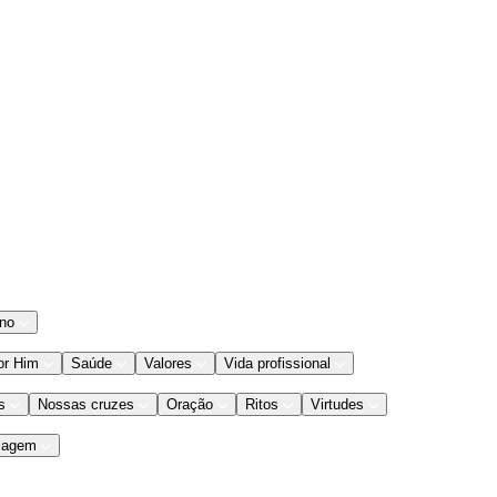
ano
or Him
Saúde
Valores
Vida profissional
s
Nossas cruzes
Oração
Ritos
Virtudes
iagem