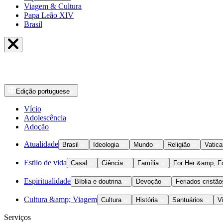
Viagem & Cultura
Papa Leão XIV
Brasil
Edição
portuguese
Vício
Adolescência
Adoção
Atualidade
Brasil
Ideologia
Mundo
Religião
Vatic
Estilo de vida
Casal
Ciência
Família
For Her &amp; F
Espiritualidade
Bíblia e doutrina
Devoção
Feriados cristão
Cultura &amp; Viagem
Cultura
História
Santuários
V
Serviços