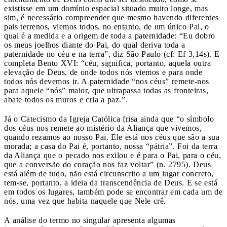
existisse em um domínio espacial situado muito longe, mas
sim, é necessário compreender que mesmo havendo diferentes
pais terrenos, viemos todos, no entanto, de um único Pai, o
qual é a medida e a origem de toda a paternidade: “Eu dobro
os meus joelhos diante do Pai, do qual deriva toda a
paternidade no céu e na terra”, diz São Paulo (cf: Ef 3,14s). E
completa Bento XVI: “céu, significa, portanto, aquela outra
elevação de Deus, de onde todos nós viemos e para onde
todos nós devemos ir. A paternidade “nos céus” remete-nos
para aquele “nós” maior, que ultrapassa todas as fronteiras,
abate todos os muros e cria a paz.”.
Já o Catecismo da Igreja Católica frisa ainda que “o símbolo
dos céus nos remete ao mistério da Aliança que vivemos,
quando rezamos ao nosso Pai. Ele está nos céus que são a sua
morada; a casa do Pai é, portanto, nossa “pátria”. Foi da terra
da Aliança que o pecado nos exilou e é para o Pai, para o céu,
que a conversão do coração nos faz voltar” (n. 2795). Deus
está além de tudo, não está circunscrito a um lugar concreto,
tem-se, portanto, a ideia da transcendência de Deus. E se está
em todos os lugares, também pode se encontrar em cada um de
nós, uma vez que habita naquele que Nele crê.
A análise do termo no singular apresenta algumas