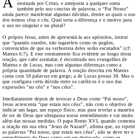
A
ensinada por Cristo, e anteposta a qualquer outra
também pelo uso conciso de palavras, o “Pai Nosso”
ainda parece manifestar algumas dúvidas, dentre as quais o uso
dos termos céus e céu. Qual seria a diferença e o motivo para
o uso no singular e no plural?
O próprio Jesus, antes de apresentá-la aos apóstolos, instrui
que “quando orardes, não tagareleis como os pagãos,
convencidos de que na verborreia deles serão escutados” (cf:
Mateus 6:7). E este ensinamento fica evidente ao longo desta
oração, que cabe assinalar, é encontrada nos evangelhos de
Mateus e de Lucas, mas com algumas diferenças como a
própria quantidade de palavra. A oração descrita em Mateus
conta com 58 palavras em grego; a de Lucas possui 38. Mas o
que configura certa dúvida entre os católicos é o uso das
expressões “no céu” e “nos céus”.
Imediatamente depois de invocar a Deus como “Pai nosso”,
Jesus acrescenta “que estais nos céus”, não com o objetivo de
indicar um lugar, um espaço físico, mas para revelar a maneira
de ser de Deus que ultrapassa nosso entendimento e vai muito
além das nossas medidas. O papa Bento XVI, quando comenta
a oração em sua obra “Jesus de Nazaré”, afirma que, ao repetir
as palavras “Pai nosso, que estais nos céus”, não se deve ter o
entendimento de Deus como um ser deslocado, como se