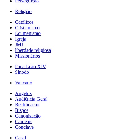
Perseguição
Religião
Católicos
Cristianismo
Ecumenismo
Igreja
JMJ
liberdade religiosa
Missionários
Papa Leão XIV
Sínodo
Vaticano
Angelus
Audiência Geral
Beatificacao
Bispos
Canonização
Cardeais
Conclave
Casal