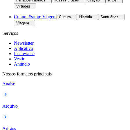
Feriados cristãos
Nossas cruzes
Oração
Ritos
Virtudes
Cultura &amp; Viagem
Cultura
História
Santuários
Viagem
Serviços
Newsletter
Aplicativo
Inscreva-se
Vestir
Anúncio
Nossos formatos principais
Análse
Arquivo
Artigos