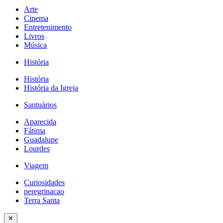
Arte
Cinema
Entretenimento
Livros
Música
História
História
História da Igreja
Santuários
Aparecida
Fátima
Guadalupe
Lourdes
Viagem
Curiosidades
peregrinacao
Terra Santa
✕