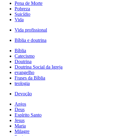
Pena de Morte
Pobreza
Suicídio
Vida
Vida profissional
Bíblia e doutrina
Bíblia
Catecismo
Doutrina
Doutrina Social da Igreja
evangelho
Frases da Bíblia
teologia
Devoção
Anjos
Deus
Espírito Santo
Jesus
Maria
Milagre