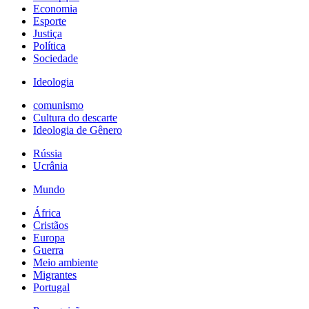
Economia
Esporte
Justiça
Política
Sociedade
Ideologia
comunismo
Cultura do descarte
Ideologia de Gênero
Rússia
Ucrânia
Mundo
África
Cristãos
Europa
Guerra
Meio ambiente
Migrantes
Portugal