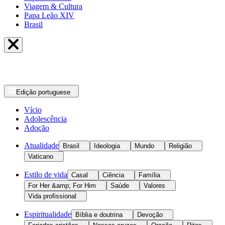
Viagem & Cultura
Papa Leão XIV
Brasil
Edição
portuguese
Vício
Adolescência
Adoção
Atualidade
Brasil
Ideologia
Mundo
Religião
Vaticano
Estilo de vida
Casal
Ciência
Família
For Her &amp; For Him
Saúde
Valores
Vida profissional
Espiritualidade
Bíblia e doutrina
Devoção