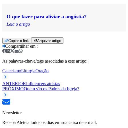
O que fazer para aliviar a angústia?
Leia o artigo
Copiar o link
Arquivar artigo
Compartilhar em
:
As palavras-chave/tags associadas a este artigo:
Catecismo
Liturgia
Oração
ANTERIOR
Influencers ateístas
PRÓXIMO
Quem são os Padres da Igreja?
Newsletter
Receba Aleteia todos os dias em sua caixa de e-mail.