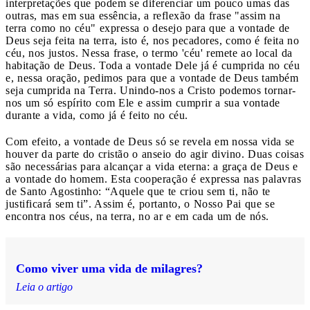
interpretações que podem se diferenciar um pouco umas das
outras, mas em sua essência, a reflexão da frase "assim na
terra como no céu" expressa o desejo para que a vontade de
Deus seja feita na terra, isto é, nos pecadores, como é feita no
céu, nos justos. Nessa frase, o termo 'céu' remete ao local da
habitação de Deus. Toda a vontade Dele já é cumprida no céu
e, nessa oração, pedimos para que a vontade de Deus também
seja cumprida na Terra. Unindo-nos a Cristo podemos tornar-
nos um só espírito com Ele e assim cumprir a sua vontade
durante a vida, como já é feito no céu.
Com efeito, a vontade de Deus só se revela em nossa vida se
houver da parte do cristão o anseio do agir divino. Duas coisas
são necessárias para alcançar a vida eterna: a graça de Deus e
a vontade do homem. Esta cooperação é expressa nas palavras
de Santo Agostinho: “Aquele que te criou sem ti, não te
justificará sem ti”. Assim é, portanto, o Nosso Pai que se
encontra nos céus, na terra, no ar e em cada um de nós.
Como viver uma vida de milagres?
Leia o artigo