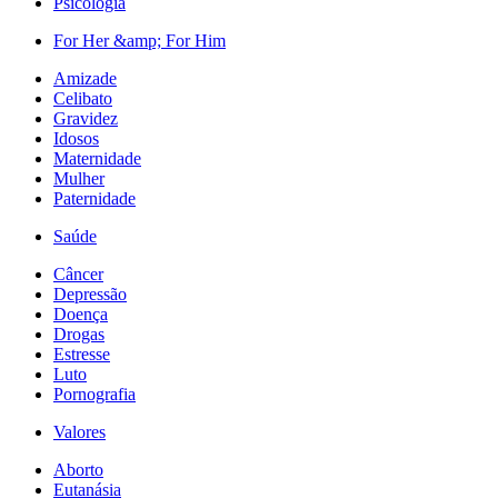
Psicologia
For Her &amp; For Him
Amizade
Celibato
Gravidez
Idosos
Maternidade
Mulher
Paternidade
Saúde
Câncer
Depressão
Doença
Drogas
Estresse
Luto
Pornografia
Valores
Aborto
Eutanásia