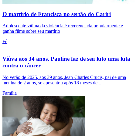
O martírio de Francisca no sertão do Cariri
Adolescente vítima da violência é reverenciada popularmente e
ganha filme sobre seu martírio
Fé
Viúva aos 34 anos, Pauline faz de seu luto uma luta
contra o câncer
No verão de 2025, aos 39 anos, Jean-Charles Crucis, pai de uma
menina de 2 anos, se aposentou após 18 meses de...
Família