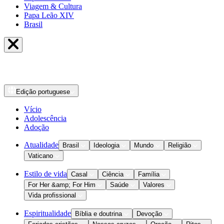
Viagem & Cultura
Papa Leão XIV
Brasil
Edição
portuguese
Vício
Adolescência
Adoção
Atualidade
Brasil
Ideologia
Mundo
Religião
Vaticano
Estilo de vida
Casal
Ciência
Família
For Her &amp; For Him
Saúde
Valores
Vida profissional
Espiritualidade
Bíblia e doutrina
Devoção