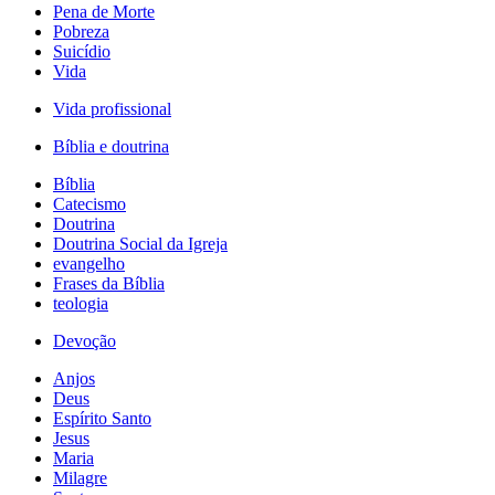
Pena de Morte
Pobreza
Suicídio
Vida
Vida profissional
Bíblia e doutrina
Bíblia
Catecismo
Doutrina
Doutrina Social da Igreja
evangelho
Frases da Bíblia
teologia
Devoção
Anjos
Deus
Espírito Santo
Jesus
Maria
Milagre