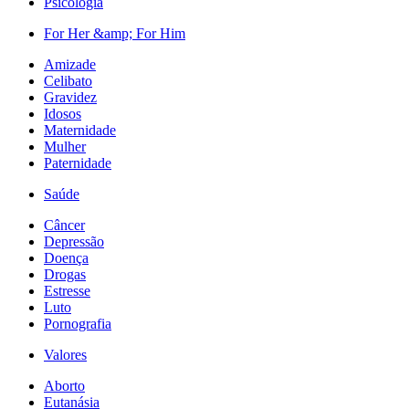
Psicologia
For Her &amp; For Him
Amizade
Celibato
Gravidez
Idosos
Maternidade
Mulher
Paternidade
Saúde
Câncer
Depressão
Doença
Drogas
Estresse
Luto
Pornografia
Valores
Aborto
Eutanásia