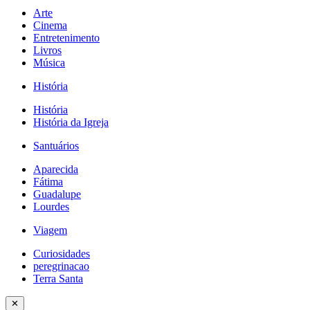
Arte
Cinema
Entretenimento
Livros
Música
História
História
História da Igreja
Santuários
Aparecida
Fátima
Guadalupe
Lourdes
Viagem
Curiosidades
peregrinacao
Terra Santa
✕