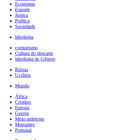
Economia
Esporte
Justiça
Política
Sociedade
Ideologia
comunismo
Cultura do descarte
Ideologia de Gênero
Rússia
Ucrânia
Mundo
África
Cristãos
Europa
Guerra
Meio ambiente
Migrantes
Portugal