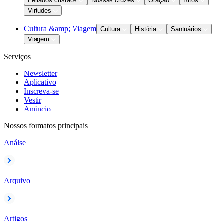
Feriados cristãos
Nossas cruzes
Oração
Ritos
Virtudes
Cultura &amp; Viagem
Cultura
História
Santuários
Viagem
Serviços
Newsletter
Aplicativo
Inscreva-se
Vestir
Anúncio
Nossos formatos principais
Análse
Arquivo
Artigos