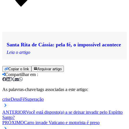
Santa Rita de Cássia: pela fé, o impossível acontece
Leia o artigo
Copiar o link
Arquivar artigo
Compartilhar em
:
As palavras-chave/tags associadas a este artigo:
crise
Deus
Fé
Superação
ANTERIOR
Você está disposto(a) a se deixar invadir pelo Espírito
Santo?
PRÓXIMO
Carro invade Vaticano e motorista é preso