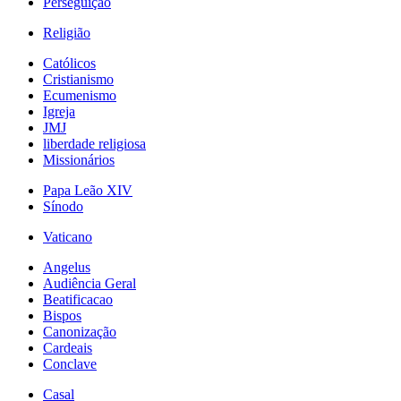
Perseguição
Religião
Católicos
Cristianismo
Ecumenismo
Igreja
JMJ
liberdade religiosa
Missionários
Papa Leão XIV
Sínodo
Vaticano
Angelus
Audiência Geral
Beatificacao
Bispos
Canonização
Cardeais
Conclave
Casal