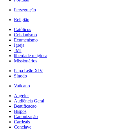
Perseguição
Religião
Católicos
Cristianismo
Ecumenismo
Igreja
JMJ
liberdade religiosa
Missionários
Papa Leão XIV
Sínodo
Vaticano
Angelus
Audiência Geral
Beatificacao
Bispos
Canonização
Cardeais
Conclave