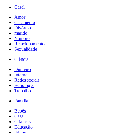
Casal
Amor
Casamento
Divórcio
marido
Namoro
Relacionamento
Sexualidade
Ciência
Dinheiro
Internet
Redes sociais
tecnologia
Trabalho
Família
Bebês
Casa
Crianças
Educação
Filhos