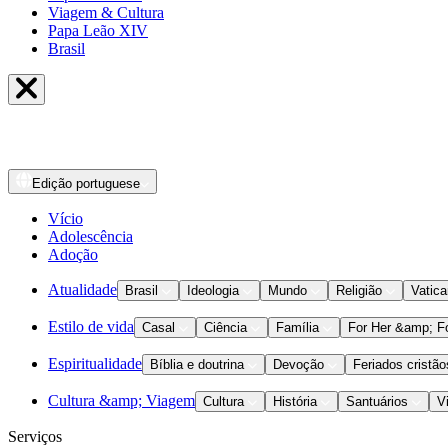
Viagem & Cultura
Papa Leão XIV
Brasil
Edição
portuguese
Vício
Adolescência
Adoção
Atualidade
Brasil
Ideologia
Mundo
Religião
Vatic
Estilo de vida
Casal
Ciência
Família
For Her &amp; F
Espiritualidade
Bíblia e doutrina
Devoção
Feriados cristão
Cultura &amp; Viagem
Cultura
História
Santuários
V
Serviços