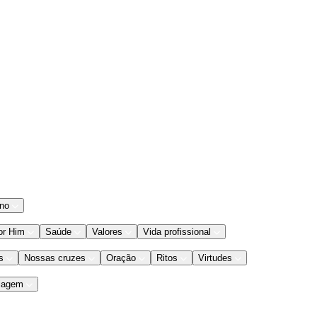
ano
or Him
Saúde
Valores
Vida profissional
s
Nossas cruzes
Oração
Ritos
Virtudes
iagem