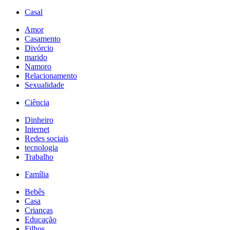
Casal
Amor
Casamento
Divórcio
marido
Namoro
Relacionamento
Sexualidade
Ciência
Dinheiro
Internet
Redes sociais
tecnologia
Trabalho
Família
Bebês
Casa
Crianças
Educação
Filhos