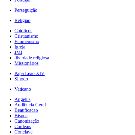
Perseguição
Religião
Católicos
Cristianismo
Ecumenismo
Igreja
JMJ
liberdade religiosa
Missionários
Papa Leão XIV
Sínodo
Vaticano
Angelus
Audiência Geral
Beatificacao
Bispos
Canonização
Cardeais
Conclave