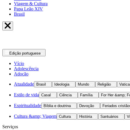
Viagem & Cultura
Papa Leão XIV
Brasil
Edição
portuguese
Vício
Adolescência
Adoção
Atualidade
Brasil
Ideologia
Mundo
Religião
Vatic
Estilo de vida
Casal
Ciência
Família
For Her &amp; F
Espiritualidade
Bíblia e doutrina
Devoção
Feriados cristão
Cultura &amp; Viagem
Cultura
História
Santuários
V
Serviços