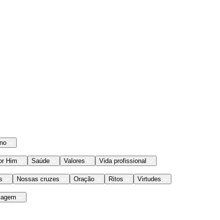
ano
or Him
Saúde
Valores
Vida profissional
s
Nossas cruzes
Oração
Ritos
Virtudes
iagem