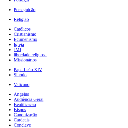
Perseguição
Religião
Católicos
Cristianismo
Ecumenismo
Igreja
JMJ
liberdade religiosa
Missionários
Papa Leão XIV
Sínodo
Vaticano
Angelus
Audiência Geral
Beatificacao
Bispos
Canonização
Cardeais
Conclave