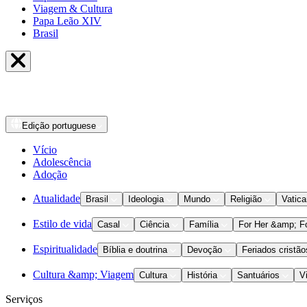
Viagem & Cultura
Papa Leão XIV
Brasil
Edição
portuguese
Vício
Adolescência
Adoção
Atualidade
Brasil
Ideologia
Mundo
Religião
Vatic
Estilo de vida
Casal
Ciência
Família
For Her &amp; F
Espiritualidade
Bíblia e doutrina
Devoção
Feriados cristão
Cultura &amp; Viagem
Cultura
História
Santuários
V
Serviços