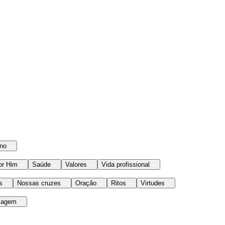
ano
or Him
Saúde
Valores
Vida profissional
s
Nossas cruzes
Oração
Ritos
Virtudes
iagem