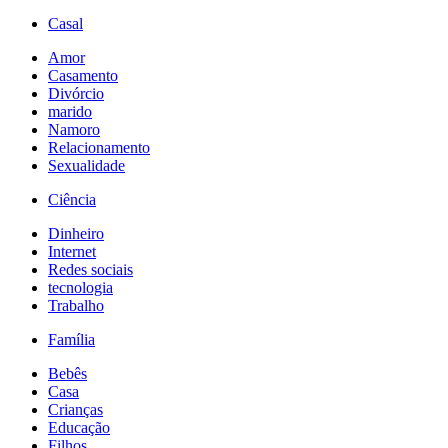
Casal
Amor
Casamento
Divórcio
marido
Namoro
Relacionamento
Sexualidade
Ciência
Dinheiro
Internet
Redes sociais
tecnologia
Trabalho
Família
Bebês
Casa
Crianças
Educação
Filhos