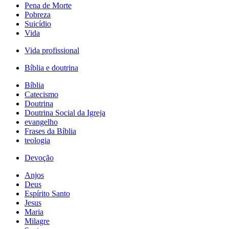
Pena de Morte
Pobreza
Suicídio
Vida
Vida profissional
Bíblia e doutrina
Bíblia
Catecismo
Doutrina
Doutrina Social da Igreja
evangelho
Frases da Bíblia
teologia
Devoção
Anjos
Deus
Espírito Santo
Jesus
Maria
Milagre