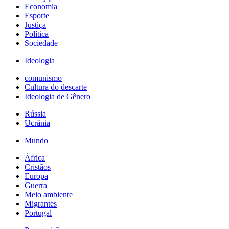
Economia
Esporte
Justiça
Política
Sociedade
Ideologia
comunismo
Cultura do descarte
Ideologia de Gênero
Rússia
Ucrânia
Mundo
África
Cristãos
Europa
Guerra
Meio ambiente
Migrantes
Portugal