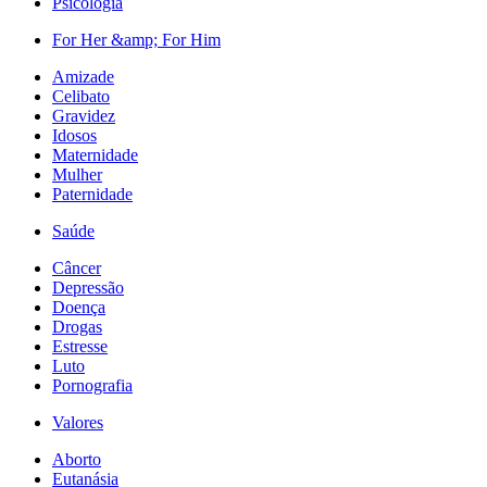
Psicologia
For Her &amp; For Him
Amizade
Celibato
Gravidez
Idosos
Maternidade
Mulher
Paternidade
Saúde
Câncer
Depressão
Doença
Drogas
Estresse
Luto
Pornografia
Valores
Aborto
Eutanásia