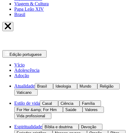
Viagem & Cultura
Papa Leão XIV
Brasil
Edição
portuguese
Vício
Adolescência
Adoção
Atualidade
Brasil
Ideologia
Mundo
Religião
Vaticano
Estilo de vida
Casal
Ciência
Família
For Her &amp; For Him
Saúde
Valores
Vida profissional
Espiritualidade
Bíblia e doutrina
Devoção