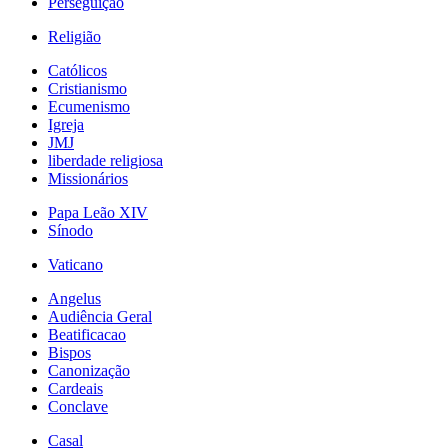
Perseguição
Religião
Católicos
Cristianismo
Ecumenismo
Igreja
JMJ
liberdade religiosa
Missionários
Papa Leão XIV
Sínodo
Vaticano
Angelus
Audiência Geral
Beatificacao
Bispos
Canonização
Cardeais
Conclave
Casal