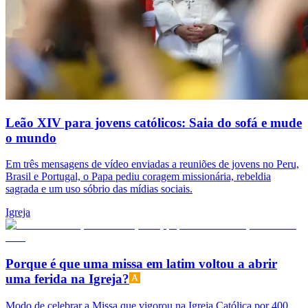
Leão XIV para jovens católicos: Saia do sofá e mude
o mundo
Em três mensagens de vídeo enviadas a reuniões de jovens no Peru,
Brasil e Portugal, o Papa pediu coragem missionária, rebeldia
sagrada e um uso sóbrio das mídias sociais.
Igreja
Porque é que uma missa em latim voltou a abrir
uma ferida na Igreja?
Modo de celebrar a Missa que vigorou na Igreja Católica por 400