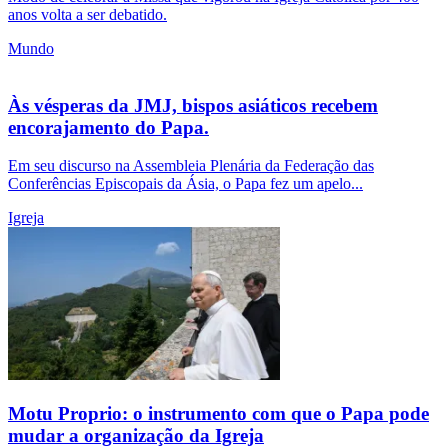
anos volta a ser debatido.
Mundo
Às vésperas da JMJ, bispos asiáticos recebem
encorajamento do Papa.
Em seu discurso na Assembleia Plenária da Federação das
Conferências Episcopais da Ásia, o Papa fez um apelo...
Igreja
Motu Proprio: o instrumento com que o Papa pode
mudar a organização da Igreja