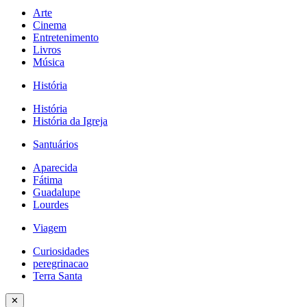
Arte
Cinema
Entretenimento
Livros
Música
História
História
História da Igreja
Santuários
Aparecida
Fátima
Guadalupe
Lourdes
Viagem
Curiosidades
peregrinacao
Terra Santa
✕