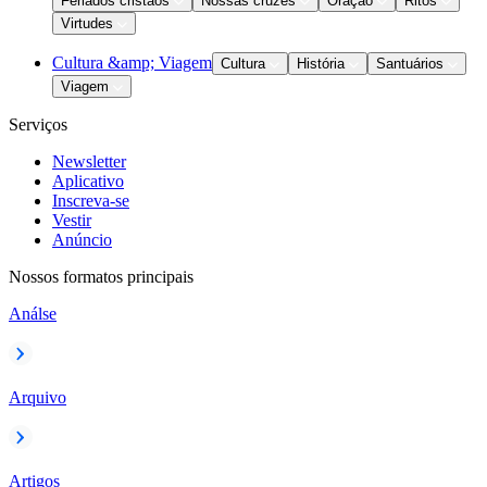
Feriados cristãos
Nossas cruzes
Oração
Ritos
Virtudes
Cultura &amp; Viagem
Cultura
História
Santuários
Viagem
Serviços
Newsletter
Aplicativo
Inscreva-se
Vestir
Anúncio
Nossos formatos principais
Análse
Arquivo
Artigos