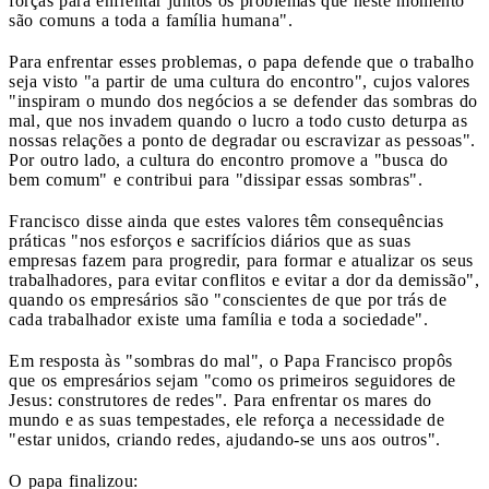
forças para enfrentar juntos os problemas que neste momento
são comuns a toda a família humana".
Para enfrentar esses problemas, o papa defende que o trabalho
seja visto "a partir de uma cultura do encontro", cujos valores
"inspiram o mundo dos negócios a se defender das sombras do
mal, que nos invadem quando o lucro a todo custo deturpa as
nossas relações a ponto de degradar ou escravizar as pessoas".
Por outro lado, a cultura do encontro promove a "busca do
bem comum" e contribui para "dissipar essas sombras".
Francisco disse ainda que estes valores têm consequências
práticas "nos esforços e sacrifícios diários que as suas
empresas fazem para progredir, para formar e atualizar os seus
trabalhadores, para evitar conflitos e evitar a dor da demissão",
quando os empresários são "conscientes de que por trás de
cada trabalhador existe uma família e toda a sociedade".
Em resposta às "sombras do mal", o Papa Francisco propôs
que os empresários sejam "como os primeiros seguidores de
Jesus: construtores de redes". Para enfrentar os mares do
mundo e as suas tempestades, ele reforça a necessidade de
"estar unidos, criando redes, ajudando-se uns aos outros".
O papa finalizou: