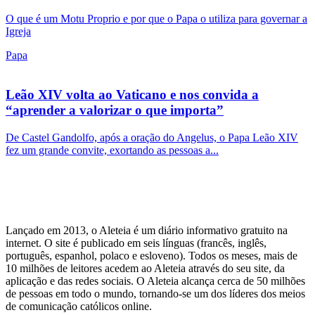
O que é um Motu Proprio e por que o Papa o utiliza para governar a
Igreja
Papa
Leão XIV volta ao Vaticano e nos convida a
“aprender a valorizar o que importa”
De Castel Gandolfo, após a oração do Angelus, o Papa Leão XIV
fez um grande convite, exortando as pessoas a...
Lançado em 2013, o Aleteia é um diário informativo gratuito na
internet. O site é publicado em seis línguas (francês, inglês,
português, espanhol, polaco e esloveno). Todos os meses, mais de
10 milhões de leitores acedem ao Aleteia através do seu site, da
aplicação e das redes sociais. O Aleteia alcança cerca de 50 milhões
de pessoas em todo o mundo, tornando-se um dos líderes dos meios
de comunicação católicos online.