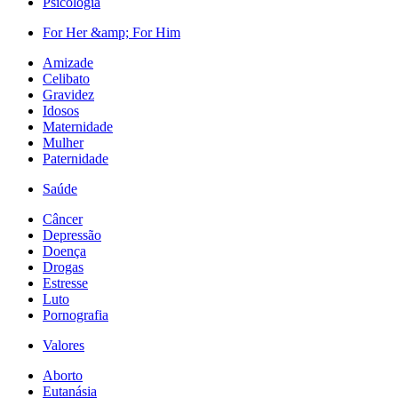
Psicologia
For Her &amp; For Him
Amizade
Celibato
Gravidez
Idosos
Maternidade
Mulher
Paternidade
Saúde
Câncer
Depressão
Doença
Drogas
Estresse
Luto
Pornografia
Valores
Aborto
Eutanásia