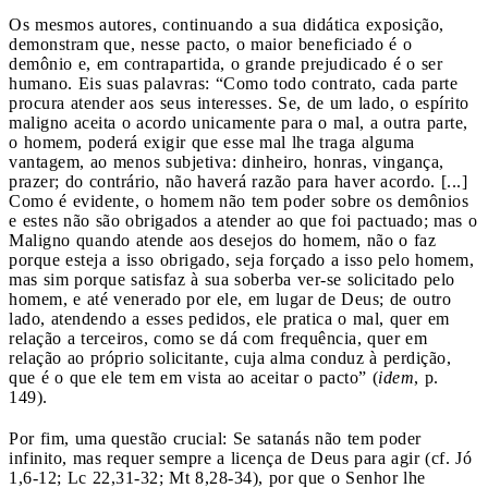
Os mesmos autores, continuando a sua didática exposição,
demonstram que, nesse pacto, o maior beneficiado é o
demônio e, em contrapartida, o grande prejudicado é o ser
humano. Eis suas palavras: “Como todo contrato, cada parte
procura atender aos seus interesses. Se, de um lado, o espírito
maligno aceita o acordo unicamente para o mal, a outra parte,
o homem, poderá exigir que esse mal lhe traga alguma
vantagem, ao menos subjetiva: dinheiro, honras, vingança,
prazer; do contrário, não haverá razão para haver acordo. [...]
Como é evidente, o homem não tem poder sobre os demônios
e estes não são obrigados a atender ao que foi pactuado; mas o
Maligno quando atende aos desejos do homem, não o faz
porque esteja a isso obrigado, seja forçado a isso pelo homem,
mas sim porque satisfaz à sua soberba ver-se solicitado pelo
homem, e até venerado por ele, em lugar de Deus; de outro
lado, atendendo a esses pedidos, ele pratica o mal, quer em
relação a terceiros, como se dá com frequência, quer em
relação ao próprio solicitante, cuja alma conduz à perdição,
que é o que ele tem em vista ao aceitar o pacto” (
idem
, p.
149).
Por fim, uma questão crucial: Se satanás não tem poder
infinito, mas requer sempre a licença de Deus para agir (cf. Jó
1,6-12; Lc 22,31-32; Mt 8,28-34), por que o Senhor lhe