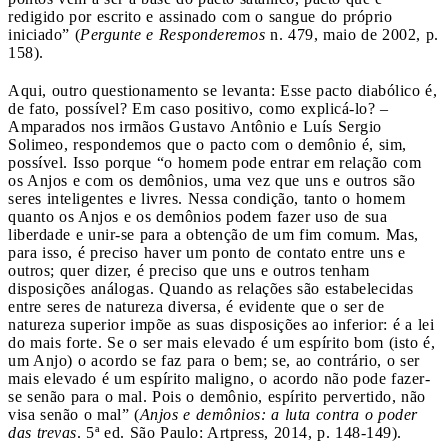
redigido por escrito e assinado com o sangue do próprio
iniciado” (
Pergunte e Responderemos
n. 479, maio de 2002, p.
158).
Aqui, outro questionamento se levanta: Esse pacto diabólico é,
de fato, possível? Em caso positivo, como explicá-lo? –
Amparados nos irmãos Gustavo Antônio e Luís Sergio
Solimeo, respondemos que o pacto com o demônio é, sim,
possível. Isso porque “o homem pode entrar em relação com
os Anjos e com os demônios, uma vez que uns e outros são
seres inteligentes e livres. Nessa condição, tanto o homem
quanto os Anjos e os demônios podem fazer uso de sua
liberdade e unir-se para a obtenção de um fim comum. Mas,
para isso, é preciso haver um ponto de contato entre uns e
outros; quer dizer, é preciso que uns e outros tenham
disposições análogas. Quando as relações são estabelecidas
entre seres de natureza diversa, é evidente que o ser de
natureza superior impõe as suas disposições ao inferior: é a lei
do mais forte. Se o ser mais elevado é um espírito bom (isto é,
um Anjo) o acordo se faz para o bem; se, ao contrário, o ser
mais elevado é um espírito maligno, o acordo não pode fazer-
se senão para o mal. Pois o demônio, espírito pervertido, não
visa senão o mal” (
Anjos e demônios: a luta contra o poder
das trevas
. 5ª ed. São Paulo: Artpress, 2014, p. 148-149).