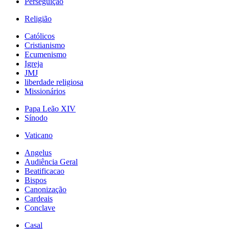
Perseguição
Religião
Católicos
Cristianismo
Ecumenismo
Igreja
JMJ
liberdade religiosa
Missionários
Papa Leão XIV
Sínodo
Vaticano
Angelus
Audiência Geral
Beatificacao
Bispos
Canonização
Cardeais
Conclave
Casal