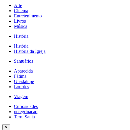
Arte
Cinema
Entretenimento
Livros
Música
História
História
História da Igreja
Santuários
Aparecida
Fátima
Guadalupe
Lourdes
Viagem
Curiosidades
peregrinacao
Terra Santa
✕