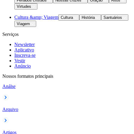
Feriados cristãos
Nossas cruzes
Oração
Ritos
Virtudes
Cultura &amp; Viagem
Cultura
História
Santuários
Viagem
Serviços
Newsletter
Aplicativo
Inscreva-se
Vestir
Anúncio
Nossos formatos principais
Análse
Arquivo
Artigos