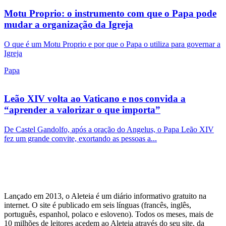
Motu Proprio: o instrumento com que o Papa pode
mudar a organização da Igreja
O que é um Motu Proprio e por que o Papa o utiliza para governar a
Igreja
Papa
Leão XIV volta ao Vaticano e nos convida a
“aprender a valorizar o que importa”
De Castel Gandolfo, após a oração do Angelus, o Papa Leão XIV
fez um grande convite, exortando as pessoas a...
Lançado em 2013, o Aleteia é um diário informativo gratuito na
internet. O site é publicado em seis línguas (francês, inglês,
português, espanhol, polaco e esloveno). Todos os meses, mais de
10 milhões de leitores acedem ao Aleteia através do seu site, da