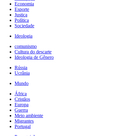
Economia
Esporte
Justiça
Política
Sociedade
Ideologia
comunismo
Cultura do descarte
Ideologia de Gênero
Rússia
Ucrânia
Mundo
África
Cristãos
Europa
Guerra
Meio ambiente
Migrantes
Portugal