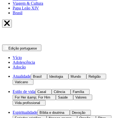
Viagem & Cultura
Papa Leão XIV
Brasil
Edição
portuguese
Vício
Adolescência
Adoção
Atualidade
Brasil
Ideologia
Mundo
Religião
Vaticano
Estilo de vida
Casal
Ciência
Família
For Her &amp; For Him
Saúde
Valores
Vida profissional
Espiritualidade
Bíblia e doutrina
Devoção