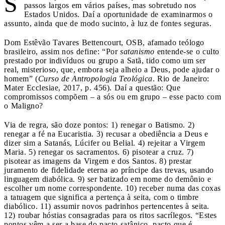
S
passos largos em vários países, mas sobretudo nos
Estados Unidos. Daí a oportunidade de examinarmos o
assunto, ainda que de modo sucinto, à luz de fontes seguras.
Dom Estêvão Tavares Bettencourt, OSB, afamado teólogo
brasileiro, assim nos define: “Por
satanismo
entende-se o culto
prestado por indivíduos ou grupo a Satã, tido como um ser
real, misterioso, que, embora seja alheio a Deus, pode ajudar o
homem” (
Curso de Antropologia Teológica
. Rio de Janeiro:
Mater Ecclesiae, 2017, p. 456). Daí a questão: Que
compromissos compõem – a sós ou em grupo – esse pacto com
o Maligno?
Via de regra, são doze pontos: 1) renegar o Batismo. 2)
renegar a fé na Eucaristia. 3) recusar a obediência a Deus e
dizer sim a Satanás, Lúcifer ou Belial. 4) rejeitar a Virgem
Maria. 5) renegar os sacramentos. 6) pisotear a cruz. 7)
pisotear as imagens da Virgem e dos Santos. 8) prestar
juramento de fidelidade eterna ao príncipe das trevas, usando
linguagem diabólica. 9) ser batizado em nome do demônio e
escolher um nome correspondente. 10) receber numa das coxas
a tatuagem que significa a pertença à seita, com o timbre
diabólico. 11) assumir novos padrinhos pertencentes à seita.
12) roubar hóstias consagradas para os ritos sacrílegos. “Estes
pontos vêm a ser a base do pacto satânico, pacto que é