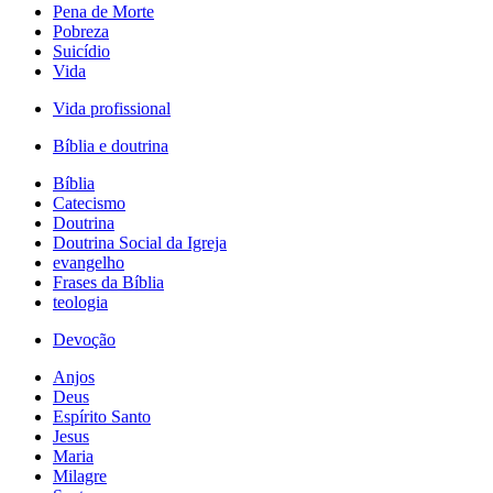
Pena de Morte
Pobreza
Suicídio
Vida
Vida profissional
Bíblia e doutrina
Bíblia
Catecismo
Doutrina
Doutrina Social da Igreja
evangelho
Frases da Bíblia
teologia
Devoção
Anjos
Deus
Espírito Santo
Jesus
Maria
Milagre