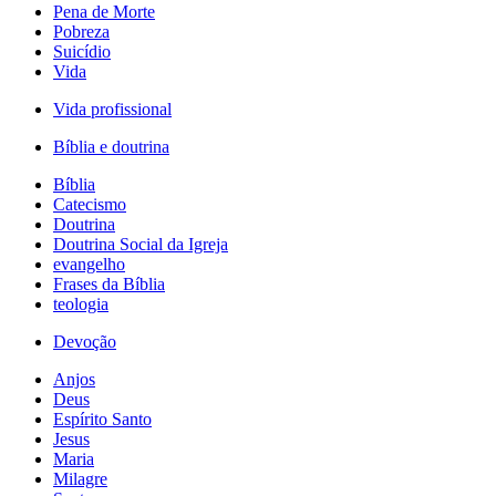
Pena de Morte
Pobreza
Suicídio
Vida
Vida profissional
Bíblia e doutrina
Bíblia
Catecismo
Doutrina
Doutrina Social da Igreja
evangelho
Frases da Bíblia
teologia
Devoção
Anjos
Deus
Espírito Santo
Jesus
Maria
Milagre