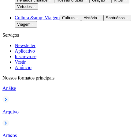
Feriados cristãos
Nossas cruzes
Oração
Ritos
Virtudes
Cultura &amp; Viagem
Cultura
História
Santuários
Viagem
Serviços
Newsletter
Aplicativo
Inscreva-se
Vestir
Anúncio
Nossos formatos principais
Análse
Arquivo
Artigos