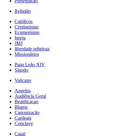
Perseguição
Religião
Católicos
Cristianismo
Ecumenismo
Igreja
JMJ
liberdade religiosa
Missionários
Papa Leão XIV
Sínodo
Vaticano
Angelus
Audiência Geral
Beatificacao
Bispos
Canonização
Cardeais
Conclave
Casal