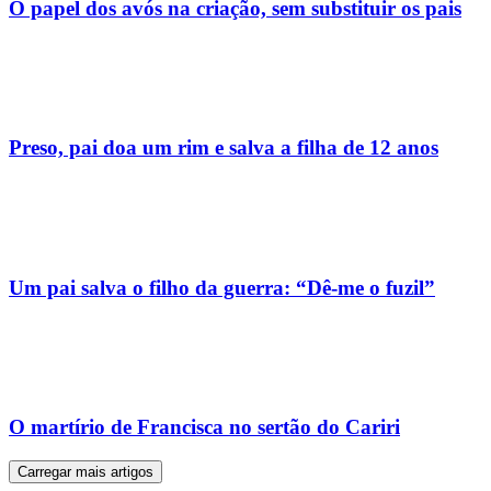
Preso, pai doa um rim e salva a filha de 12 anos
Um pai salva o filho da guerra: “Dê-me o fuzil”
O martírio de Francisca no sertão do Cariri
Carregar mais artigos
Os mais lidos nesta categoria este mês
1
Porque é que uma missa em latim voltou a abrir
uma ferida na Igreja?