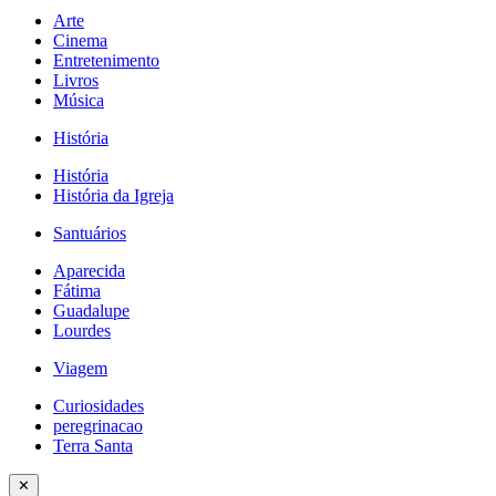
Arte
Cinema
Entretenimento
Livros
Música
História
História
História da Igreja
Santuários
Aparecida
Fátima
Guadalupe
Lourdes
Viagem
Curiosidades
peregrinacao
Terra Santa
✕