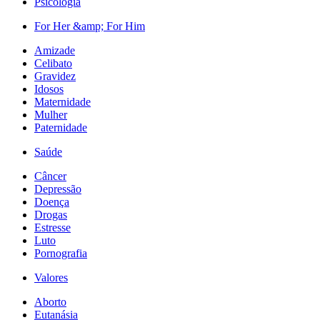
Psicologia
For Her &amp; For Him
Amizade
Celibato
Gravidez
Idosos
Maternidade
Mulher
Paternidade
Saúde
Câncer
Depressão
Doença
Drogas
Estresse
Luto
Pornografia
Valores
Aborto
Eutanásia