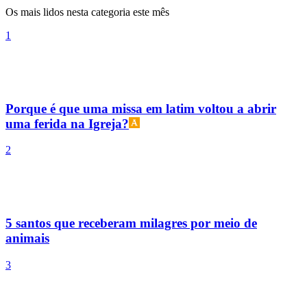
2
5 santos que receberam milagres por meio de
animais
3
Quatro maneiras de adorar corretamente Jesus
Sacramentado
4
Vaticano confirma excomunhão de sacerdote da
Arquidiocese de Brasília
5
A Igreja está mudando: como a CNBB quer renovar