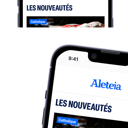
Artigos semelhantes
Igreja
Leão XIV para jovens católicos: Saia do sofá e mude
o mundo
Em três mensagens de vídeo enviadas a reuniões de jovens no Peru,
Brasil e Portugal, o Papa pediu coragem missionária, rebeldia
sagrada e um uso sóbrio das mídias sociais.
Igreja