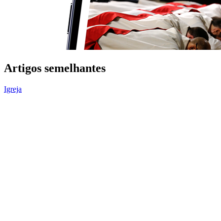
Porque é que uma missa em latim voltou a abrir
uma ferida na Igreja?
Modo de celebrar a Missa que vigorou na Igreja Católica por 400
anos volta a ser debatido.
Mundo
Às vésperas da JMJ, bispos asiáticos recebem
encorajamento do Papa.
Em seu discurso na Assembleia Plenária da Federação das
Conferências Episcopais da Ásia, o Papa fez um apelo...
Igreja
Motu Proprio: o instrumento com que o Papa pode
mudar a organização da Igreja
O que é um Motu Proprio e por que o Papa o utiliza para governar a