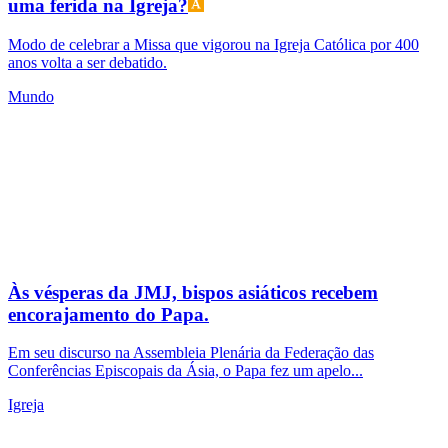
Seções
Atualidade
Estilo de vida
Espiritualidade
Viagem &#038; Cultura
Serviços
Newsletter
Aplicativo
Inscreva-se
Vestir
Anúncio
Arquivos
Por ano
© 2025 Aleteia
Apoie a Aleteia
Quem somos
ASPECTOS LEGAIS
Torne-se um