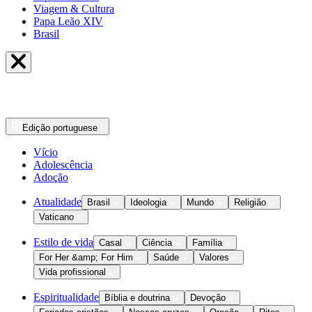
Viagem & Cultura
Papa Leão XIV
Brasil
Edição
portuguese
Vício
Adolescência
Adoção
Atualidade
Brasil
Ideologia
Mundo
Religião
Vaticano
Estilo de vida
Casal
Ciência
Família
For Her &amp; For Him
Saúde
Valores
Vida profissional
Espiritualidade
Bíblia e doutrina
Devoção