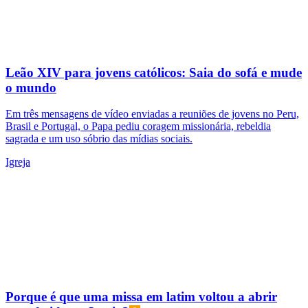
Igreja
Papa
Leão XIV volta ao Vaticano e nos convida a
“aprender a valorizar o que importa”
De Castel Gandolfo, após a oração do Angelus, o Papa Leão XIV
fez um grande convite, exortando as pessoas a...
Lançado em 2013, o Aleteia é um diário informativo gratuito na
internet. O site é publicado em seis línguas (francês, inglês,
português, espanhol, polaco e esloveno). Todos os meses, mais de
10 milhões de leitores acedem ao Aleteia através do seu site, da
aplicação e das redes sociais. O Aleteia alcança cerca de 50 milhões
de pessoas em todo o mundo, tornando-se um dos líderes dos meios
de comunicação católicos online.
Inscrever-se
Entrar