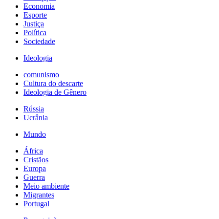
Economia
Esporte
Justiça
Política
Sociedade
Ideologia
comunismo
Cultura do descarte
Ideologia de Gênero
Rússia
Ucrânia
Mundo
África
Cristãos
Europa
Guerra
Meio ambiente
Migrantes
Portugal