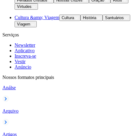
Feriados cristãos
Nossas cruzes
Oração
Ritos
Virtudes
Cultura &amp; Viagem
Cultura
História
Santuários
Viagem
Serviços
Newsletter
Aplicativo
Inscreva-se
Vestir
Anúncio
Nossos formatos principais
Análse
Arquivo
Artigos