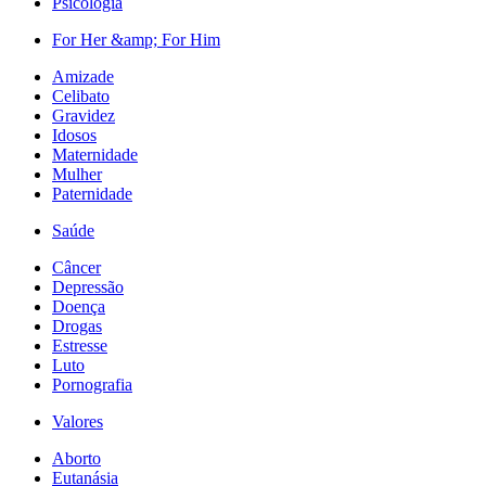
Psicologia
For Her &amp; For Him
Amizade
Celibato
Gravidez
Idosos
Maternidade
Mulher
Paternidade
Saúde
Câncer
Depressão
Doença
Drogas
Estresse
Luto
Pornografia
Valores
Aborto
Eutanásia