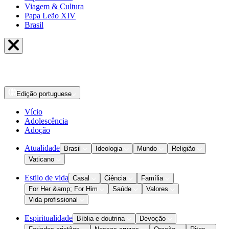
Viagem & Cultura
Papa Leão XIV
Brasil
Edição
portuguese
Vício
Adolescência
Adoção
Atualidade
Brasil
Ideologia
Mundo
Religião
Vaticano
Estilo de vida
Casal
Ciência
Família
For Her &amp; For Him
Saúde
Valores
Vida profissional
Espiritualidade
Bíblia e doutrina
Devoção