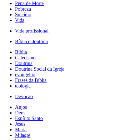
Pena de Morte
Pobreza
Suicídio
Vida
Vida profissional
Bíblia e doutrina
Bíblia
Catecismo
Doutrina
Doutrina Social da Igreja
evangelho
Frases da Bíblia
teologia
Devoção
Anjos
Deus
Espírito Santo
Jesus
Maria
Milagre