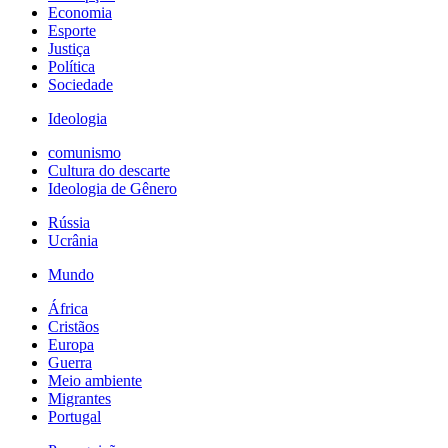
Economia
Esporte
Justiça
Política
Sociedade
Ideologia
comunismo
Cultura do descarte
Ideologia de Gênero
Rússia
Ucrânia
Mundo
África
Cristãos
Europa
Guerra
Meio ambiente
Migrantes
Portugal