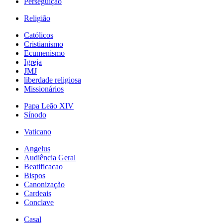
Perseguição
Religião
Católicos
Cristianismo
Ecumenismo
Igreja
JMJ
liberdade religiosa
Missionários
Papa Leão XIV
Sínodo
Vaticano
Angelus
Audiência Geral
Beatificacao
Bispos
Canonização
Cardeais
Conclave
Casal