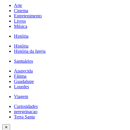
Arte
Cinema
Entretenimento
Livros
Música
História
História
História da Igreja
Santuários
Aparecida
Fátima
Guadalupe
Lourdes
Viagem
Curiosidades
peregrinacao
Terra Santa
✕