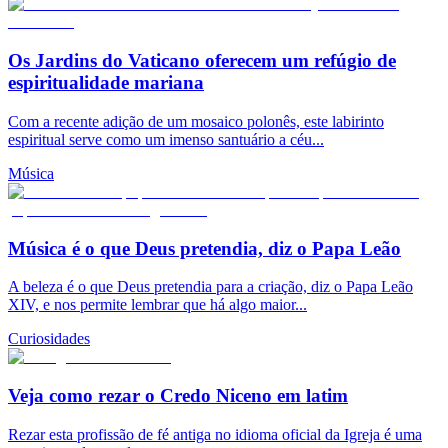
Os Jardins do Vaticano oferecem um refúgio de
espiritualidade mariana
Com a recente adição de um mosaico polonês, este labirinto
espiritual serve como um imenso santuário a céu...
Música
Música é o que Deus pretendia, diz o Papa Leão
A beleza é o que Deus pretendia para a criação, diz o Papa Leão
XIV, e nos permite lembrar que há algo maior...
Curiosidades
Veja como rezar o Credo Niceno em latim
Rezar esta profissão de fé antiga no idioma oficial da Igreja é uma