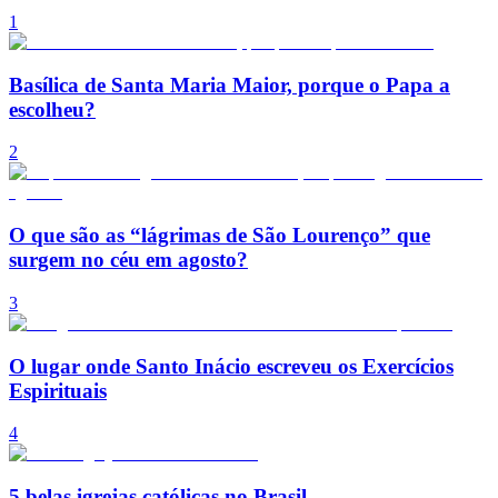
1
Basílica de Santa Maria Maior, porque o Papa a
escolheu?
2
O que são as “lágrimas de São Lourenço” que
surgem no céu em agosto?
3
O lugar onde Santo Inácio escreveu os Exercícios
Espirituais
4
5 belas igrejas católicas no Brasil