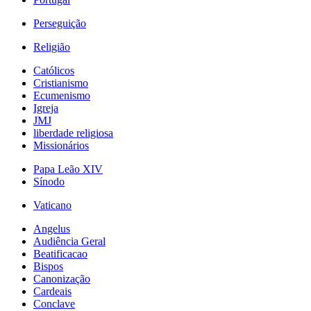
Perseguição
Religião
Católicos
Cristianismo
Ecumenismo
Igreja
JMJ
liberdade religiosa
Missionários
Papa Leão XIV
Sínodo
Vaticano
Angelus
Audiência Geral
Beatificacao
Bispos
Canonização
Cardeais
Conclave