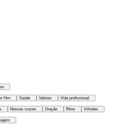
ano
or Him
Saúde
Valores
Vida profissional
s
Nossas cruzes
Oração
Ritos
Virtudes
iagem