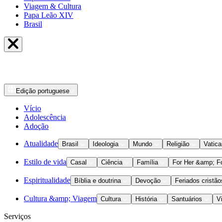
Viagem & Cultura
Papa Leão XIV
Brasil
Edição
portuguese
Vício
Adolescência
Adoção
Atualidade
Brasil
Ideologia
Mundo
Religião
Vatic
Estilo de vida
Casal
Ciência
Família
For Her &amp; F
Espiritualidade
Bíblia e doutrina
Devoção
Feriados cristão
Cultura &amp; Viagem
Cultura
História
Santuários
V
Serviços