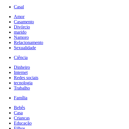
Casal
Amor
Casamento
Divórcio
marido
Namoro
Relacionamento
Sexualidade
Ciência
Dinheiro
Internet
Redes sociais
tecnologia
Trabalho
Família
Bebês
Casa
Crianças
Educação
Filhos