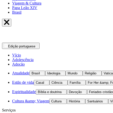
Viagem & Cultura
Papa Leão XIV
Brasil
Edição
portuguese
Vício
Adolescência
Adoção
Atualidade
Brasil
Ideologia
Mundo
Religião
Vatic
Estilo de vida
Casal
Ciência
Família
For Her &amp; F
Espiritualidade
Bíblia e doutrina
Devoção
Feriados cristão
Cultura &amp; Viagem
Cultura
História
Santuários
V
Serviços