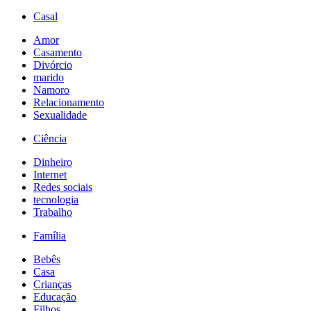
Casal
Amor
Casamento
Divórcio
marido
Namoro
Relacionamento
Sexualidade
Ciência
Dinheiro
Internet
Redes sociais
tecnologia
Trabalho
Família
Bebês
Casa
Crianças
Educação
Filhos