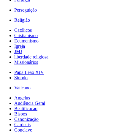
Perseguição
Religião
Católicos
Cristianismo
Ecumenismo
Igreja
JMJ
liberdade religiosa
Missionários
Papa Leão XIV
Sínodo
Vaticano
Angelus
Audiência Geral
Beatificacao
Bispos
Canonização
Cardeais
Conclave