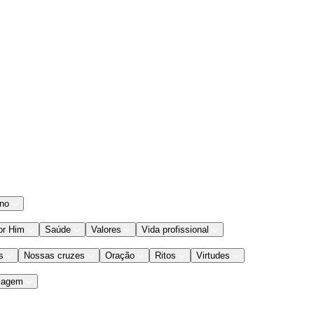
ano
or Him
Saúde
Valores
Vida profissional
s
Nossas cruzes
Oração
Ritos
Virtudes
iagem