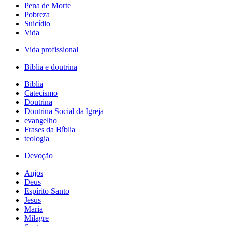
Pena de Morte
Pobreza
Suicídio
Vida
Vida profissional
Bíblia e doutrina
Bíblia
Catecismo
Doutrina
Doutrina Social da Igreja
evangelho
Frases da Bíblia
teologia
Devoção
Anjos
Deus
Espírito Santo
Jesus
Maria
Milagre