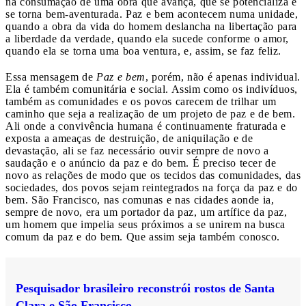
na consumação de uma obra que avança, que se potencializa e
se torna bem-aventurada. Paz e bem acontecem numa unidade,
quando a obra da vida do homem deslancha na libertação para
a liberdade da verdade, quando ela sucede conforme o amor,
quando ela se torna uma boa ventura, e, assim, se faz feliz.
Essa mensagem de
Paz e bem
, porém, não é apenas individual.
Ela é também comunitária e social. Assim como os indivíduos,
também as comunidades e os povos carecem de trilhar um
caminho que seja a realização de um projeto de paz e de bem.
Ali onde a convivência humana é continuamente fraturada e
exposta a ameaças de destruição, de aniquilação e de
devastação, ali se faz necessário ouvir sempre de novo a
saudação e o anúncio da paz e do bem. É preciso tecer de
novo as relações de modo que os tecidos das comunidades, das
sociedades, dos povos sejam reintegrados na força da paz e do
bem. São Francisco, nas comunas e nas cidades aonde ia,
sempre de novo, era um portador da paz, um artífice da paz,
um homem que impelia seus próximos a se unirem na busca
comum da paz e do bem. Que assim seja também conosco.
Pesquisador brasileiro reconstrói rostos de Santa
Clara e São Francisco