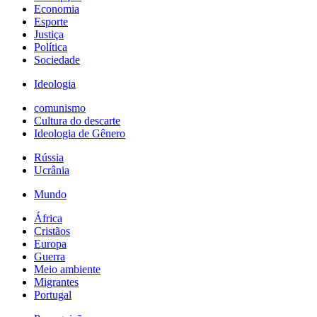
Economia
Esporte
Justiça
Política
Sociedade
Ideologia
comunismo
Cultura do descarte
Ideologia de Gênero
Rússia
Ucrânia
Mundo
África
Cristãos
Europa
Guerra
Meio ambiente
Migrantes
Portugal