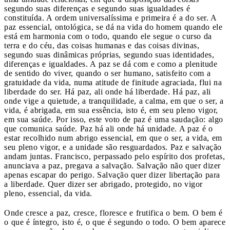
segundo suas diferenças e segundo suas igualdades é
constituída. A ordem universalíssima e primeira é a do ser. A
paz essencial, ontológica, se dá na vida do homem quando ele
está em harmonia com o todo, quando ele segue o curso da
terra e do céu, das coisas humanas e das coisas divinas,
segundo suas dinâmicas próprias, segundo suas identidades,
diferenças e igualdades. A paz se dá com e como a plenitude
de sentido do viver, quando o ser humano, satisfeito com a
gratuidade da vida, numa atitude de finitude agraciada, flui na
liberdade do ser. Há paz, ali onde há liberdade. Há paz, ali
onde vige a quietude, a tranquilidade, a calma, em que o ser, a
vida, é abrigada, em sua essência, isto é, em seu pleno vigor,
em sua saúde. Por isso, este voto de paz é uma saudação: algo
que comunica saúde. Paz há ali onde há unidade. A paz é o
estar recolhido num abrigo essencial, em que o ser, a vida, em
seu pleno vigor, e a unidade são resguardados. Paz e salvação
andam juntas. Francisco, perpassado pelo espírito dos profetas,
anunciava a paz, pregava a salvação. Salvação não quer dizer
apenas escapar do perigo. Salvação quer dizer libertação para
a liberdade. Quer dizer ser abrigado, protegido, no vigor
pleno, essencial, da vida.
Onde cresce a paz, cresce, floresce e frutifica o bem. O bem é
o que é íntegro, isto é, o que é segundo o todo. O bem aparece