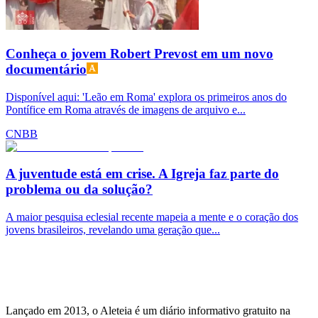
Conheça o jovem Robert Prevost em um novo
documentário
Disponível aqui: 'Leão em Roma' explora os primeiros anos do
Pontífice em Roma através de imagens de arquivo e...
CNBB
A juventude está em crise. A Igreja faz parte do
problema ou da solução?
A maior pesquisa eclesial recente mapeia a mente e o coração dos
jovens brasileiros, revelando uma geração que...
Lançado em 2013, o Aleteia é um diário informativo gratuito na