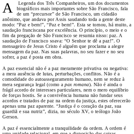
A
Legenda dos Três Companheiros, um dos documentos
biográficos mais importantes sobre São Francisco, fala
de um “precursor” de São Francisco, um cidadão
anônimo, que andava por Assis saudando toda a gente deste
modo: “Paz e bem!”, “Paz e bem!”. Esta se tornou, há muito, a
saudação franciscana por excelência. O princípio, o meio e o
fim da pregação de São Francisco se resumia nisso: paz. A
saudação de Francisco soava: “O Senhor te dê a paz!”. O
mensageiro de Jesus Cristo é alguém que proclama a alegre
mensagem da paz. Nas suas palavras, no seu fazer e no seu
sofrer, a paz é posta em obra.
A paz essencial não é a paz meramente privativa ou negativa:
a mera ausência de lutas, perturbações, conflitos. Não é a
comodidade do autoasseguramento humano, nem se reduz à
mera segurança legal (como a
pax romana
). Não é ainda o
frágil acordo de interesses particulares, nem o mero equilíbrio
de forças hostis. Se a convivência humana não fundar seus
acordos e tratados de paz na ordem da justiça, estes oferecerão
apenas uma paz aparente. “Justiça é o coração da paz, sua
guardiã e sua nutriz”, dizia, no século XV, o teólogo João
Gerson.
A paz é essencialmente a tranquilidade da ordem. A ordem é
uma unidade relacional, em que a disposição das coisas