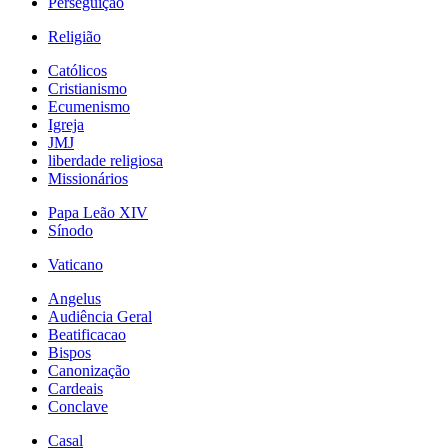
Perseguição
Religião
Católicos
Cristianismo
Ecumenismo
Igreja
JMJ
liberdade religiosa
Missionários
Papa Leão XIV
Sínodo
Vaticano
Angelus
Audiência Geral
Beatificacao
Bispos
Canonização
Cardeais
Conclave
Casal