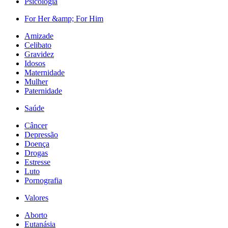
Psicologia
For Her &amp; For Him
Amizade
Celibato
Gravidez
Idosos
Maternidade
Mulher
Paternidade
Saúde
Câncer
Depressão
Doença
Drogas
Estresse
Luto
Pornografia
Valores
Aborto
Eutanásia