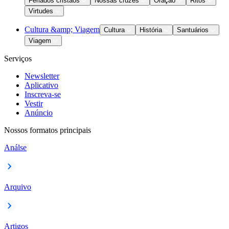
Feriados cristãos
Nossas cruzes
Oração
Ritos
Virtudes
Cultura &amp; Viagem
Cultura
História
Santuários
Viagem
Serviços
Newsletter
Aplicativo
Inscreva-se
Vestir
Anúncio
Nossos formatos principais
Análse
Arquivo
Artigos