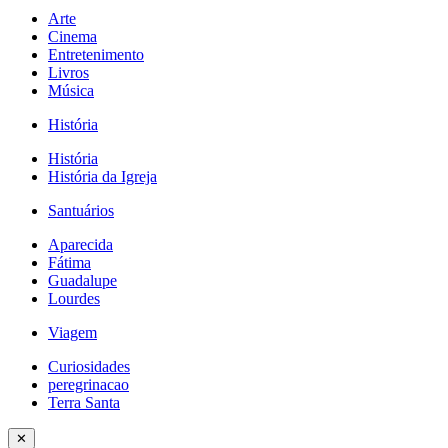
Arte
Cinema
Entretenimento
Livros
Música
História
História
História da Igreja
Santuários
Aparecida
Fátima
Guadalupe
Lourdes
Viagem
Curiosidades
peregrinacao
Terra Santa
✕