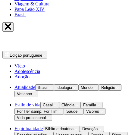
Viagem & Cultura
Papa Leão XIV
Brasil
Edição
portuguese
Vício
Adolescência
Adoção
Atualidade
Brasil
Ideologia
Mundo
Religião
Vaticano
Estilo de vida
Casal
Ciência
Família
For Her &amp; For Him
Saúde
Valores
Vida profissional
Espiritualidade
Bíblia e doutrina
Devoção