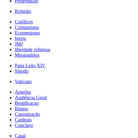
Perseguição
Religião
Católicos
Cristianismo
Ecumenismo
Igreja
JMJ
liberdade religiosa
Missionários
Papa Leão XIV
Sínodo
Vaticano
Angelus
Audiência Geral
Beatificacao
Bispos
Canonização
Cardeais
Conclave
Casal