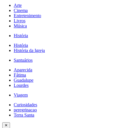
Arte
Cinema
Entretenimento
Livros
Música
História
História
História da Igreja
Santuários
Aparecida
Fátima
Guadalupe
Lourdes
Viagem
Curiosidades
peregrinacao
Terra Santa
✕