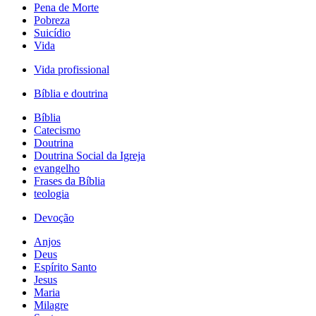
Pena de Morte
Pobreza
Suicídio
Vida
Vida profissional
Bíblia e doutrina
Bíblia
Catecismo
Doutrina
Doutrina Social da Igreja
evangelho
Frases da Bíblia
teologia
Devoção
Anjos
Deus
Espírito Santo
Jesus
Maria
Milagre