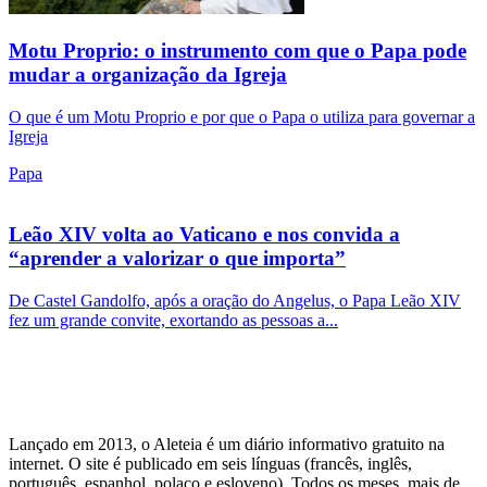
Motu Proprio: o instrumento com que o Papa pode
mudar a organização da Igreja
O que é um Motu Proprio e por que o Papa o utiliza para governar a
Igreja
Papa
Leão XIV volta ao Vaticano e nos convida a
“aprender a valorizar o que importa”
De Castel Gandolfo, após a oração do Angelus, o Papa Leão XIV
fez um grande convite, exortando as pessoas a...
Lançado em 2013, o Aleteia é um diário informativo gratuito na
internet. O site é publicado em seis línguas (francês, inglês,
português, espanhol, polaco e esloveno). Todos os meses, mais de