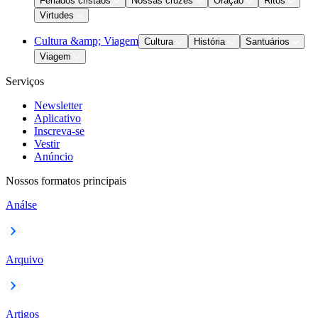
Feriados cristãos
Nossas cruzes
Oração
Ritos
Virtudes
Cultura &amp; Viagem
Cultura
História
Santuários
Viagem
Serviços
Newsletter
Aplicativo
Inscreva-se
Vestir
Anúncio
Nossos formatos principais
Análse
Arquivo
Artigos