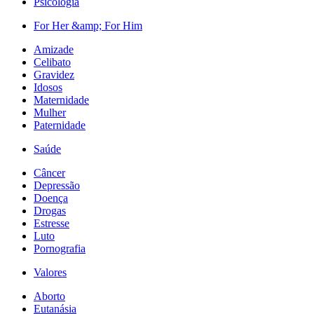
Psicologia
For Her &amp; For Him
Amizade
Celibato
Gravidez
Idosos
Maternidade
Mulher
Paternidade
Saúde
Câncer
Depressão
Doença
Drogas
Estresse
Luto
Pornografia
Valores
Aborto
Eutanásia