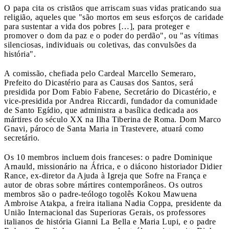
O papa cita os cristãos que arriscam suas vidas praticando sua
religião, aqueles que "são mortos em seus esforços de caridade
para sustentar a vida dos pobres […], para proteger e
promover o dom da paz e o poder do perdão", ou "as vítimas
silenciosas, individuais ou coletivas, das convulsões da
história".
A comissão, chefiada pelo Cardeal Marcello Semeraro,
Prefeito do Dicastério para as Causas dos Santos, será
presidida por Dom Fabio Fabene, Secretário do Dicastério, e
vice-presidida por Andrea Riccardi, fundador da comunidade
de Santo Egídio, que administra a basílica dedicada aos
mártires do século XX na Ilha Tiberina de Roma. Dom Marco
Gnavi, pároco de Santa Maria in Trastevere, atuará como
secretário.
Os 10 membros incluem dois franceses: o padre Dominique
Arnauld, missionário na África, e o diácono historiador Didier
Rance, ex-diretor da Ajuda à Igreja que Sofre na França e
autor de obras sobre mártires contemporâneos. Os outros
membros são o padre-teólogo togolês Kokou Mawuena
Ambroise Atakpa, a freira italiana Nadia Coppa, presidente da
União Internacional das Superioras Gerais, os professores
italianos de história Gianni La Bella e Maria Lupi, e o padre