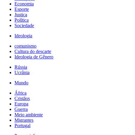
Economia
Esporte
Justiça
Política
Sociedade
Ideologia
comunismo
Cultura do descarte
Ideologia de Gênero
Rússia
Ucrânia
Mundo
África
Cristãos
Europa
Guerra
Meio ambiente
Migrantes
Portugal