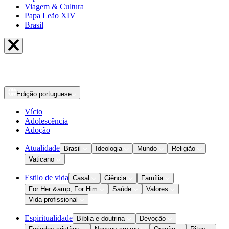
Viagem & Cultura
Papa Leão XIV
Brasil
Edição
portuguese
Vício
Adolescência
Adoção
Atualidade
Brasil
Ideologia
Mundo
Religião
Vaticano
Estilo de vida
Casal
Ciência
Família
For Her &amp; For Him
Saúde
Valores
Vida profissional
Espiritualidade
Bíblia e doutrina
Devoção