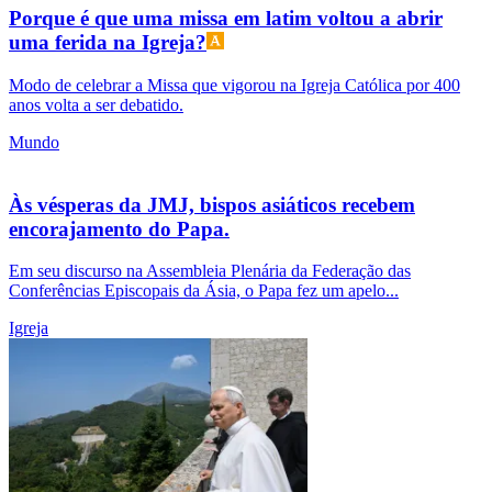
Porque é que uma missa em latim voltou a abrir
uma ferida na Igreja?
Modo de celebrar a Missa que vigorou na Igreja Católica por 400
anos volta a ser debatido.
Mundo
Às vésperas da JMJ, bispos asiáticos recebem
encorajamento do Papa.
Em seu discurso na Assembleia Plenária da Federação das
Conferências Episcopais da Ásia, o Papa fez um apelo...
Igreja