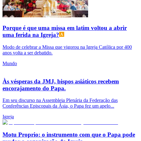
Porque é que uma missa em latim voltou a abrir
uma ferida na Igreja?
Modo de celebrar a Missa que vigorou na Igreja Católica por 400
anos volta a ser debatido.
Mundo
Às vésperas da JMJ, bispos asiáticos recebem
encorajamento do Papa.
Em seu discurso na Assembleia Plenária da Federação das
Conferências Episcopais da Ásia, o Papa fez um apelo...
Igreja
Motu Proprio: o instrumento com que o Papa pode