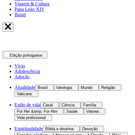
Viagem & Cultura
Papa Leão XIV
Brasil
Edição
portuguese
Vício
Adolescência
Adoção
Atualidade
Brasil
Ideologia
Mundo
Religião
Vaticano
Estilo de vida
Casal
Ciência
Família
For Her &amp; For Him
Saúde
Valores
Vida profissional
Espiritualidade
Bíblia e doutrina
Devoção