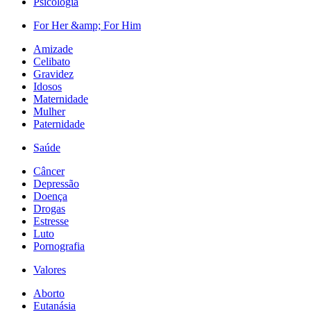
Psicologia
For Her &amp; For Him
Amizade
Celibato
Gravidez
Idosos
Maternidade
Mulher
Paternidade
Saúde
Câncer
Depressão
Doença
Drogas
Estresse
Luto
Pornografia
Valores
Aborto
Eutanásia