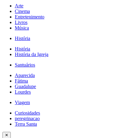
Arte
Cinema
Entretenimento
Livros
Música
História
História
História da Igreja
Santuários
Aparecida
Fátima
Guadalupe
Lourdes
Viagem
Curiosidades
peregrinacao
Terra Santa
✕