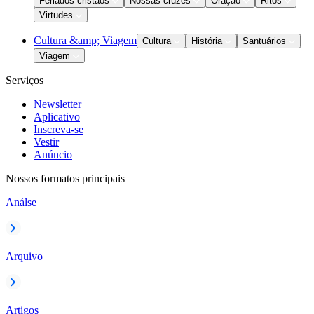
Feriados cristãos
Nossas cruzes
Oração
Ritos
Virtudes
Cultura &amp; Viagem
Cultura
História
Santuários
Viagem
Serviços
Newsletter
Aplicativo
Inscreva-se
Vestir
Anúncio
Nossos formatos principais
Análse
Arquivo
Artigos