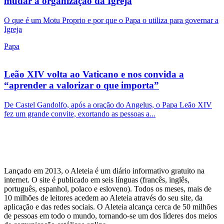
mudar a organização da Igreja
O que é um Motu Proprio e por que o Papa o utiliza para governar a
Igreja
Papa
Leão XIV volta ao Vaticano e nos convida a
“aprender a valorizar o que importa”
De Castel Gandolfo, após a oração do Angelus, o Papa Leão XIV
fez um grande convite, exortando as pessoas a...
Lançado em 2013, o Aleteia é um diário informativo gratuito na
internet. O site é publicado em seis línguas (francês, inglês,
português, espanhol, polaco e esloveno). Todos os meses, mais de
10 milhões de leitores acedem ao Aleteia através do seu site, da
aplicação e das redes sociais. O Aleteia alcança cerca de 50 milhões
de pessoas em todo o mundo, tornando-se um dos líderes dos meios