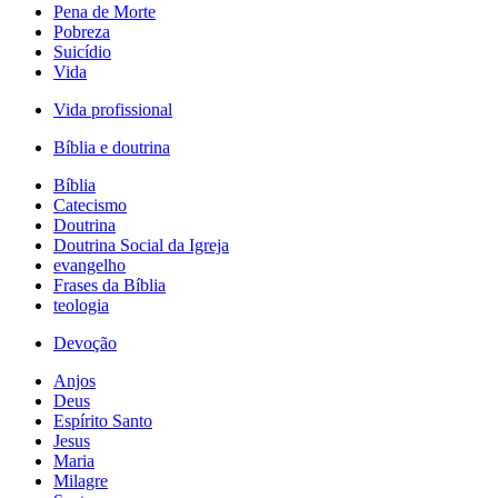
Pena de Morte
Pobreza
Suicídio
Vida
Vida profissional
Bíblia e doutrina
Bíblia
Catecismo
Doutrina
Doutrina Social da Igreja
evangelho
Frases da Bíblia
teologia
Devoção
Anjos
Deus
Espírito Santo
Jesus
Maria
Milagre