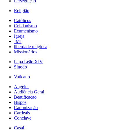
Perseguição
Religião
Católicos
Cristianismo
Ecumenismo
Igreja
JMJ
liberdade religiosa
Missionários
Papa Leão XIV
Sínodo
Vaticano
Angelus
Audiência Geral
Beatificacao
Bispos
Canonização
Cardeais
Conclave
Casal