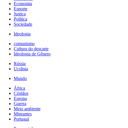
Economia
Esporte
Justiça
Política
Sociedade
Ideologia
comunismo
Cultura do descarte
Ideologia de Gênero
Rússia
Ucrânia
Mundo
África
Cristãos
Europa
Guerra
Meio ambiente
Migrantes
Portugal