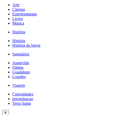
Arte
Cinema
Entretenimento
Livros
Música
História
História
História da Igreja
Santuários
Aparecida
Fátima
Guadalupe
Lourdes
Viagem
Curiosidades
peregrinacao
Terra Santa
✕