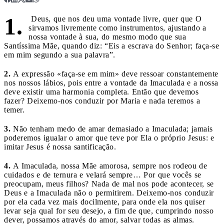
1.
Deus, que nos deu uma vontade livre, quer que O
sirvamos livremente como instrumentos, ajustando a
nossa vontade à sua, do mesmo modo que sua
Santíssima Mãe, quando diz: “Eis a escrava do Senhor; faça-se
em mim segundo a sua palavra”.
2.
A expressão «faça-se em mim» deve ressoar constantemente
nos nossos lábios, pois entre a vontade da Imaculada e a nossa
deve existir uma harmonia completa. Então que devemos
fazer? Deixemo-nos conduzir por Maria e nada teremos a
temer.
3.
Não tenham medo de amar demasiado a Imaculada; jamais
poderemos igualar o amor que teve por Ela o próprio Jesus: e
imitar Jesus é nossa santificação.
4.
A Imaculada, nossa Mãe amorosa, sempre nos rodeou de
cuidados e de ternura e velará sempre… Por que vocês se
preocupam, meus filhos? Nada de mal nos pode acontecer, se
Deus e a Imaculada não o permitirem. Deixemo-nos conduzir
por ela cada vez mais docilmente, para onde ela nos quiser
levar seja qual for seu desejo, a fim de que, cumprindo nosso
dever, possamos através do amor, salvar todas as almas.