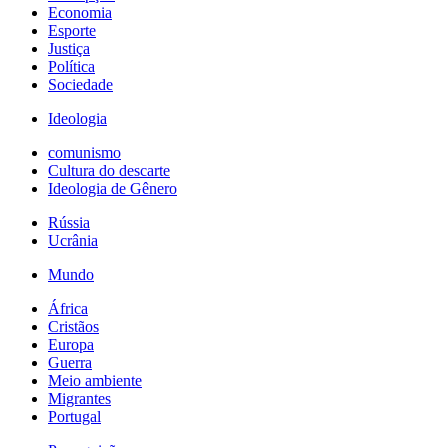
Economia
Esporte
Justiça
Política
Sociedade
Ideologia
comunismo
Cultura do descarte
Ideologia de Gênero
Rússia
Ucrânia
Mundo
África
Cristãos
Europa
Guerra
Meio ambiente
Migrantes
Portugal