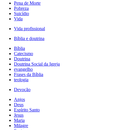
Pena de Morte
Pobreza
Suicídio
Vida
Vida profissional
Bíblia e doutrina
Bíblia
Catecismo
Doutrina
Doutrina Social da Igreja
evangelho
Frases da Bíblia
teologia
Devoção
Anjos
Deus
Espírito Santo
Jesus
Maria
Milagre