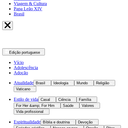
Viagem & Cultura
Papa Leão XIV
Brasil
Edição
portuguese
Vício
Adolescência
Adoção
Atualidade
Brasil
Ideologia
Mundo
Religião
Vaticano
Estilo de vida
Casal
Ciência
Família
For Her &amp; For Him
Saúde
Valores
Vida profissional
Espiritualidade
Bíblia e doutrina
Devoção