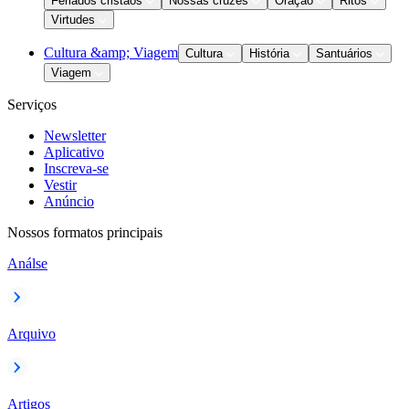
Feriados cristãos
Nossas cruzes
Oração
Ritos
Virtudes
Cultura &amp; Viagem
Cultura
História
Santuários
Viagem
Serviços
Newsletter
Aplicativo
Inscreva-se
Vestir
Anúncio
Nossos formatos principais
Análse
Arquivo
Artigos