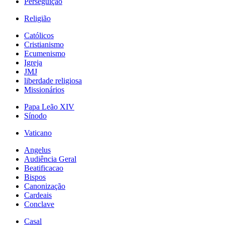
Perseguição
Religião
Católicos
Cristianismo
Ecumenismo
Igreja
JMJ
liberdade religiosa
Missionários
Papa Leão XIV
Sínodo
Vaticano
Angelus
Audiência Geral
Beatificacao
Bispos
Canonização
Cardeais
Conclave
Casal