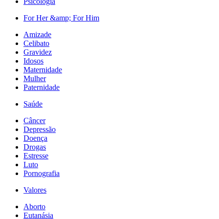
Psicologia
For Her &amp; For Him
Amizade
Celibato
Gravidez
Idosos
Maternidade
Mulher
Paternidade
Saúde
Câncer
Depressão
Doença
Drogas
Estresse
Luto
Pornografia
Valores
Aborto
Eutanásia