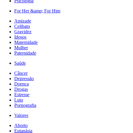
Psicologia
For Her &amp; For Him
Amizade
Celibato
Gravidez
Idosos
Maternidade
Mulher
Paternidade
Saúde
Câncer
Depressão
Doença
Drogas
Estresse
Luto
Pornografia
Valores
Aborto
Eutanásia