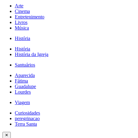
Arte
Cinema
Entretenimento
Livros
Música
História
História
História da Igreja
Santuários
Aparecida
Fátima
Guadalupe
Lourdes
Viagem
Curiosidades
peregrinacao
Terra Santa
✕