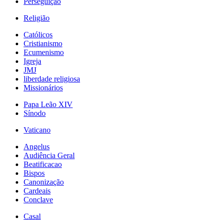
Perseguição
Religião
Católicos
Cristianismo
Ecumenismo
Igreja
JMJ
liberdade religiosa
Missionários
Papa Leão XIV
Sínodo
Vaticano
Angelus
Audiência Geral
Beatificacao
Bispos
Canonização
Cardeais
Conclave
Casal