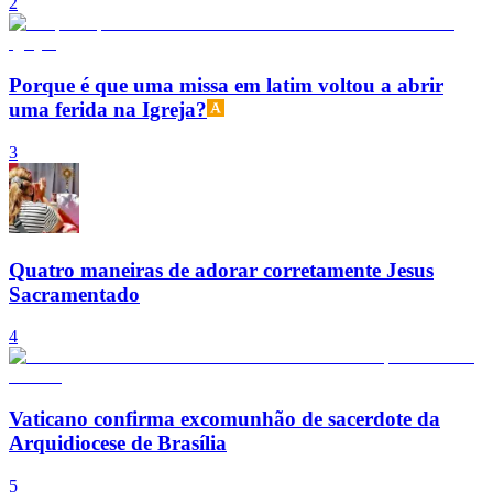
2
Porque é que uma missa em latim voltou a abrir
uma ferida na Igreja?
3
Quatro maneiras de adorar corretamente Jesus
Sacramentado
4
Vaticano confirma excomunhão de sacerdote da
Arquidiocese de Brasília
5