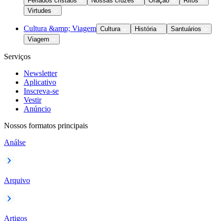
Feriados cristãos
Nossas cruzes
Oração
Ritos
Virtudes
Cultura &amp; Viagem
Cultura
História
Santuários
Viagem
Serviços
Newsletter
Aplicativo
Inscreva-se
Vestir
Anúncio
Nossos formatos principais
Análse
Arquivo
Artigos