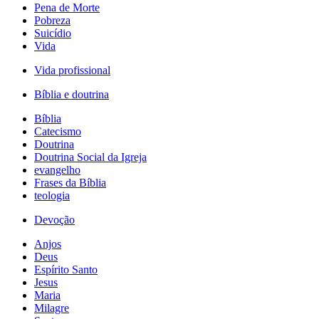
Pena de Morte
Pobreza
Suicídio
Vida
Vida profissional
Bíblia e doutrina
Bíblia
Catecismo
Doutrina
Doutrina Social da Igreja
evangelho
Frases da Bíblia
teologia
Devoção
Anjos
Deus
Espírito Santo
Jesus
Maria
Milagre