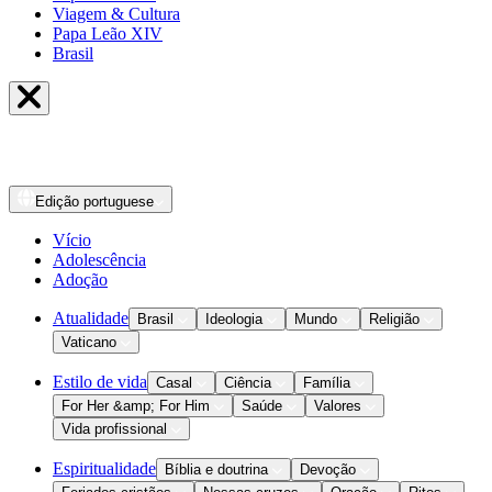
Viagem & Cultura
Papa Leão XIV
Brasil
Edição
portuguese
Vício
Adolescência
Adoção
Atualidade
Brasil
Ideologia
Mundo
Religião
Vaticano
Estilo de vida
Casal
Ciência
Família
For Her &amp; For Him
Saúde
Valores
Vida profissional
Espiritualidade
Bíblia e doutrina
Devoção