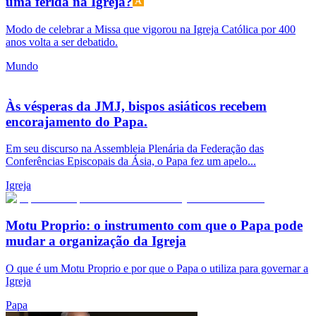
uma ferida na Igreja?
Modo de celebrar a Missa que vigorou na Igreja Católica por 400
anos volta a ser debatido.
Mundo
Às vésperas da JMJ, bispos asiáticos recebem
encorajamento do Papa.
Em seu discurso na Assembleia Plenária da Federação das
Conferências Episcopais da Ásia, o Papa fez um apelo...
Igreja
Motu Proprio: o instrumento com que o Papa pode
mudar a organização da Igreja
O que é um Motu Proprio e por que o Papa o utiliza para governar a
Igreja
Papa