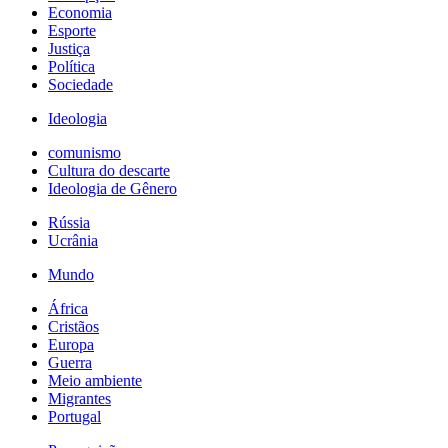
Economia
Esporte
Justiça
Política
Sociedade
Ideologia
comunismo
Cultura do descarte
Ideologia de Gênero
Rússia
Ucrânia
Mundo
África
Cristãos
Europa
Guerra
Meio ambiente
Migrantes
Portugal