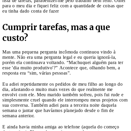
lista de tarefas, parabenizei-me pelo trabalho bem feito. Olhei
para o meu dia e fiquei feliz com a quantidade de coisas que
eu tinha dado conta de fazer
Cumprir tarefas, mas a que
custo?
Mas uma pequena pergunta incômoda continuou vindo à
mente. Não era uma pergunta legal e eu queria ignorá-la,
porém ela continuava voltando. “Machuquei alguém para ter
esse 'dia muito produtivo'?” Acontece que, olhando bem, a
resposta era “sim, várias pessoas”.
Eu adiei repetidamente os pedidos de meu filho ao longo do
dia, afastando-o muito mais vezes do que realmente me
envolvi com ele. Meu marido também sofreu, pois fui rude e
simplesmente cruel quando ele interrompeu meus projetos com
sua conversa. Também adiei para a terceira noite daquela
semana o jantar que havíamos planejado desde o fim de
semana anterior.
E ainda havia minha amiga ao telefone (aquela do começo