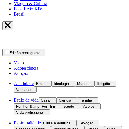
Viagem & Cultura
Papa Leão XIV
Brasil
Edição
portuguese
Vício
Adolescência
Adoção
Atualidade
Brasil
Ideologia
Mundo
Religião
Vaticano
Estilo de vida
Casal
Ciência
Família
For Her &amp; For Him
Saúde
Valores
Vida profissional
Espiritualidade
Bíblia e doutrina
Devoção