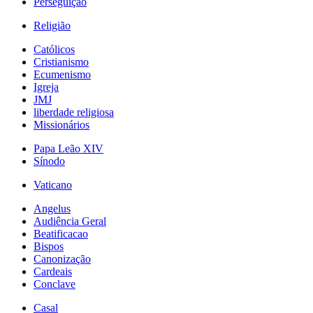
Perseguição
Religião
Católicos
Cristianismo
Ecumenismo
Igreja
JMJ
liberdade religiosa
Missionários
Papa Leão XIV
Sínodo
Vaticano
Angelus
Audiência Geral
Beatificacao
Bispos
Canonização
Cardeais
Conclave
Casal