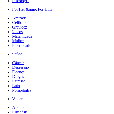
Psicologia
For Her &amp; For Him
Amizade
Celibato
Gravidez
Idosos
Maternidade
Mulher
Paternidade
Saúde
Câncer
Depressão
Doença
Drogas
Estresse
Luto
Pornografia
Valores
Aborto
Eutanásia