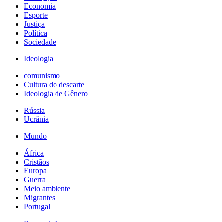
Economia
Esporte
Justiça
Política
Sociedade
Ideologia
comunismo
Cultura do descarte
Ideologia de Gênero
Rússia
Ucrânia
Mundo
África
Cristãos
Europa
Guerra
Meio ambiente
Migrantes
Portugal