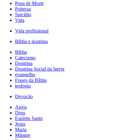
Pena de Morte
Pobreza
Suicídio
Vida
Vida profissional
Bíblia e doutrina
Bíblia
Catecismo
Doutrina
Doutrina Social da Igreja
evangelho
Frases da Bíblia
teologia
Devoção
Anjos
Deus
Espírito Santo
Jesus
Maria
Milagre