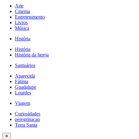
Arte
Cinema
Entretenimento
Livros
Música
História
História
História da Igreja
Santuários
Aparecida
Fátima
Guadalupe
Lourdes
Viagem
Curiosidades
peregrinacao
Terra Santa
✕