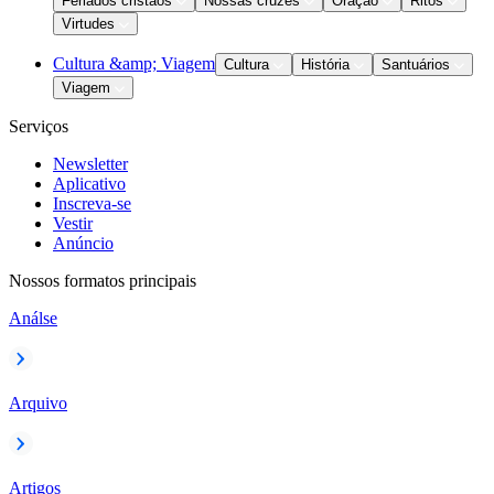
Feriados cristãos
Nossas cruzes
Oração
Ritos
Virtudes
Cultura &amp; Viagem
Cultura
História
Santuários
Viagem
Serviços
Newsletter
Aplicativo
Inscreva-se
Vestir
Anúncio
Nossos formatos principais
Análse
Arquivo
Artigos