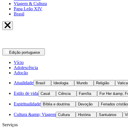
Viagem & Cultura
Papa Leão XIV
Brasil
Edição
portuguese
Vício
Adolescência
Adoção
Atualidade
Brasil
Ideologia
Mundo
Religião
Vatic
Estilo de vida
Casal
Ciência
Família
For Her &amp; F
Espiritualidade
Bíblia e doutrina
Devoção
Feriados cristão
Cultura &amp; Viagem
Cultura
História
Santuários
V
Serviços