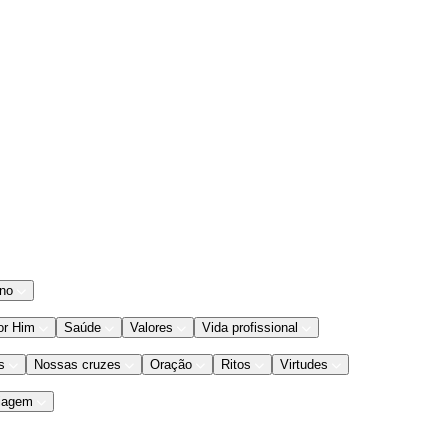
ano
or Him
Saúde
Valores
Vida profissional
s
Nossas cruzes
Oração
Ritos
Virtudes
iagem