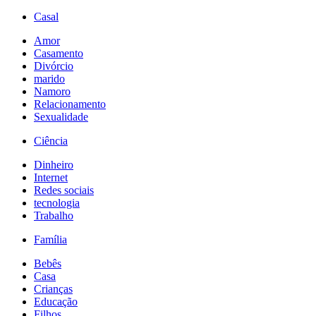
Casal
Amor
Casamento
Divórcio
marido
Namoro
Relacionamento
Sexualidade
Ciência
Dinheiro
Internet
Redes sociais
tecnologia
Trabalho
Família
Bebês
Casa
Crianças
Educação
Filhos