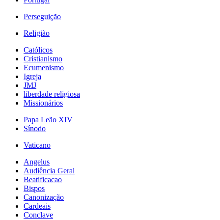
Perseguição
Religião
Católicos
Cristianismo
Ecumenismo
Igreja
JMJ
liberdade religiosa
Missionários
Papa Leão XIV
Sínodo
Vaticano
Angelus
Audiência Geral
Beatificacao
Bispos
Canonização
Cardeais
Conclave