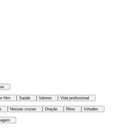
ano
or Him
Saúde
Valores
Vida profissional
s
Nossas cruzes
Oração
Ritos
Virtudes
iagem