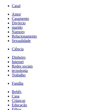
Casal
Amor
Casamento
Divórcio
marido
Namoro
Relacionamento
Sexualidade
Ciência
Dinheiro
Internet
Redes sociais
tecnologia
Trabalho
Família
Bebês
Casa
Crianças
Educação
Filhos