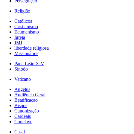
Perseguição
Religião
Católicos
Cristianismo
Ecumenismo
Igreja
JMJ
liberdade religiosa
Missionários
Papa Leão XIV
Sínodo
Vaticano
Angelus
Audiência Geral
Beatificacao
Bispos
Canonização
Cardeais
Conclave
Casal