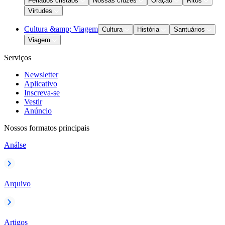
Feriados cristãos
Nossas cruzes
Oração
Ritos
Virtudes
Cultura &amp; Viagem
Cultura
História
Santuários
Viagem
Serviços
Newsletter
Aplicativo
Inscreva-se
Vestir
Anúncio
Nossos formatos principais
Análse
Arquivo
Artigos