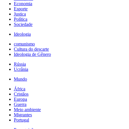
Economia
Esporte
Justiça
Política
Sociedade
Ideologia
comunismo
Cultura do descarte
Ideologia de Gênero
Rússia
Ucrânia
Mundo
África
Cristãos
Europa
Guerra
Meio ambiente
Migrantes
Portugal