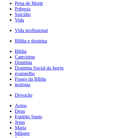
Pena de Morte
Pobreza
Suicídio
Vida
Vida profissional
Bíblia e doutrina
Bíblia
Catecismo
Doutrina
Doutrina Social da Igreja
evangelho
Frases da Bíblia
teologia
Devoção
Anjos
Deus
Espírito Santo
Jesus
Maria
Milagre