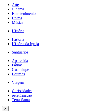
Arte
Cinema
Entretenimento
Livros
Música
História
História
História da Igreja
Santuários
Aparecida
Fátima
Guadalupe
Lourdes
Viagem
Curiosidades
peregrinacao
Terra Santa
✕