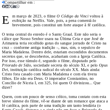
Compartilhar em
:
E
m março de 2023, o filme
O Código da Vinci
voltou à
exibição na Netflix. Vale, pois, a pena comentá-lo
brevemente, pois constitui um forte ataque à fé católica.
O tema central do enredo é o Santo Graal. Este não seria o
cálice que Nosso Senhor usara na Última Ceia e que José de
Arimateia teria recolhido gotas do sangue jorrado de Cristo na
cruz – conforme antiga tradição –, mas, sim, o sepulcro de
Maria Madalena. Dentro dele, estariam escondidos documentos
secretos que, se descobertos, acabariam com a Igreja Católica.
Por isso, esse túmulo é, segundo o filme, disputado pelo
Priorado de Sião
, sociedade secreta do século XI, e pelo
Opus
Dei
, instituição católica radical do século XX. Mais ainda:
Cristo fora casado com Maria Madalena e com ela tivera
filhos. Ele não era Deus. O imperador Constantino, no
Concílio de Niceia I, em 325, foi quem O divinizou... Que
dizer?
Quem, com um pouco de senso crítico, toma contato com esta
breve síntese do filme, vê-se diante de um romance que ataca a
fé católica, pois parte de uma tradição um tanto lendária (o
Santo Graal), distorce-a e ainda põe em foco o
Priorado de