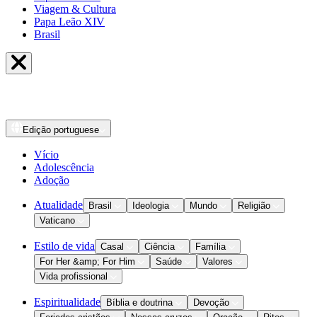
Viagem & Cultura
Papa Leão XIV
Brasil
Edição
portuguese
Vício
Adolescência
Adoção
Atualidade
Brasil
Ideologia
Mundo
Religião
Vaticano
Estilo de vida
Casal
Ciência
Família
For Her &amp; For Him
Saúde
Valores
Vida profissional
Espiritualidade
Bíblia e doutrina
Devoção