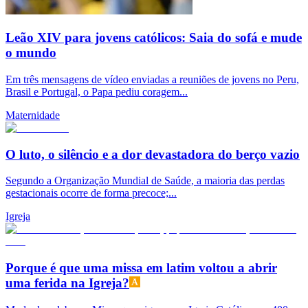
Leão XIV para jovens católicos: Saia do sofá e mude
o mundo
Em três mensagens de vídeo enviadas a reuniões de jovens no Peru,
Brasil e Portugal, o Papa pediu coragem...
Maternidade
O luto, o silêncio e a dor devastadora do berço vazio
Segundo a Organização Mundial de Saúde, a maioria das perdas
gestacionais ocorre de forma precoce;...
Igreja
Porque é que uma missa em latim voltou a abrir
uma ferida na Igreja?