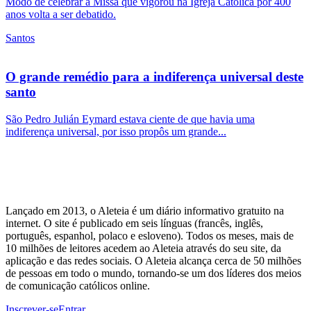
Modo de celebrar a Missa que vigorou na Igreja Católica por 400
anos volta a ser debatido.
Santos
O grande remédio para a indiferença universal deste
santo
São Pedro Julián Eymard estava ciente de que havia uma
indiferença universal, por isso propôs um grande...
Lançado em 2013, o Aleteia é um diário informativo gratuito na
internet. O site é publicado em seis línguas (francês, inglês,
português, espanhol, polaco e esloveno). Todos os meses, mais de
10 milhões de leitores acedem ao Aleteia através do seu site, da
aplicação e das redes sociais. O Aleteia alcança cerca de 50 milhões
de pessoas em todo o mundo, tornando-se um dos líderes dos meios
de comunicação católicos online.
Inscrever-se
Entrar