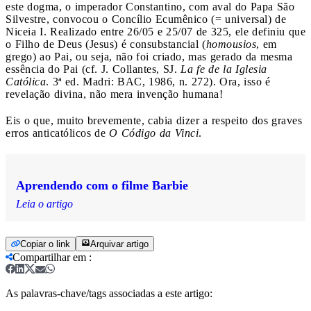
este dogma, o imperador Constantino, com aval do Papa São
Silvestre, convocou o Concílio Ecumênico (= universal) de
Niceia I. Realizado entre 26/05 e 25/07 de 325, ele definiu que
o Filho de Deus (Jesus) é consubstancial (
homousios
, em
grego) ao Pai, ou seja, não foi criado, mas gerado da mesma
essência do Pai (cf. J. Collantes, SJ.
La fe de la Iglesia
Católica
. 3ª ed. Madri: BAC, 1986, n. 272). Ora, isso é
revelação divina, não mera invenção humana!
Eis o que, muito brevemente, cabia dizer a respeito dos graves
erros anticatólicos de
O Código da Vinci
.
Aprendendo com o filme Barbie
Leia o artigo
Copiar o link
Arquivar artigo
Compartilhar em
:
As palavras-chave/tags associadas a este artigo: