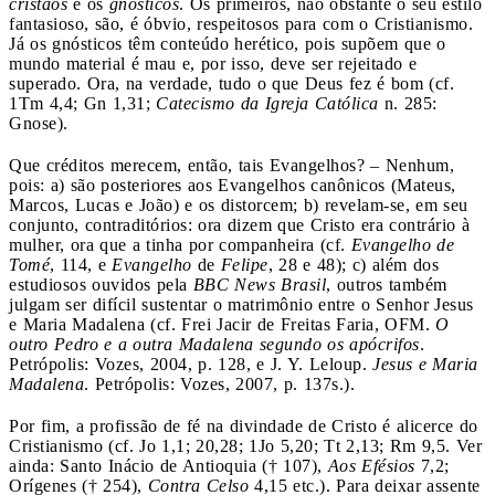
cristãos
e os
gnósticos
. Os primeiros, não obstante o seu estilo
fantasioso, são, é óbvio, respeitosos para com o Cristianismo.
Já os gnósticos têm conteúdo herético, pois supõem que o
mundo material é mau e, por isso, deve ser rejeitado e
superado. Ora, na verdade, tudo o que Deus fez é bom (cf.
1Tm 4,4; Gn 1,31;
Catecismo da Igreja Católica
n. 285:
Gnose).
Que créditos merecem, então, tais Evangelhos? – Nenhum,
pois: a) são posteriores aos Evangelhos canônicos (Mateus,
Marcos, Lucas e João) e os distorcem; b) revelam-se, em seu
conjunto, contraditórios: ora dizem que Cristo era contrário à
mulher, ora que a tinha por companheira (cf.
Evangelho de
Tomé
, 114, e
Evangelho
de
Felipe
, 28 e 48); c) além dos
estudiosos ouvidos pela
BBC News Brasil
, outros também
julgam ser difícil sustentar o matrimônio entre o Senhor Jesus
e Maria Madalena (cf. Frei Jacir de Freitas Faria, OFM.
O
outro Pedro e a outra Madalena segundo os apócrifos
.
Petrópolis: Vozes, 2004, p. 128, e J. Y. Leloup.
Jesus e Maria
Madalena
. Petrópolis: Vozes, 2007, p. 137s.).
Por fim, a profissão de fé na divindade de Cristo é alicerce do
Cristianismo (cf. Jo 1,1; 20,28; 1Jo 5,20; Tt 2,13; Rm 9,5. Ver
ainda: Santo Inácio de Antioquia († 107),
Aos Efésios
7,2;
Orígenes († 254),
Contra Celso
4,15 etc.). Para deixar assente