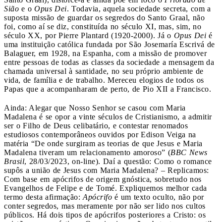
Sião
e o
Opus Dei
. Todavia, aquela sociedade secreta, com a
suposta missão de guardar os segredos do Santo Graal, não
foi, como aí se diz, constituída no século XI, mas, sim, no
século XX, por Pierre Plantard (1920-2000). Já o
Opus Dei
é
uma instituição católica fundada por São Josemaría Escrivá de
Balaguer, em 1928, na Espanha, com a missão de promover
entre pessoas de todas as classes da sociedade a mensagem da
chamada universal à santidade, no seu próprio ambiente de
vida, de família e de trabalho. Mereceu elogios de todos os
Papas que a acompanharam de perto, de Pio XII a Francisco.
Ainda: Alegar que Nosso Senhor se casou com Maria
Madalena é se opor a vinte séculos de Cristianismo, a admitir
ser o Filho de Deus celibatário, e contestar renomados
estudiosos contemporâneos ouvidos por Edison Veiga na
matéria “De onde surgiram as teorias de que Jesus e Maria
Madalena tiveram um relacionamento amoroso” (
BBC News
Brasil
, 28/03/2023, on-line). Daí a questão: Como o romance
supôs a união de Jesus com Maria Madalena? – Replicamos:
Com base em apócrifos de origem gnóstica, sobretudo nos
Evangelhos de Felipe e de Tomé. Expliquemos melhor cada
termo desta afirmação:
Apócrifo
é um texto oculto, não por
conter segredos, mas meramente por não ser lido nos cultos
públicos. Há dois tipos de apócrifos posteriores a Cristo: os