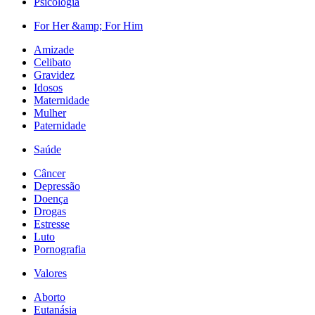
Psicologia
For Her &amp; For Him
Amizade
Celibato
Gravidez
Idosos
Maternidade
Mulher
Paternidade
Saúde
Câncer
Depressão
Doença
Drogas
Estresse
Luto
Pornografia
Valores
Aborto
Eutanásia