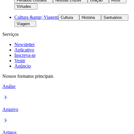
Feriados cristãos
Nossas cruzes
Oração
Ritos
Virtudes
Cultura &amp; Viagem
Cultura
História
Santuários
Viagem
Serviços
Newsletter
Aplicativo
Inscreva-se
Vestir
Anúncio
Nossos formatos principais
Análse
Arquivo
Artigos