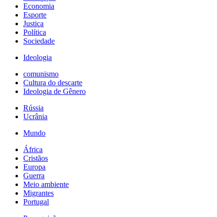
Economia
Esporte
Justiça
Política
Sociedade
Ideologia
comunismo
Cultura do descarte
Ideologia de Gênero
Rússia
Ucrânia
Mundo
África
Cristãos
Europa
Guerra
Meio ambiente
Migrantes
Portugal