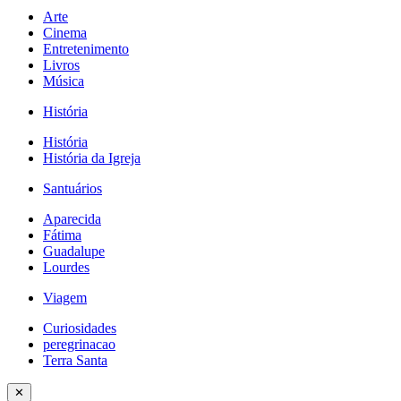
Arte
Cinema
Entretenimento
Livros
Música
História
História
História da Igreja
Santuários
Aparecida
Fátima
Guadalupe
Lourdes
Viagem
Curiosidades
peregrinacao
Terra Santa
✕