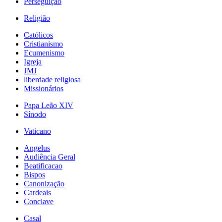
Perseguição
Religião
Católicos
Cristianismo
Ecumenismo
Igreja
JMJ
liberdade religiosa
Missionários
Papa Leão XIV
Sínodo
Vaticano
Angelus
Audiência Geral
Beatificacao
Bispos
Canonização
Cardeais
Conclave
Casal