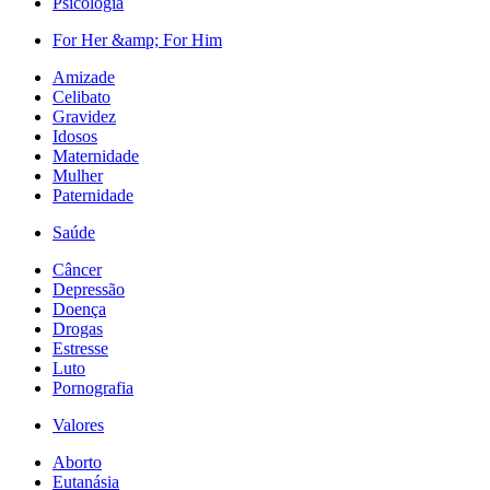
Psicologia
For Her &amp; For Him
Amizade
Celibato
Gravidez
Idosos
Maternidade
Mulher
Paternidade
Saúde
Câncer
Depressão
Doença
Drogas
Estresse
Luto
Pornografia
Valores
Aborto
Eutanásia