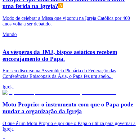
uma ferida na Igreja?
Modo de celebrar a Missa que vigorou na Igreja Católica por 400
anos volta a ser debatido.
Mundo
Às vésperas da JMJ, bispos asiáticos recebem
encorajamento do Papa.
Em seu discurso na Assembleia Plenária da Federação das
Conferências Episcopais da Ásia, o Papa fez um apelo...
Igreja
Motu Proprio: o instrumento com que o Papa pode
mudar a organização da Igreja
O que é um Motu Proprio e por que o Papa o utiliza para governar a
Igreja