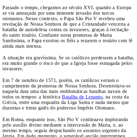
Passado o tempo, chegamos ao século XVI, quando a Europa
se via ameaçada por uma iminente invasão dos turcos
otomanos. Nesse contexto, o Papa São Pio V recebeu uma
revelação de Nossa Senhora de que a Cristandade venceria a
batalha de autodefesa contra os invasores, graças à recitação
do santo rosário. Confiante nesta promessa de Maria
Santíssima, o Papa exortou os fiéis a rezarem o rosário com fé
ainda mais intensa.
A situação era gravíssima. Se os católicos perdessem a batalha,
era muito grande o risco de que a Igreja fosse esmagada pelos
invasores.
Em 7 de outubro de 1571, porém, os católicos veriam o
cumprimento da promessa de Nossa Senhora. Desenrolava-se
naquela data uma das mais emblemáticas batalhas navais de
todos os tempos: a histórica
Batalha de Lepanto
, na costa da
Grécia, entre uma esquadra da Liga Santa e nada menos que
duzentas e trinta galés do poderoso Império Otomano.
Em Roma, enquanto isso, São Pio V continuava implorando
pelo auxílio divino mediante a intercessão de Maria, e, ao
mesmo tempo, seguia despachando os assuntos urgentes da
Igreja. Em dado momento, o venerável ancião interrompeu