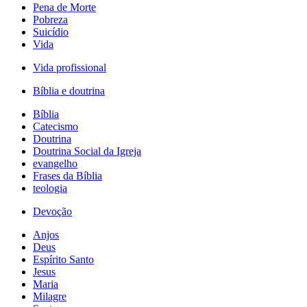
Pena de Morte
Pobreza
Suicídio
Vida
Vida profissional
Bíblia e doutrina
Bíblia
Catecismo
Doutrina
Doutrina Social da Igreja
evangelho
Frases da Bíblia
teologia
Devoção
Anjos
Deus
Espírito Santo
Jesus
Maria
Milagre