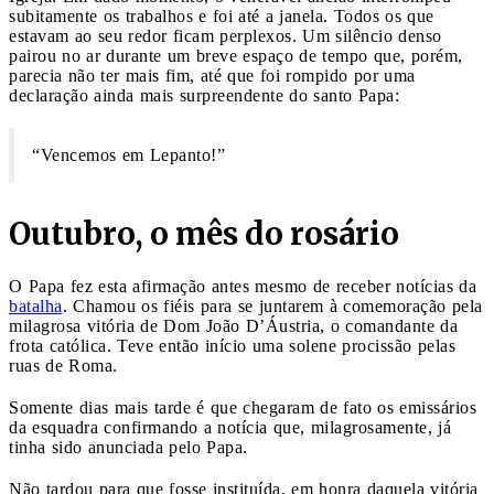
subitamente os trabalhos e foi até a janela. Todos os que
estavam ao seu redor ficam perplexos. Um silêncio denso
pairou no ar durante um breve espaço de tempo que, porém,
parecia não ter mais fim, até que foi rompido por uma
declaração ainda mais surpreendente do santo Papa:
“Vencemos em Lepanto!”
Outubro, o mês do rosário
O Papa fez esta afirmação antes mesmo de receber notícias da
batalha
. Chamou os fiéis para se juntarem à comemoração pela
milagrosa vitória de Dom João D’Áustria, o comandante da
frota católica. Teve então início uma solene procissão pelas
ruas de Roma.
Somente dias mais tarde é que chegaram de fato os emissários
da esquadra confirmando a notícia que, milagrosamente, já
tinha sido anunciada pelo Papa.
Não tardou para que fosse instituída, em honra daquela vitória