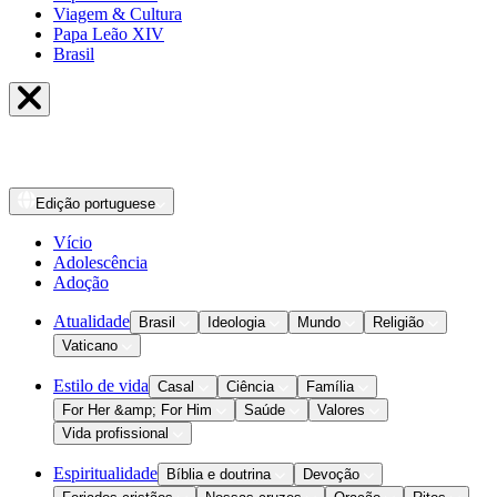
Viagem & Cultura
Papa Leão XIV
Brasil
Edição
portuguese
Vício
Adolescência
Adoção
Atualidade
Brasil
Ideologia
Mundo
Religião
Vaticano
Estilo de vida
Casal
Ciência
Família
For Her &amp; For Him
Saúde
Valores
Vida profissional
Espiritualidade
Bíblia e doutrina
Devoção