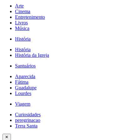
Arte
Cinema
Entretenimento
Livros
Música
História
História
História da Igreja
Santuários
Aparecida
Fátima
Guadalupe
Lourdes
Viagem
Curiosidades
peregrinacao
Terra Santa
✕