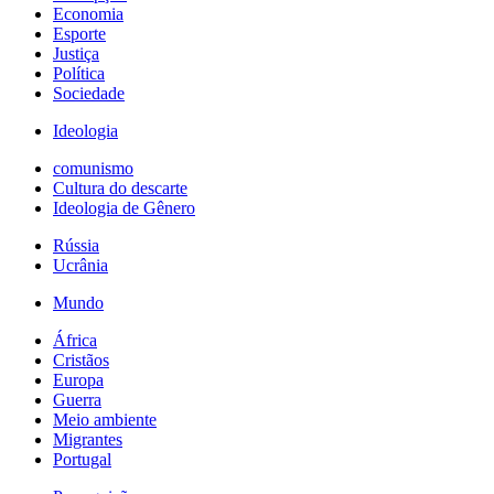
Economia
Esporte
Justiça
Política
Sociedade
Ideologia
comunismo
Cultura do descarte
Ideologia de Gênero
Rússia
Ucrânia
Mundo
África
Cristãos
Europa
Guerra
Meio ambiente
Migrantes
Portugal