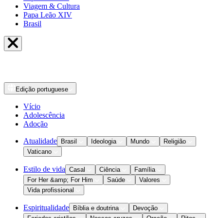
Viagem & Cultura
Papa Leão XIV
Brasil
Edição
portuguese
Vício
Adolescência
Adoção
Atualidade
Brasil
Ideologia
Mundo
Religião
Vaticano
Estilo de vida
Casal
Ciência
Família
For Her &amp; For Him
Saúde
Valores
Vida profissional
Espiritualidade
Bíblia e doutrina
Devoção