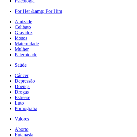
Psicologia
For Her &amp; For Him
Amizade
Celibato
Gravidez
Idosos
Maternidade
Mulher
Paternidade
Saúde
Câncer
Depressão
Doença
Drogas
Estresse
Luto
Pornografia
Valores
Aborto
Eutanásia