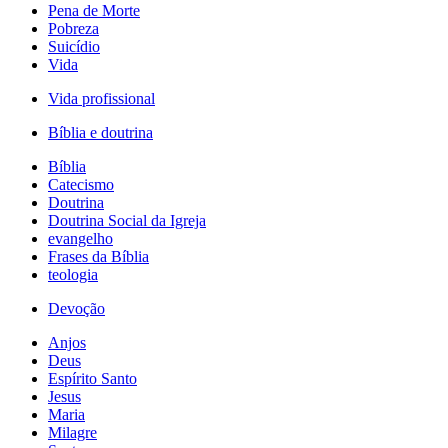
Pena de Morte
Pobreza
Suicídio
Vida
Vida profissional
Bíblia e doutrina
Bíblia
Catecismo
Doutrina
Doutrina Social da Igreja
evangelho
Frases da Bíblia
teologia
Devoção
Anjos
Deus
Espírito Santo
Jesus
Maria
Milagre