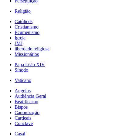
Perseguição
Religião
Católicos
Cristianismo
Ecumenismo
Igreja
JMJ
liberdade religiosa
Missionários
Papa Leão XIV
Sínodo
Vaticano
Angelus
Audiência Geral
Beatificacao
Bispos
Canonização
Cardeais
Conclave
Casal