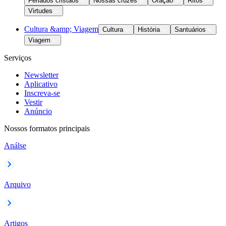
Feriados cristãos
Nossas cruzes
Oração
Ritos
Virtudes
Cultura &amp; Viagem
Cultura
História
Santuários
Viagem
Serviços
Newsletter
Aplicativo
Inscreva-se
Vestir
Anúncio
Nossos formatos principais
Análse
Arquivo
Artigos