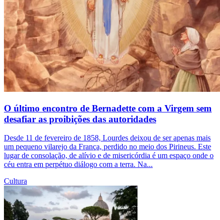
O último encontro de Bernadette com a Virgem sem
desafiar as proibições das autoridades
Desde 11 de fevereiro de 1858, Lourdes deixou de ser apenas mais
um pequeno vilarejo da França, perdido no meio dos Pirineus. Este
lugar de consolação, de alívio e de misericórdia é um espaço onde o
céu entra em perpétuo diálogo com a terra. Na...
Cultura