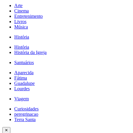
Arte
Cinema
Entretenimento
Livros
Música
História
História
História da Igreja
Santuários
Aparecida
Fátima
Guadalupe
Lourdes
Viagem
Curiosidades
peregrinacao
Terra Santa
✕