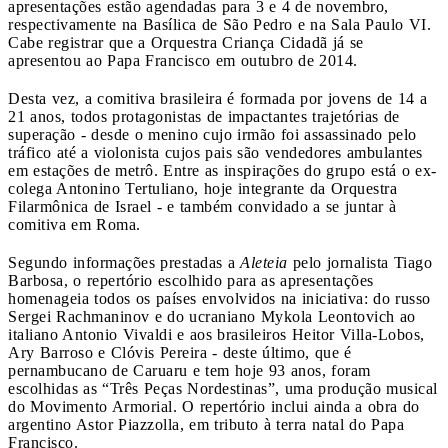
apresentações estão agendadas para 3 e 4 de novembro,
respectivamente na Basílica de São Pedro e na Sala Paulo VI.
Cabe registrar que a Orquestra Criança Cidadã já se
apresentou ao Papa Francisco em outubro de 2014.
Desta vez, a comitiva brasileira é formada por jovens de 14 a
21 anos, todos protagonistas de impactantes trajetórias de
superação - desde o menino cujo irmão foi assassinado pelo
tráfico até a violonista cujos pais são vendedores ambulantes
em estações de metrô. Entre as inspirações do grupo está o ex-
colega Antonino Tertuliano, hoje integrante da Orquestra
Filarmônica de Israel - e também convidado a se juntar à
comitiva em Roma.
Segundo informações prestadas a
Aleteia
pelo jornalista Tiago
Barbosa, o repertório escolhido para as apresentações
homenageia todos os países envolvidos na iniciativa: do russo
Sergei Rachmaninov e do ucraniano Mykola Leontovich ao
italiano Antonio Vivaldi e aos brasileiros Heitor Villa-Lobos,
Ary Barroso e Clóvis Pereira - deste último, que é
pernambucano de Caruaru e tem hoje 93 anos, foram
escolhidas as “Três Peças Nordestinas”, uma produção musical
do Movimento Armorial. O repertório inclui ainda a obra do
argentino Astor Piazzolla, em tributo à terra natal do Papa
Francisco.