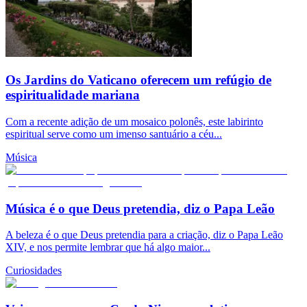
Os Jardins do Vaticano oferecem um refúgio de
espiritualidade mariana
Com a recente adição de um mosaico polonês, este labirinto
espiritual serve como um imenso santuário a céu...
Música
Música é o que Deus pretendia, diz o Papa Leão
A beleza é o que Deus pretendia para a criação, diz o Papa Leão
XIV, e nos permite lembrar que há algo maior...
Curiosidades