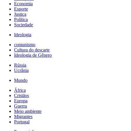
Economia
Esporte
Justiça
Política
Sociedade
Ideologia
comunismo
Cultura do descarte
Ideologia de Gênero
Rússia
Ucrânia
Mundo
África
Cristãos
Europa
Guerra
Meio ambiente
Migrantes
Portugal