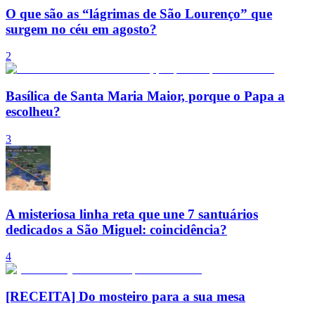
O que são as “lágrimas de São Lourenço” que
surgem no céu em agosto?
2
Basílica de Santa Maria Maior, porque o Papa a
escolheu?
3
A misteriosa linha reta que une 7 santuários
dedicados a São Miguel: coincidência?
4
[RECEITA] Do mosteiro para a sua mesa