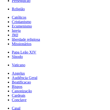
Perseguição
Religião
Católicos
Cristianismo
Ecumenismo
Igreja
JMJ
liberdade religiosa
Missionários
Papa Leão XIV
Sínodo
Vaticano
Angelus
Audiência Geral
Beatificacao
Bispos
Canonização
Cardeais
Conclave
Casal