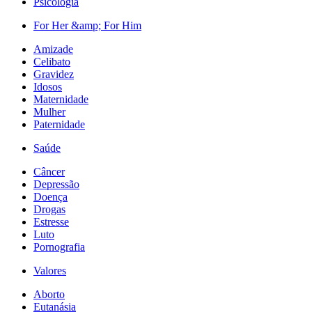
Psicologia
For Her &amp; For Him
Amizade
Celibato
Gravidez
Idosos
Maternidade
Mulher
Paternidade
Saúde
Câncer
Depressão
Doença
Drogas
Estresse
Luto
Pornografia
Valores
Aborto
Eutanásia