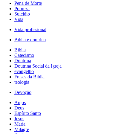
Pena de Morte
Pobreza
Suicídio
Vida
Vida profissional
Bíblia e doutrina
Bíblia
Catecismo
Doutrina
Doutrina Social da Igreja
evangelho
Frases da Bíblia
teologia
Devoção
Anjos
Deus
Espírito Santo
Jesus
Maria
Milagre