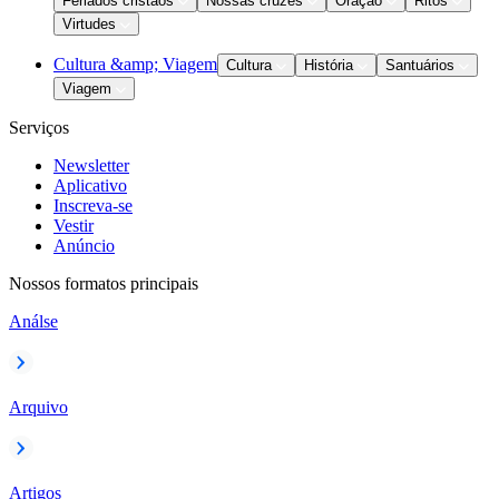
Feriados cristãos
Nossas cruzes
Oração
Ritos
Virtudes
Cultura &amp; Viagem
Cultura
História
Santuários
Viagem
Serviços
Newsletter
Aplicativo
Inscreva-se
Vestir
Anúncio
Nossos formatos principais
Análse
Arquivo
Artigos