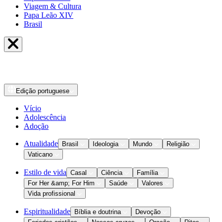
Viagem & Cultura
Papa Leão XIV
Brasil
Edição
portuguese
Vício
Adolescência
Adoção
Atualidade
Brasil
Ideologia
Mundo
Religião
Vaticano
Estilo de vida
Casal
Ciência
Família
For Her &amp; For Him
Saúde
Valores
Vida profissional
Espiritualidade
Bíblia e doutrina
Devoção