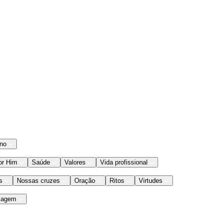
ano
or Him
Saúde
Valores
Vida profissional
s
Nossas cruzes
Oração
Ritos
Virtudes
iagem