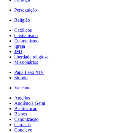
Perseguição
Religião
Católicos
Cristianismo
Ecumenismo
Igreja
JMJ
liberdade religiosa
Missionários
Papa Leão XIV
Sínodo
Vaticano
Angelus
Audiência Geral
Beatificacao
Bispos
Canonização
Cardeais
Conclave