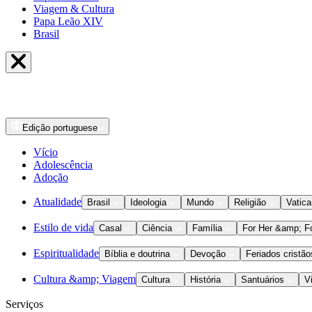
Viagem & Cultura
Papa Leão XIV
Brasil
Edição
portuguese
Vício
Adolescência
Adoção
Atualidade
Brasil
Ideologia
Mundo
Religião
Vatic
Estilo de vida
Casal
Ciência
Família
For Her &amp; F
Espiritualidade
Bíblia e doutrina
Devoção
Feriados cristão
Cultura &amp; Viagem
Cultura
História
Santuários
V
Serviços