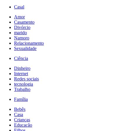
Casal
Amor
Casamento
Divórcio
marido
Namoro
Relacionamento
Sexualidade
Ciência
Dinheiro
Internet
Redes sociais
tecnologia
Trabalho
Família
Bebês
Casa
Crianças
Educação
Filhos