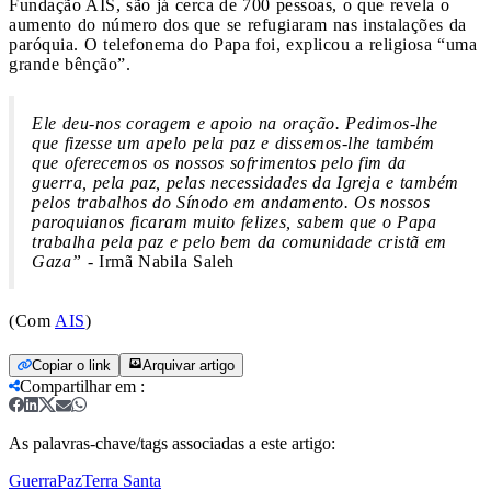
Fundação AIS, são já cerca de 700 pessoas, o que revela o
aumento do número dos que se refugiaram nas instalações da
paróquia. O telefonema do Papa foi, explicou a religiosa “uma
grande bênção”.
Ele deu-nos coragem e apoio na oração. Pedimos-lhe
que fizesse um apelo pela paz e dissemos-lhe também
que oferecemos os nossos sofrimentos pelo fim da
guerra, pela paz, pelas necessidades da Igreja e também
pelos trabalhos do Sínodo em andamento. Os nossos
paroquianos ficaram muito felizes, sabem que o Papa
trabalha pela paz e pelo bem da comunidade cristã em
Gaza”
- Irmã Nabila Saleh
(Com
AIS
)
Copiar o link
Arquivar artigo
Compartilhar em
:
As palavras-chave/tags associadas a este artigo:
Guerra
Paz
Terra Santa