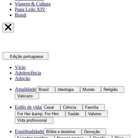
Viagem & Cultura
Papa Leão XIV
Brasil
Edição
portuguese
Vício
Adolescência
Adoção
Atualidade
Brasil
Ideologia
Mundo
Religião
Vaticano
Estilo de vida
Casal
Ciência
Família
For Her &amp; For Him
Saúde
Valores
Vida profissional
Espiritualidade
Bíblia e doutrina
Devoção