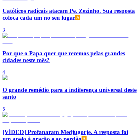
Católicos radicais atacam Pe. Zezinho. Sua resposta
coloca cada um no seu lugar
3
Por que o Papa quer que rezemos pelas grandes
cidades neste mês?
4
O grande remédio para a indiferença universal deste
santo
5
[VÍDEO] Profanaram Medjugorje. A resposta foi
um apelo à oração e ao perdão