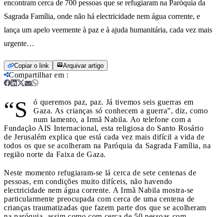
encontram cerca de 700 pessoas que se refugiaram na Paróquia da
Sagrada Família, onde não há electricidade nem água corrente, e
lança um apelo veemente à paz e à ajuda humanitária, cada vez mais
urgente…
Copiar o link
Arquivar artigo
Compartilhar em
:
“S
ó queremos paz, paz. Já tivemos seis guerras em
Gaza. As crianças só conhecem a guerra”, diz, como
num lamento, a Irmã Nabila. Ao telefone com a
Fundação AIS Internacional, esta religiosa do Santo Rosário
de Jerusalém explica que está cada vez mais difícil a vida de
todos os que se acolheram na Paróquia da Sagrada Família, na
região norte da Faixa de Gaza.
Neste momento refugiaram-se lá cerca de sete centenas de
pessoas, em condições muito difíceis, não havendo
electricidade nem água corrente. A Irmã Nabila mostra-se
particularmente preocupada com cerca de uma centena de
crianças traumatizadas que fazem parte dos que se acolheram
na paróquia, assim como com cerca de 50 pessoas com