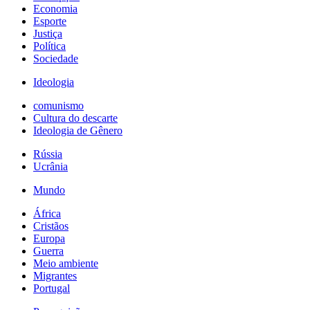
Economia
Esporte
Justiça
Política
Sociedade
Ideologia
comunismo
Cultura do descarte
Ideologia de Gênero
Rússia
Ucrânia
Mundo
África
Cristãos
Europa
Guerra
Meio ambiente
Migrantes
Portugal