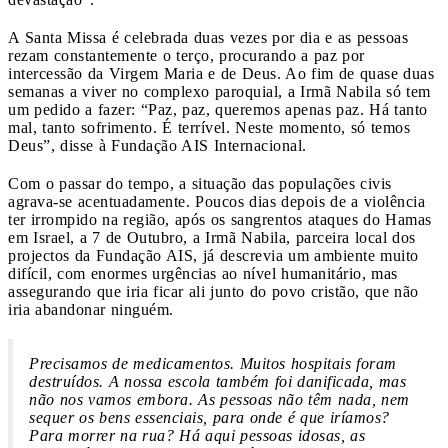
A Santa Missa é celebrada duas vezes por dia e as pessoas
rezam constantemente o terço, procurando a paz por
intercessão da Virgem Maria e de Deus. Ao fim de quase duas
semanas a viver no complexo paroquial, a Irmã Nabila só tem
um pedido a fazer: “Paz, paz, queremos apenas paz. Há tanto
mal, tanto sofrimento. É terrível. Neste momento, só temos
Deus”, disse à Fundação AIS Internacional.
Com o passar do tempo, a situação das populações civis
agrava-se acentuadamente. Poucos dias depois de a violência
ter irrompido na região, após os sangrentos ataques do Hamas
em Israel, a 7 de Outubro, a Irmã Nabila, parceira local dos
projectos da Fundação AIS, já descrevia um ambiente muito
difícil, com enormes urgências ao nível humanitário, mas
assegurando que iria ficar ali junto do povo cristão, que não
iria abandonar ninguém.
Precisamos de medicamentos. Muitos hospitais foram
destruídos. A nossa escola também foi danificada, mas
não nos vamos embora. As pessoas não têm nada, nem
sequer os bens essenciais, para onde é que iríamos?
Para morrer na rua? Há aqui pessoas idosas, as