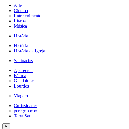
Arte
Cinema
Entretenimento
Livros
Música
História
História
História da Igreja
Santuários
Aparecida
Fátima
Guadalupe
Lourdes
Viagem
Curiosidades
peregrinacao
Terra Santa
✕