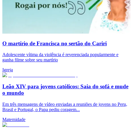
O martírio de Francisca no sertão do Cariri
Adolescente vítima da violência é reverenciada popularmente e
ganha filme sobre seu martírio
Igreja
Leão XIV para jovens católicos: Saia do sofá e mude
o mundo
Em três mensagens de vídeo enviadas a reuniões de jovens no Peru,
Brasil e Portugal, o Papa pediu coragem...
Maternidade