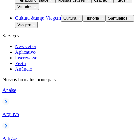
Feriados cristãos
Nossas cruzes
Oração
Ritos
Virtudes
Cultura &amp; Viagem
Cultura
História
Santuários
Viagem
Serviços
Newsletter
Aplicativo
Inscreva-se
Vestir
Anúncio
Nossos formatos principais
Análse
Arquivo
Artigos