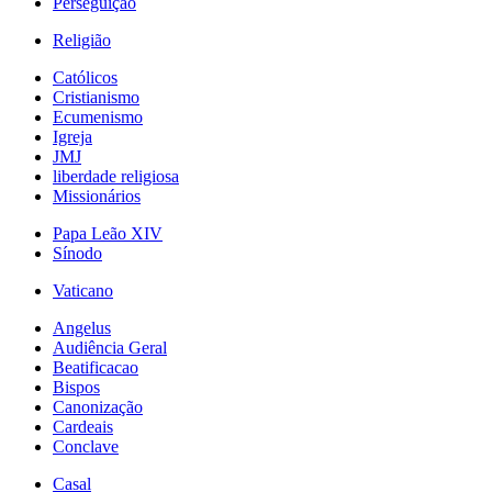
Perseguição
Religião
Católicos
Cristianismo
Ecumenismo
Igreja
JMJ
liberdade religiosa
Missionários
Papa Leão XIV
Sínodo
Vaticano
Angelus
Audiência Geral
Beatificacao
Bispos
Canonização
Cardeais
Conclave
Casal