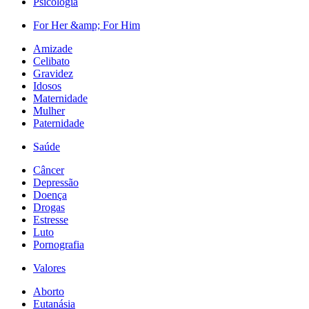
Psicologia
For Her &amp; For Him
Amizade
Celibato
Gravidez
Idosos
Maternidade
Mulher
Paternidade
Saúde
Câncer
Depressão
Doença
Drogas
Estresse
Luto
Pornografia
Valores
Aborto
Eutanásia