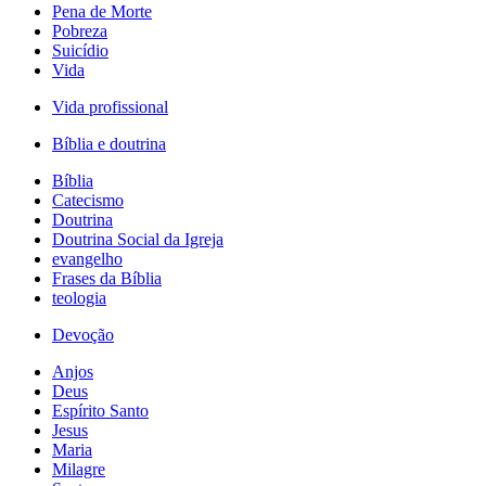
Pena de Morte
Pobreza
Suicídio
Vida
Vida profissional
Bíblia e doutrina
Bíblia
Catecismo
Doutrina
Doutrina Social da Igreja
evangelho
Frases da Bíblia
teologia
Devoção
Anjos
Deus
Espírito Santo
Jesus
Maria
Milagre