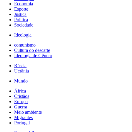
Economia
Esporte
Justiça
Política
Sociedade
Ideologia
comunismo
Cultura do descarte
Ideologia de Gênero
Rússia
Ucrânia
Mundo
África
Cristãos
Europa
Guerra
Meio ambiente
Migrantes
Portugal