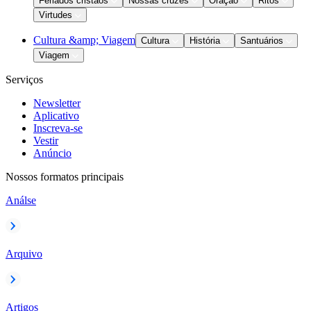
Feriados cristãos
Nossas cruzes
Oração
Ritos
Virtudes
Cultura &amp; Viagem
Cultura
História
Santuários
Viagem
Serviços
Newsletter
Aplicativo
Inscreva-se
Vestir
Anúncio
Nossos formatos principais
Análse
Arquivo
Artigos