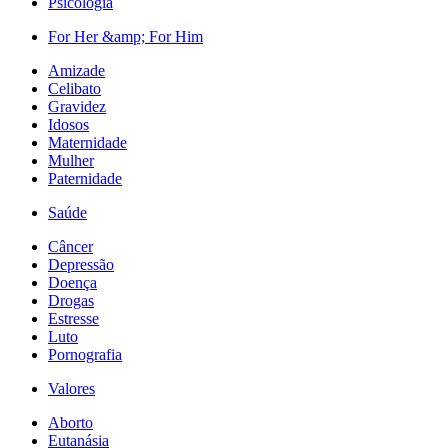
Psicologia
For Her &amp; For Him
Amizade
Celibato
Gravidez
Idosos
Maternidade
Mulher
Paternidade
Saúde
Câncer
Depressão
Doença
Drogas
Estresse
Luto
Pornografia
Valores
Aborto
Eutanásia