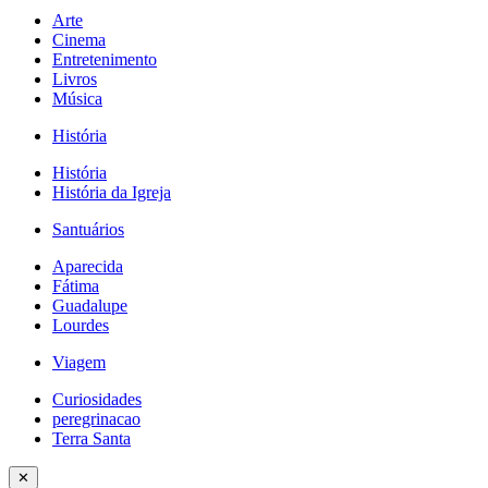
Arte
Cinema
Entretenimento
Livros
Música
História
História
História da Igreja
Santuários
Aparecida
Fátima
Guadalupe
Lourdes
Viagem
Curiosidades
peregrinacao
Terra Santa
✕