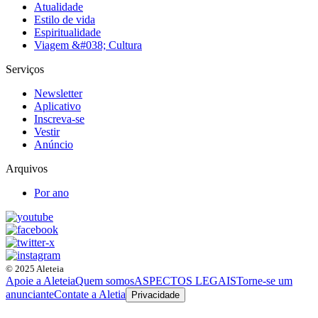
Atualidade
Estilo de vida
Espiritualidade
Viagem &#038; Cultura
Serviços
Newsletter
Aplicativo
Inscreva-se
Vestir
Anúncio
Arquivos
Por ano
© 2025 Aleteia
Apoie a Aleteia
Quem somos
ASPECTOS LEGAIS
Torne-se um
anunciante
Contate a Aletia
Privacidade