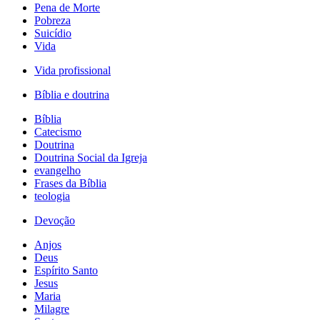
Pena de Morte
Pobreza
Suicídio
Vida
Vida profissional
Bíblia e doutrina
Bíblia
Catecismo
Doutrina
Doutrina Social da Igreja
evangelho
Frases da Bíblia
teologia
Devoção
Anjos
Deus
Espírito Santo
Jesus
Maria
Milagre