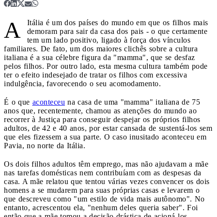
A
Itália é um dos países do mundo em que os filhos mais
demoram para sair da casa dos pais - o que certamente
tem um lado positivo, ligado à força dos vínculos
familiares. De fato, um dos maiores clichês sobre a cultura
italiana é a sua célebre figura da "mamma", que se desfaz
pelos filhos. Por outro lado, esta mesma cultura também pode
ter o efeito indesejado de tratar os filhos com excessiva
indulgência, favorecendo o seu acomodamento.
É o que
aconteceu
na casa de uma "mamma" italiana de 75
anos que, recentemente, chamou as atenções do mundo ao
recorrer à Justiça para conseguir despejar os próprios filhos
adultos, de 42 e 40 anos, por estar cansada de sustentá-los sem
que eles fizessem a sua parte. O caso inusitado aconteceu em
Pavia, no norte da Itália.
Os dois filhos adultos têm emprego, mas não ajudavam a mãe
nas tarefas domésticas nem contribuíam com as despesas da
casa. A mãe relatou que tentou várias vezes convencer os dois
homens a se mudarem para suas próprias casas e levarem o
que descreveu como "um estilo de vida mais autônomo". No
entanto, acrescentou ela, "nenhum deles queria saber". Foi
então que a mãe tomou a decisão drástica de acioná-los