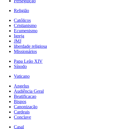
Perseguição
Religião
Católicos
Cristianismo
Ecumenismo
Igreja
JMJ
liberdade religiosa
Missionários
Papa Leão XIV
Sínodo
Vaticano
Angelus
Audiência Geral
Beatificacao
Bispos
Canonização
Cardeais
Conclave
Casal