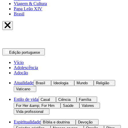
Viagem & Cultura
Papa Leão XIV
Brasil
Edição
portuguese
Vício
Adolescência
Adoção
Atualidade
Brasil
Ideologia
Mundo
Religião
Vaticano
Estilo de vida
Casal
Ciência
Família
For Her &amp; For Him
Saúde
Valores
Vida profissional
Espiritualidade
Bíblia e doutrina
Devoção