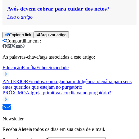
Avós devem cobrar para cuidar dos netos?
Leia o artigo
Copiar o link
Arquivar artigo
Compartilhar em
:
As palavras-chave/tags associadas a este artigo:
Educação
Família
Filhos
Sociedade
ANTERIOR
Finados: como ganhar indulgência plenária para seus
entes queridos que estejam no purgatório
PRÓXIMO
A Igreja primitiva acreditava no purgatório?
Newsletter
Receba Aleteia todos os dias em sua caixa de e-mail.