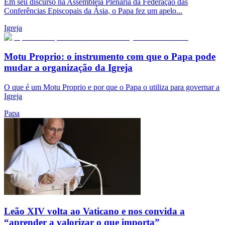
Em seu discurso na Assembleia Plenária da Federação das
Conferências Episcopais da Ásia, o Papa fez um apelo...
Igreja
Motu Proprio: o instrumento com que o Papa pode
mudar a organização da Igreja
O que é um Motu Proprio e por que o Papa o utiliza para governar a
Igreja
Papa
Leão XIV volta ao Vaticano e nos convida a
“aprender a valorizar o que importa”