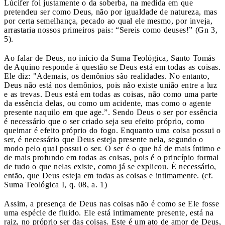
Lúcifer foi justamente o da soberba, na medida em que
pretendeu ser como Deus, não por igualdade de natureza, mas
por certa semelhança, pecado ao qual ele mesmo, por inveja,
arrastaria nossos primeiros pais: “Sereis como deuses!” (Gn 3,
5).
Ao falar de Deus, no início da Suma Teológica, Santo Tomás
de Aquino responde à questão se Deus está em todas as coisas.
Ele diz: "Ademais, os demônios são realidades. No entanto,
Deus não está nos demônios, pois não existe união entre a luz
e as trevas. Deus está em todas as coisas, não como uma parte
da essência delas, ou como um acidente, mas como o agente
presente naquilo em que age.”. Sendo Deus o ser por essência
é necessário que o ser criado seja seu efeito próprio, como
queimar é efeito próprio do fogo. Enquanto uma coisa possui o
ser, é necessário que Deus esteja presente nela, segundo o
modo pelo qual possui o ser. O ser é o que há de mais íntimo e
de mais profundo em todas as coisas, pois é o princípio formal
de tudo o que nelas existe, como já se explicou. É necessário,
então, que Deus esteja em todas as coisas e intimamente. (cf.
Suma Teológica I, q. 08, a. 1)
Assim, a presença de Deus nas coisas não é como se Ele fosse
uma espécie de fluido. Ele está intimamente presente, está na
raiz, no próprio ser das coisas. Este é um ato de amor de Deus,