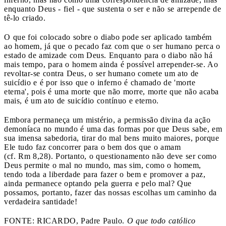
enquanto Deus - fiel - que sustenta o ser e não se arrepende de
tê-lo criado.
O que foi colocado sobre o diabo pode ser aplicado também
ao homem, já que o pecado faz com que o ser humano perca o
estado de amizade com Deus. Enquanto para o diabo não há
mais tempo, para o homem ainda é possível arrepender-se. Ao
revoltar-se contra Deus, o ser humano comete um ato de
suicídio e é por isso que o inferno é chamado de 'morte
eterna', pois é uma morte que não morre, morte que não acaba
mais, é um ato de suicídio contínuo e eterno.
Embora permaneça um mistério, a permissão divina da ação
demoníaca no mundo é uma das formas por que Deus sabe, em
sua imensa sabedoria, tirar do mal bens muito maiores, porque
Ele tudo faz concorrer para o bem dos que o amam
(cf. Rm 8,28). Portanto, o questionamento não deve ser como
Deus permite o mal no mundo, mas sim, como o homem,
tendo toda a liberdade para fazer o bem e promover a paz,
ainda permanece optando pela guerra e pelo mal? Que
possamos, portanto, fazer das nossas escolhas um caminho da
verdadeira santidade!
FONTE: RICARDO, Padre Paulo.
O que todo católico