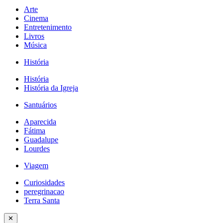
Arte
Cinema
Entretenimento
Livros
Música
História
História
História da Igreja
Santuários
Aparecida
Fátima
Guadalupe
Lourdes
Viagem
Curiosidades
peregrinacao
Terra Santa
✕