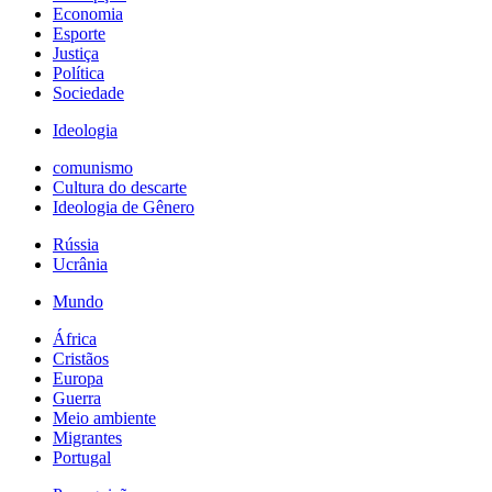
Economia
Esporte
Justiça
Política
Sociedade
Ideologia
comunismo
Cultura do descarte
Ideologia de Gênero
Rússia
Ucrânia
Mundo
África
Cristãos
Europa
Guerra
Meio ambiente
Migrantes
Portugal