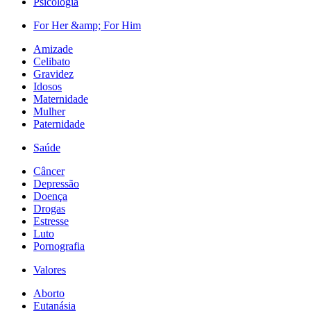
Psicologia
For Her &amp; For Him
Amizade
Celibato
Gravidez
Idosos
Maternidade
Mulher
Paternidade
Saúde
Câncer
Depressão
Doença
Drogas
Estresse
Luto
Pornografia
Valores
Aborto
Eutanásia