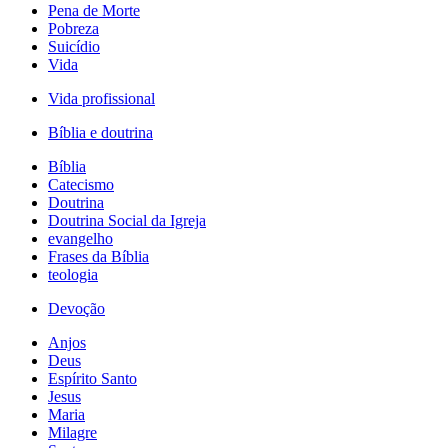
Pena de Morte
Pobreza
Suicídio
Vida
Vida profissional
Bíblia e doutrina
Bíblia
Catecismo
Doutrina
Doutrina Social da Igreja
evangelho
Frases da Bíblia
teologia
Devoção
Anjos
Deus
Espírito Santo
Jesus
Maria
Milagre