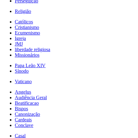
Perseguição
Religião
Católicos
Cristianismo
Ecumenismo
Igreja
JMJ
liberdade religiosa
Missionários
Papa Leão XIV
Sínodo
Vaticano
Angelus
Audiência Geral
Beatificacao
Bispos
Canonização
Cardeais
Conclave
Casal