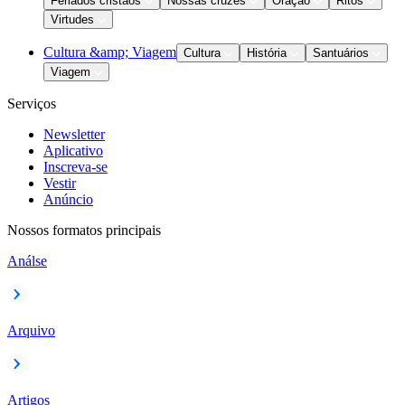
Feriados cristãos
Nossas cruzes
Oração
Ritos
Virtudes
Cultura &amp; Viagem
Cultura
História
Santuários
Viagem
Serviços
Newsletter
Aplicativo
Inscreva-se
Vestir
Anúncio
Nossos formatos principais
Análse
Arquivo
Artigos