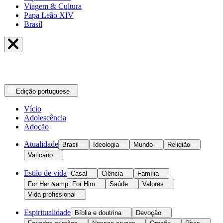
Viagem & Cultura
Papa Leão XIV
Brasil
Edição
portuguese
Vício
Adolescência
Adoção
Atualidade
Brasil
Ideologia
Mundo
Religião
Vaticano
Estilo de vida
Casal
Ciência
Família
For Her &amp; For Him
Saúde
Valores
Vida profissional
Espiritualidade
Bíblia e doutrina
Devoção