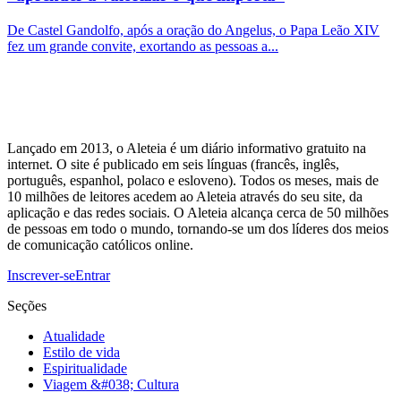
De Castel Gandolfo, após a oração do Angelus, o Papa Leão XIV
fez um grande convite, exortando as pessoas a...
Lançado em 2013, o Aleteia é um diário informativo gratuito na
internet. O site é publicado em seis línguas (francês, inglês,
português, espanhol, polaco e esloveno). Todos os meses, mais de
10 milhões de leitores acedem ao Aleteia através do seu site, da
aplicação e das redes sociais. O Aleteia alcança cerca de 50 milhões
de pessoas em todo o mundo, tornando-se um dos líderes dos meios
de comunicação católicos online.
Inscrever-se
Entrar
Seções
Atualidade
Estilo de vida
Espiritualidade
Viagem &#038; Cultura