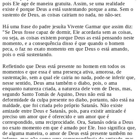
pois Ele age de maneira gratuita. Assim, se uma realidade
existe é porque Deus a está sustentando porque a ama. Sem o
sustento de Deus, as coisas cairiam no nada, no não-ser.
Há uma frase do padre jesuíta Vivente Garmar que assim diz:
"Se Deus fosse capaz de dormir, Ele acordaria sem as coisas,
ou seja, as coisas existem porque Deus as está pensando neste
momento, e a consequência disso é que quando o homem
peca, o faz no exato momento em que Deus o está amando,
pois o está sustentando.
Refletindo que Deus está presente no homem em todos os
momentos e que essa é uma presença ativa, amorosa, de
sustentação, sem a qual ele cairia no nada, pode-se inferir que,
nesse sentido, Deus ama também o diabo, pois, o ama
enquanto natureza criada, a natureza dele vem de Deus, mas,
segundo Santo Tomás de Aquino, Deus não está na
deformidade da culpa presente no diabo, portanto, não está na
maldade, que foi criada pelo próprio Satanás. Não existe
amizade entre Deus e Satanás, pois, para existir amizade é
preciso um amor que é oferecido e um amor que é
correspondido, uma reciprocidade. Ora, Satanás odeia a Deus
no exato momento em que é amado por Ele. Isso significa que,
de alguma maneira, o amor de Deus está presente também no
inferno, mas não como uma correspondência de amizade, mas