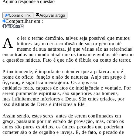
Aquino responde à questão
Copiar o link
Arquivar artigo
Compartilhar em
:
A
o ler o termo demônio, talvez seja possível que muitos
leitores façam certa confusão de sua origem ou até
mesmo da sua natureza, já que várias são as referências
encontradas no mundo atual que os tornam envoltos até mesmo
a questões míticas. Fato é que não é fábula ou conto de terror.
Primeiramente, é importante entender que a palavra anjo é
nome de ofício, função e não de natureza. Anjo em grego é
ἄγγελος, e significa mensageiro. Os anjos são
entidades reais, capazes de atos de inteligência e vontade. Por
serem puramente espirituais, são superiores aos homens,
mas infinitamente inferiores a Deus. São entes criados, por
isso distintos de Deus e inferiores a Ele.
Assim sendo, estes seres, antes de serem confirmados em
graça, passaram por um estado de provação, mas, como os
anjos são puros espíritos, os únicos pecados que poderiam
cometer são o de orgulho e inveja. E, de fato, o pecado de