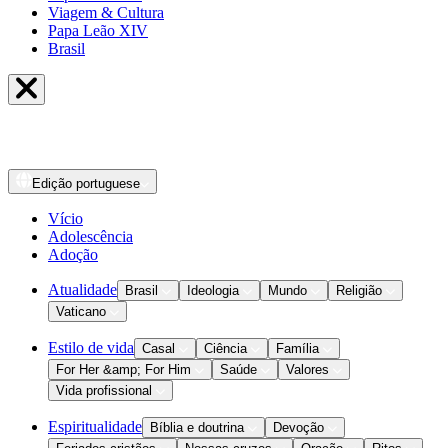
Viagem & Cultura
Papa Leão XIV
Brasil
Edição
portuguese
Vício
Adolescência
Adoção
Atualidade
Brasil
Ideologia
Mundo
Religião
Vaticano
Estilo de vida
Casal
Ciência
Família
For Her &amp; For Him
Saúde
Valores
Vida profissional
Espiritualidade
Bíblia e doutrina
Devoção