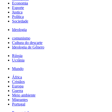
Economia
Esporte
Justiça
Política
Sociedade
Ideologia
comunismo
Cultura do descarte
Ideologia de Gênero
Rússia
Ucrânia
Mundo
África
Cristãos
Europa
Guerra
Meio ambiente
Migrantes
Portugal