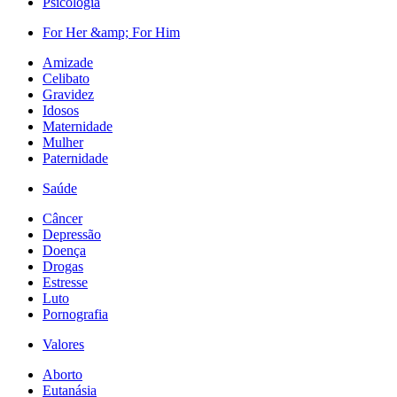
Psicologia
For Her &amp; For Him
Amizade
Celibato
Gravidez
Idosos
Maternidade
Mulher
Paternidade
Saúde
Câncer
Depressão
Doença
Drogas
Estresse
Luto
Pornografia
Valores
Aborto
Eutanásia