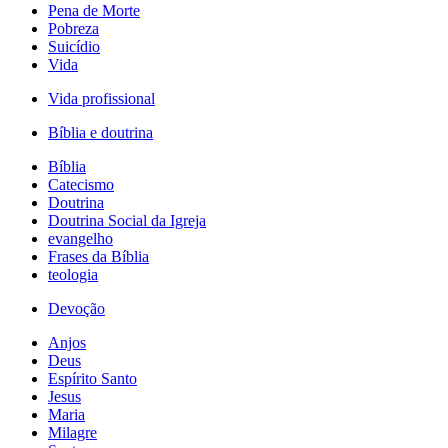
Pena de Morte
Pobreza
Suicídio
Vida
Vida profissional
Bíblia e doutrina
Bíblia
Catecismo
Doutrina
Doutrina Social da Igreja
evangelho
Frases da Bíblia
teologia
Devoção
Anjos
Deus
Espírito Santo
Jesus
Maria
Milagre