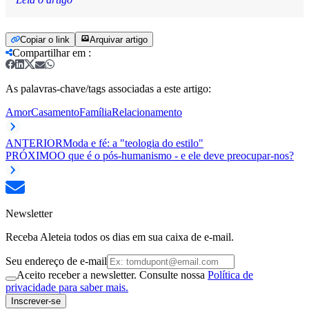
Copiar o link
Arquivar artigo
Compartilhar em
:
As palavras-chave/tags associadas a este artigo:
Amor
Casamento
Família
Relacionamento
ANTERIOR
Moda e fé: a "teologia do estilo"
PRÓXIMO
O que é o pós-humanismo - e ele deve preocupar-nos?
Newsletter
Receba Aleteia todos os dias em sua caixa de e-mail.
Seu endereço de e-mail
Aceito receber a newsletter. Consulte nossa
Política de
privacidade para saber mais.
Inscrever-se