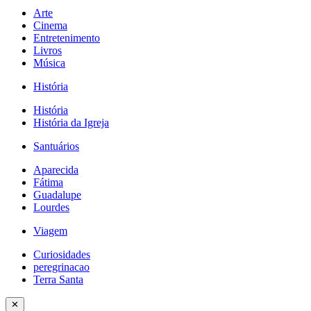
Arte
Cinema
Entretenimento
Livros
Música
História
História
História da Igreja
Santuários
Aparecida
Fátima
Guadalupe
Lourdes
Viagem
Curiosidades
peregrinacao
Terra Santa
✕