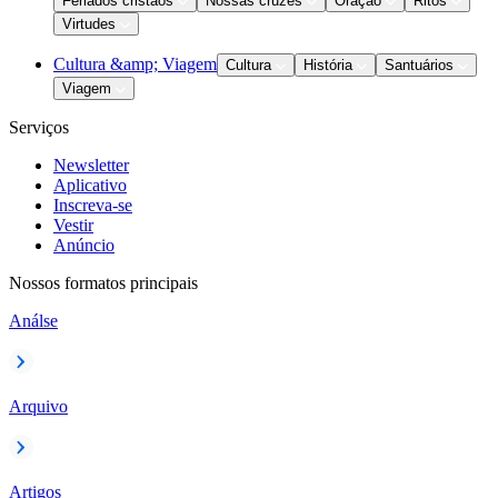
Feriados cristãos
Nossas cruzes
Oração
Ritos
Virtudes
Cultura &amp; Viagem
Cultura
História
Santuários
Viagem
Serviços
Newsletter
Aplicativo
Inscreva-se
Vestir
Anúncio
Nossos formatos principais
Análse
Arquivo
Artigos