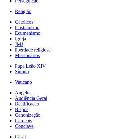
Perseguição
Religião
Católicos
Cristianismo
Ecumenismo
Igreja
JMJ
liberdade religiosa
Missionários
Papa Leão XIV
Sínodo
Vaticano
Angelus
Audiência Geral
Beatificacao
Bispos
Canonização
Cardeais
Conclave
Casal