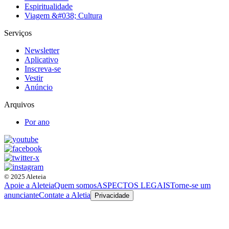
Espiritualidade
Viagem &#038; Cultura
Serviços
Newsletter
Aplicativo
Inscreva-se
Vestir
Anúncio
Arquivos
Por ano
© 2025 Aleteia
Apoie a Aleteia
Quem somos
ASPECTOS LEGAIS
Torne-se um
anunciante
Contate a Aletia
Privacidade