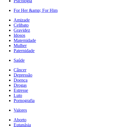
Psicologia
For Her &amp; For Him
Amizade
Celibato
Gravidez
Idosos
Maternidade
Mulher
Paternidade
Saúde
Câncer
Depressão
Doença
Drogas
Estresse
Luto
Pornografia
Valores
Aborto
Eutanásia