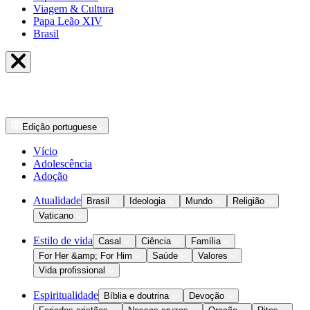
Viagem & Cultura
Papa Leão XIV
Brasil
Edição
portuguese
Vício
Adolescência
Adoção
Atualidade
Brasil
Ideologia
Mundo
Religião
Vaticano
Estilo de vida
Casal
Ciência
Família
For Her &amp; For Him
Saúde
Valores
Vida profissional
Espiritualidade
Bíblia e doutrina
Devoção