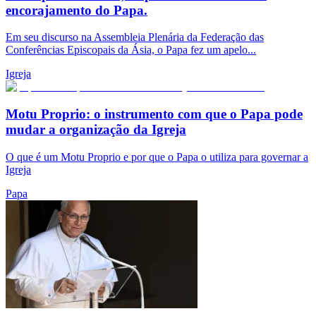
encorajamento do Papa.
Em seu discurso na Assembleia Plenária da Federação das
Conferências Episcopais da Ásia, o Papa fez um apelo...
Igreja
Motu Proprio: o instrumento com que o Papa pode
mudar a organização da Igreja
O que é um Motu Proprio e por que o Papa o utiliza para governar a
Igreja
Papa