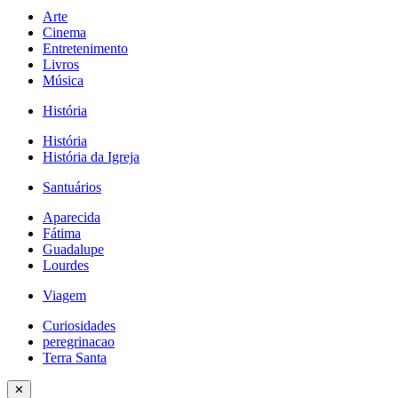
Arte
Cinema
Entretenimento
Livros
Música
História
História
História da Igreja
Santuários
Aparecida
Fátima
Guadalupe
Lourdes
Viagem
Curiosidades
peregrinacao
Terra Santa
✕