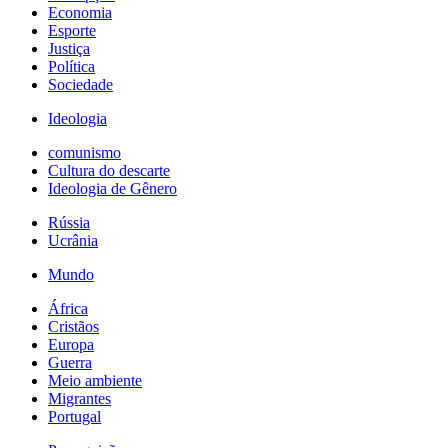
Economia
Esporte
Justiça
Política
Sociedade
Ideologia
comunismo
Cultura do descarte
Ideologia de Gênero
Rússia
Ucrânia
Mundo
África
Cristãos
Europa
Guerra
Meio ambiente
Migrantes
Portugal