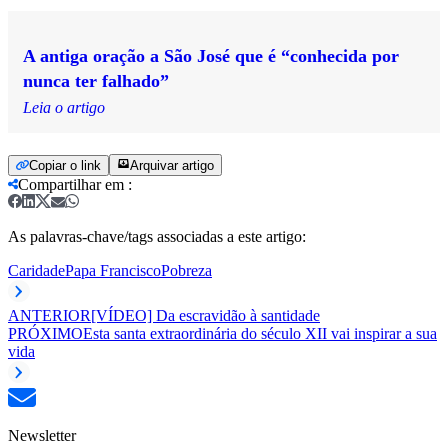
A antiga oração a São José que é “conhecida por
nunca ter falhado”
Leia o artigo
Copiar o link
Arquivar artigo
Compartilhar em
:
As palavras-chave/tags associadas a este artigo:
Caridade
Papa Francisco
Pobreza
ANTERIOR
[VÍDEO] Da escravidão à santidade
PRÓXIMO
Esta santa extraordinária do século XII vai inspirar a sua
vida
Newsletter