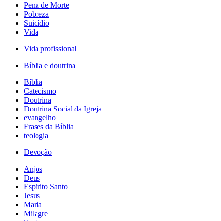
Pena de Morte
Pobreza
Suicídio
Vida
Vida profissional
Bíblia e doutrina
Bíblia
Catecismo
Doutrina
Doutrina Social da Igreja
evangelho
Frases da Bíblia
teologia
Devoção
Anjos
Deus
Espírito Santo
Jesus
Maria
Milagre