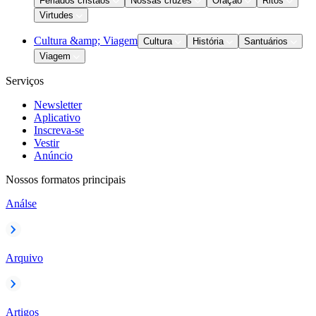
Feriados cristãos
Nossas cruzes
Oração
Ritos
Virtudes
Cultura &amp; Viagem
Cultura
História
Santuários
Viagem
Serviços
Newsletter
Aplicativo
Inscreva-se
Vestir
Anúncio
Nossos formatos principais
Análse
Arquivo
Artigos