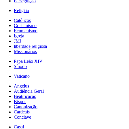
Perseguição
Religião
Católicos
Cristianismo
Ecumenismo
Igreja
JMJ
liberdade religiosa
Missionários
Papa Leão XIV
Sínodo
Vaticano
Angelus
Audiência Geral
Beatificacao
Bispos
Canonização
Cardeais
Conclave
Casal