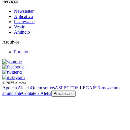
Serviços
Newsletter
Aplicativo
Inscreva-se
Vestir
Anúncio
Arquivos
Por ano
© 2025 Aleteia
Apoie a Aleteia
Quem somos
ASPECTOS LEGAIS
Torne-se um
anunciante
Contate a Aletia
Privacidade