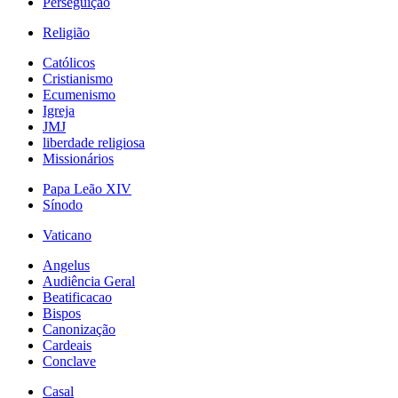
Perseguição
Religião
Católicos
Cristianismo
Ecumenismo
Igreja
JMJ
liberdade religiosa
Missionários
Papa Leão XIV
Sínodo
Vaticano
Angelus
Audiência Geral
Beatificacao
Bispos
Canonização
Cardeais
Conclave
Casal