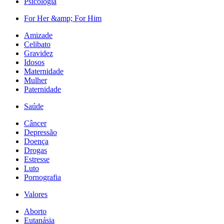
Psicologia
For Her &amp; For Him
Amizade
Celibato
Gravidez
Idosos
Maternidade
Mulher
Paternidade
Saúde
Câncer
Depressão
Doença
Drogas
Estresse
Luto
Pornografia
Valores
Aborto
Eutanásia