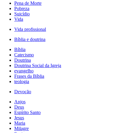
Pena de Morte
Pobreza
Suicídio
Vida
Vida profissional
Bíblia e doutrina
Bíblia
Catecismo
Doutrina
Doutrina Social da Igreja
evangelho
Frases da Bíblia
teologia
Devoção
Anjos
Deus
Espírito Santo
Jesus
Maria
Milagre