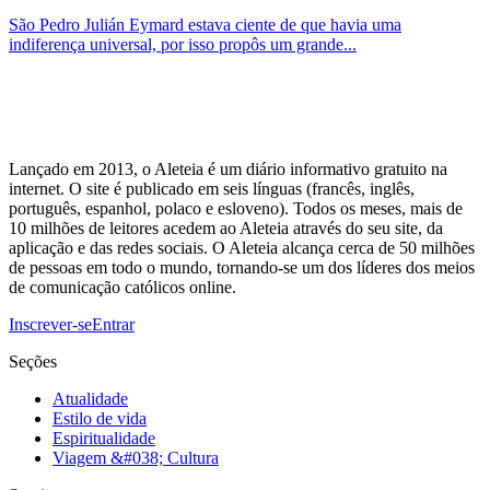
São Pedro Julián Eymard estava ciente de que havia uma
indiferença universal, por isso propôs um grande...
Lançado em 2013, o Aleteia é um diário informativo gratuito na
internet. O site é publicado em seis línguas (francês, inglês,
português, espanhol, polaco e esloveno). Todos os meses, mais de
10 milhões de leitores acedem ao Aleteia através do seu site, da
aplicação e das redes sociais. O Aleteia alcança cerca de 50 milhões
de pessoas em todo o mundo, tornando-se um dos líderes dos meios
de comunicação católicos online.
Inscrever-se
Entrar
Seções
Atualidade
Estilo de vida
Espiritualidade
Viagem &#038; Cultura