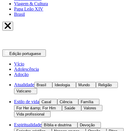
Viagem & Cultura
Papa Leão XIV
Brasil
Edição
portuguese
Vício
Adolescência
Adoção
Atualidade
Brasil
Ideologia
Mundo
Religião
Vaticano
Estilo de vida
Casal
Ciência
Família
For Her &amp; For Him
Saúde
Valores
Vida profissional
Espiritualidade
Bíblia e doutrina
Devoção