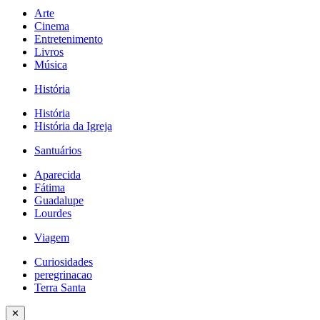
Arte
Cinema
Entretenimento
Livros
Música
História
História
História da Igreja
Santuários
Aparecida
Fátima
Guadalupe
Lourdes
Viagem
Curiosidades
peregrinacao
Terra Santa
✕