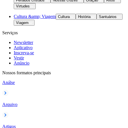
Feriados cristãos
Nossas cruzes
Oração
Ritos
Virtudes
Cultura &amp; Viagem
Cultura
História
Santuários
Viagem
Serviços
Newsletter
Aplicativo
Inscreva-se
Vestir
Anúncio
Nossos formatos principais
Análse
Arquivo
Artigos