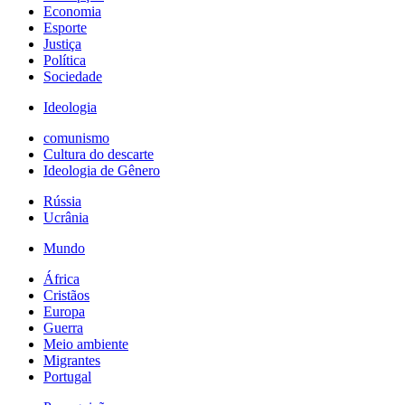
Economia
Esporte
Justiça
Política
Sociedade
Ideologia
comunismo
Cultura do descarte
Ideologia de Gênero
Rússia
Ucrânia
Mundo
África
Cristãos
Europa
Guerra
Meio ambiente
Migrantes
Portugal