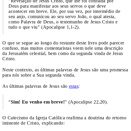
"Revelação de Jesus Cristo, que lhe foi confiada por
Deus para manifestar aos seus servos o que deve
acontecer em breve. Ele, por sua vez, por intermédio de
seu anjo, comunicou ao seu servo João, o qual atesta,
como Palavra de Deus, o testemunho de Jesus Cristo e
tudo o que viu" (Apocalipse 1,1-2).
O que se segue ao longo do restante deste livro pode parecer
confuso, mas muitos comentaristas veem nele uma descrição
da Jerusalém celestial, bem como da segunda vinda de Jesus
Cristo.
Neste contexto, as últimas palavras de Jesus são uma promessa
para nós sobre a Sua segunda vinda.
As últimas palavras de Jesus são
estas
:
“
Sim! Eu venho em breve!
” (Apocalipse 22,20).
O Catecismo da Igreja Católica reafirma a doutrina do retorno
iminente de Cristo, explicando: