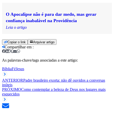
O Apocalipse não é para dar medo, mas gerar
confiança inabalável na Providência
Leia o artigo
Copiar o link
Arquivar artigo
Compartilhar em
:
As palavras-chave/tags associadas a este artigo:
Bíblia
Fé
Jesus
ANTERIOR
Padre brasileiro exorta: não dê ouvidos a conversas
inúteis
PRÓXIMO
Como contemplar a beleza de Deus nos lugares mais
esquecidos