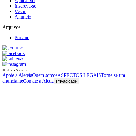
Aplicativo
Inscreva-se
Vestir
Anúncio
Arquivos
Por ano
© 2025 Aleteia
Apoie a Aleteia
Quem somos
ASPECTOS LEGAIS
Torne-se um
anunciante
Contate a Aletia
Privacidade