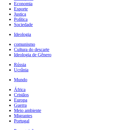
Economia
Esporte
Justiça
Política
Sociedade
Ideologia
comunismo
Cultura do descarte
Ideologia de Gênero
Rússia
Ucrânia
Mundo
África
Cristãos
Europa
Guerra
Meio ambiente
Migrantes
Portugal