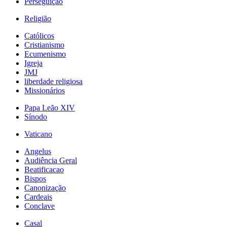
Perseguição
Religião
Católicos
Cristianismo
Ecumenismo
Igreja
JMJ
liberdade religiosa
Missionários
Papa Leão XIV
Sínodo
Vaticano
Angelus
Audiência Geral
Beatificacao
Bispos
Canonização
Cardeais
Conclave
Casal