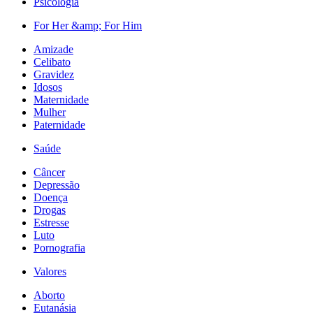
Psicologia
For Her &amp; For Him
Amizade
Celibato
Gravidez
Idosos
Maternidade
Mulher
Paternidade
Saúde
Câncer
Depressão
Doença
Drogas
Estresse
Luto
Pornografia
Valores
Aborto
Eutanásia