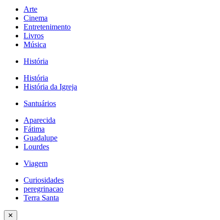
Arte
Cinema
Entretenimento
Livros
Música
História
História
História da Igreja
Santuários
Aparecida
Fátima
Guadalupe
Lourdes
Viagem
Curiosidades
peregrinacao
Terra Santa
✕