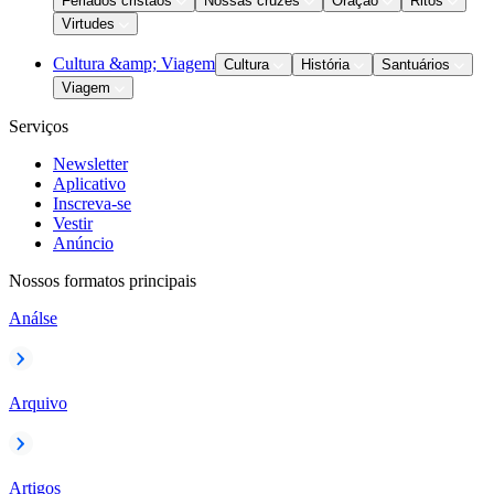
Feriados cristãos
Nossas cruzes
Oração
Ritos
Virtudes
Cultura &amp; Viagem
Cultura
História
Santuários
Viagem
Serviços
Newsletter
Aplicativo
Inscreva-se
Vestir
Anúncio
Nossos formatos principais
Análse
Arquivo
Artigos