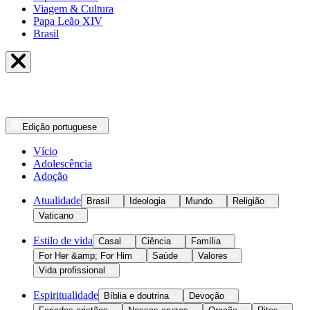
Viagem & Cultura
Papa Leão XIV
Brasil
Edição
portuguese
Vício
Adolescência
Adoção
Atualidade
Brasil
Ideologia
Mundo
Religião
Vaticano
Estilo de vida
Casal
Ciência
Família
For Her &amp; For Him
Saúde
Valores
Vida profissional
Espiritualidade
Bíblia e doutrina
Devoção