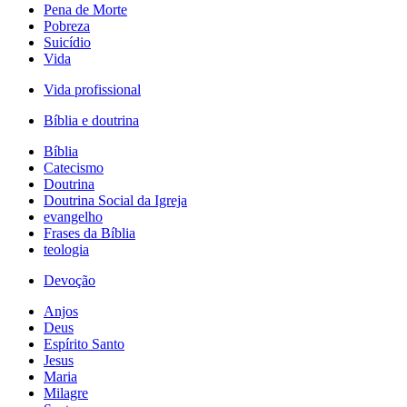
Pena de Morte
Pobreza
Suicídio
Vida
Vida profissional
Bíblia e doutrina
Bíblia
Catecismo
Doutrina
Doutrina Social da Igreja
evangelho
Frases da Bíblia
teologia
Devoção
Anjos
Deus
Espírito Santo
Jesus
Maria
Milagre