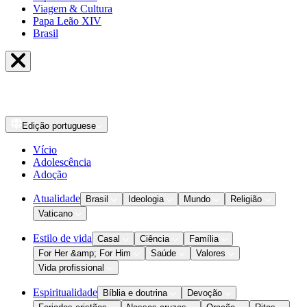
Viagem & Cultura
Papa Leão XIV
Brasil
Edição
portuguese
Vício
Adolescência
Adoção
Atualidade
Brasil
Ideologia
Mundo
Religião
Vaticano
Estilo de vida
Casal
Ciência
Família
For Her &amp; For Him
Saúde
Valores
Vida profissional
Espiritualidade
Bíblia e doutrina
Devoção