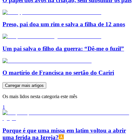
O papel dos avós na criação, sem substituir os pais
Preso, pai doa um rim e salva a filha de 12 anos
Um pai salva o filho da guerra: “Dê-me o fuzil”
O martírio de Francisca no sertão do Cariri
Carregar mais artigos
Os mais lidos nesta categoria este mês
1
Porque é que uma missa em latim voltou a abrir
uma ferida na Igreja?