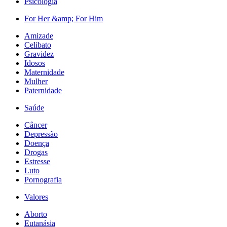
Psicologia
For Her &amp; For Him
Amizade
Celibato
Gravidez
Idosos
Maternidade
Mulher
Paternidade
Saúde
Câncer
Depressão
Doença
Drogas
Estresse
Luto
Pornografia
Valores
Aborto
Eutanásia