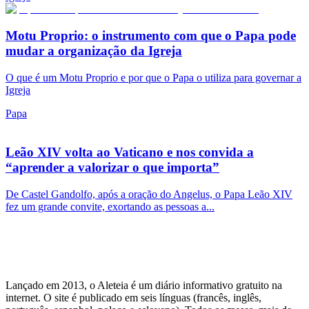
Motu Proprio: o instrumento com que o Papa pode
mudar a organização da Igreja
O que é um Motu Proprio e por que o Papa o utiliza para governar a
Igreja
Papa
Leão XIV volta ao Vaticano e nos convida a
“aprender a valorizar o que importa”
De Castel Gandolfo, após a oração do Angelus, o Papa Leão XIV
fez um grande convite, exortando as pessoas a...
Lançado em 2013, o Aleteia é um diário informativo gratuito na
internet. O site é publicado em seis línguas (francês, inglês,