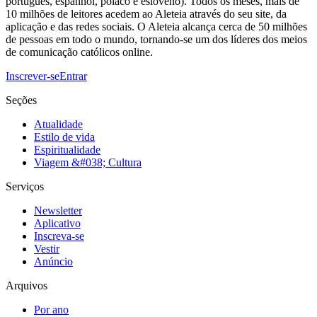
português, espanhol, polaco e esloveno). Todos os meses, mais de
10 milhões de leitores acedem ao Aleteia através do seu site, da
aplicação e das redes sociais. O Aleteia alcança cerca de 50 milhões
de pessoas em todo o mundo, tornando-se um dos líderes dos meios
de comunicação católicos online.
Inscrever-se
Entrar
Seções
Atualidade
Estilo de vida
Espiritualidade
Viagem &#038; Cultura
Serviços
Newsletter
Aplicativo
Inscreva-se
Vestir
Anúncio
Arquivos
Por ano