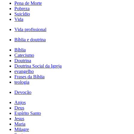
Pena de Morte
Pobreza
Suicídio
Vida
Vida profissional
Bíblia e doutrina
Bíblia
Catecismo
Doutrina
Doutrina Social da Igreja
evangelho
Frases da Bíblia
teologia
Devoção
Anjos
Deus
Espírito Santo
Jesus
Maria
Milagre