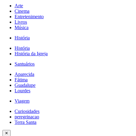
Arte
Cinema
Entretenimento
Livros
Música
História
História
História da Igreja
Santuários
Aparecida
Fátima
Guadalupe
Lourdes
Viagem
Curiosidades
peregrinacao
Terra Santa
✕