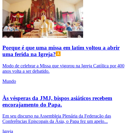
Porque é que uma missa em latim voltou a abrir
uma ferida na Igreja?
Modo de celebrar a Missa que vigorou na Igreja Católica por 400
anos volta a ser debatido.
Mundo
Às vésperas da JMJ, bispos asiáticos recebem
encorajamento do Papa.
Em seu discurso na Assembleia Plenária da Federação das
Conferências Episcopais da Ásia, o Papa fez um apelo...
Igreja