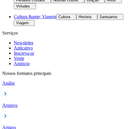
Feriados cristãos
Nossas cruzes
Oração
Ritos
Virtudes
Cultura &amp; Viagem
Cultura
História
Santuários
Viagem
Serviços
Newsletter
Aplicativo
Inscreva-se
Vestir
Anúncio
Nossos formatos principais
Análse
Arquivo
Artigos