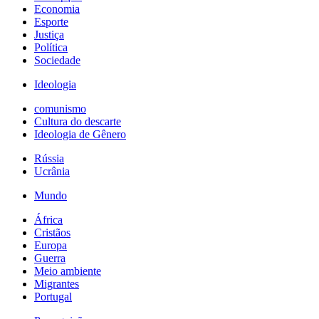
Economia
Esporte
Justiça
Política
Sociedade
Ideologia
comunismo
Cultura do descarte
Ideologia de Gênero
Rússia
Ucrânia
Mundo
África
Cristãos
Europa
Guerra
Meio ambiente
Migrantes
Portugal