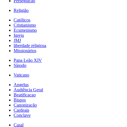
Perseguição
Religião
Católicos
Cristianismo
Ecumenismo
Igreja
JMJ
liberdade religiosa
Missionários
Papa Leão XIV
Sínodo
Vaticano
Angelus
Audiência Geral
Beatificacao
Bispos
Canonização
Cardeais
Conclave
Casal