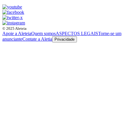
© 2025 Aleteia
Apoie a Aleteia
Quem somos
ASPECTOS LEGAIS
Torne-se um
anunciante
Contate a Aletia
Privacidade