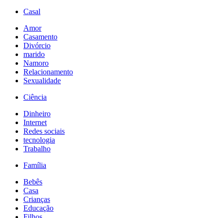
Casal
Amor
Casamento
Divórcio
marido
Namoro
Relacionamento
Sexualidade
Ciência
Dinheiro
Internet
Redes sociais
tecnologia
Trabalho
Família
Bebês
Casa
Crianças
Educação
Filhos