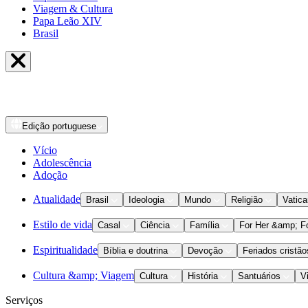
Viagem & Cultura
Papa Leão XIV
Brasil
Edição
portuguese
Vício
Adolescência
Adoção
Atualidade
Brasil
Ideologia
Mundo
Religião
Vatic
Estilo de vida
Casal
Ciência
Família
For Her &amp; F
Espiritualidade
Bíblia e doutrina
Devoção
Feriados cristão
Cultura &amp; Viagem
Cultura
História
Santuários
V
Serviços