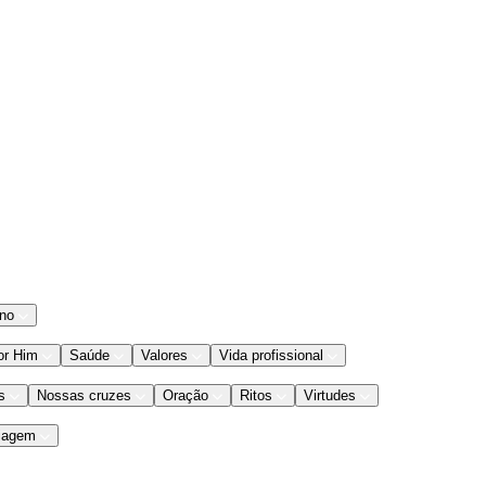
ano
or Him
Saúde
Valores
Vida profissional
s
Nossas cruzes
Oração
Ritos
Virtudes
iagem