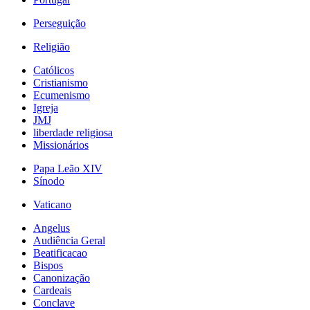
Perseguição
Religião
Católicos
Cristianismo
Ecumenismo
Igreja
JMJ
liberdade religiosa
Missionários
Papa Leão XIV
Sínodo
Vaticano
Angelus
Audiência Geral
Beatificacao
Bispos
Canonização
Cardeais
Conclave