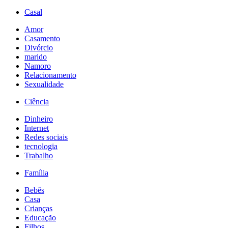
Casal
Amor
Casamento
Divórcio
marido
Namoro
Relacionamento
Sexualidade
Ciência
Dinheiro
Internet
Redes sociais
tecnologia
Trabalho
Família
Bebês
Casa
Crianças
Educação
Filhos