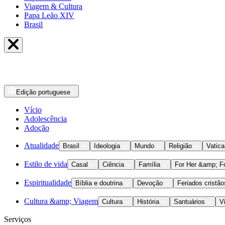
Viagem & Cultura
Papa Leão XIV
Brasil
Edição
portuguese
Vício
Adolescência
Adoção
Atualidade
Brasil
Ideologia
Mundo
Religião
Vatic
Estilo de vida
Casal
Ciência
Família
For Her &amp; F
Espiritualidade
Bíblia e doutrina
Devoção
Feriados cristão
Cultura &amp; Viagem
Cultura
História
Santuários
V
Serviços