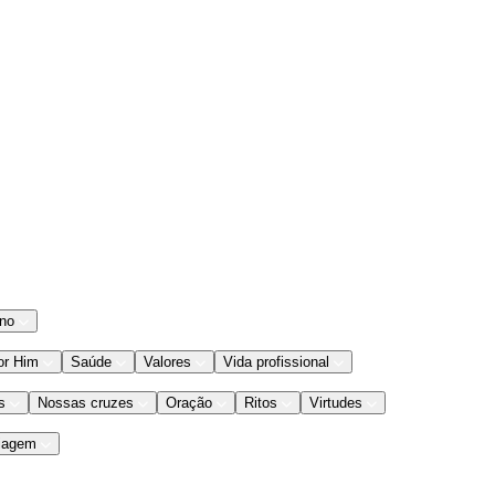
ano
or Him
Saúde
Valores
Vida profissional
s
Nossas cruzes
Oração
Ritos
Virtudes
iagem