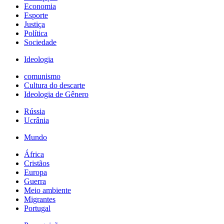
Economia
Esporte
Justiça
Política
Sociedade
Ideologia
comunismo
Cultura do descarte
Ideologia de Gênero
Rússia
Ucrânia
Mundo
África
Cristãos
Europa
Guerra
Meio ambiente
Migrantes
Portugal