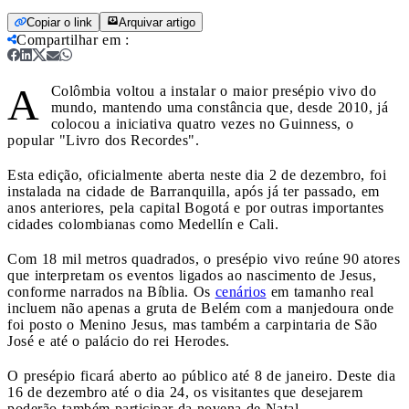
Copiar o link
Arquivar artigo
Compartilhar em
:
A
Colômbia voltou a instalar o maior presépio vivo do
mundo, mantendo uma constância que, desde 2010, já
colocou a iniciativa quatro vezes no Guinness, o
popular "Livro dos Recordes".
Esta edição, oficialmente aberta neste dia 2 de dezembro, foi
instalada na cidade de Barranquilla, após já ter passado, em
anos anteriores, pela capital Bogotá e por outras importantes
cidades colombianas como Medellín e Cali.
Com 18 mil metros quadrados, o presépio vivo reúne 90 atores
que interpretam os eventos ligados ao nascimento de Jesus,
conforme narrados na Bíblia. Os
cenários
em tamanho real
incluem não apenas a gruta de Belém com a manjedoura onde
foi posto o Menino Jesus, mas também a carpintaria de São
José e até o palácio do rei Herodes.
O presépio ficará aberto ao público até 8 de janeiro. Deste dia
16 de dezembro até o dia 24, os visitantes que desejarem
poderão também participar da novena de Natal.