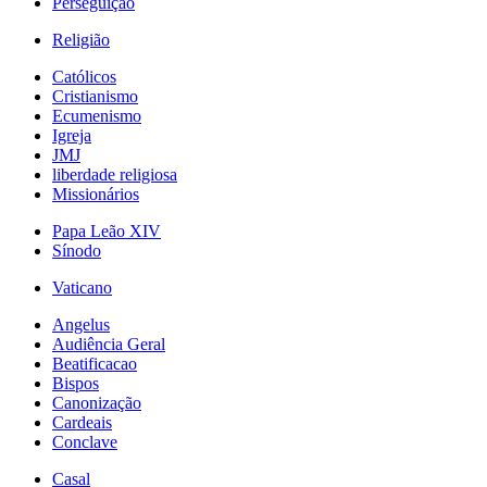
Perseguição
Religião
Católicos
Cristianismo
Ecumenismo
Igreja
JMJ
liberdade religiosa
Missionários
Papa Leão XIV
Sínodo
Vaticano
Angelus
Audiência Geral
Beatificacao
Bispos
Canonização
Cardeais
Conclave
Casal