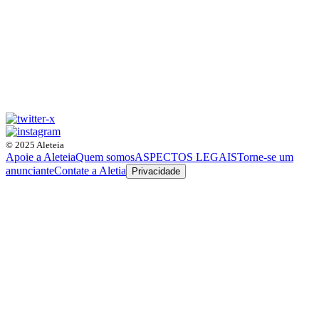
© 2025 Aleteia
Apoie a Aleteia
Quem somos
ASPECTOS LEGAIS
Torne-se um
anunciante
Contate a Aletia
Privacidade