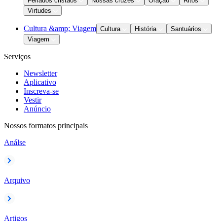
Feriados cristãos
Nossas cruzes
Oração
Ritos
Virtudes
Cultura &amp; Viagem
Cultura
História
Santuários
Viagem
Serviços
Newsletter
Aplicativo
Inscreva-se
Vestir
Anúncio
Nossos formatos principais
Análse
Arquivo
Artigos