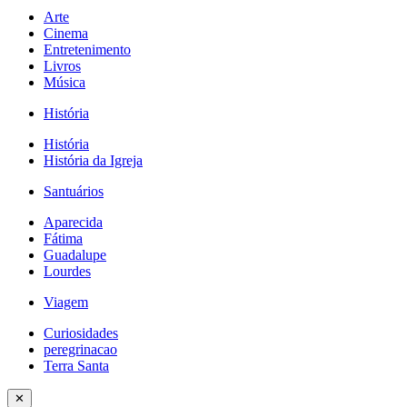
Arte
Cinema
Entretenimento
Livros
Música
História
História
História da Igreja
Santuários
Aparecida
Fátima
Guadalupe
Lourdes
Viagem
Curiosidades
peregrinacao
Terra Santa
✕