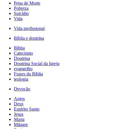
Pena de Morte
Pobreza
Suicídio
Vida
Vida profissional
Bíblia e doutrina
Bíblia
Catecismo
Doutrina
Doutrina Social da Igreja
evangelho
Frases da Bíblia
teologia
Devoção
Anjos
Deus
Espírito Santo
Jesus
Maria
Milagre