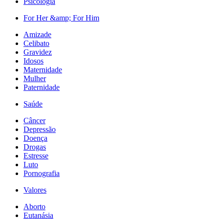
Psicologia
For Her &amp; For Him
Amizade
Celibato
Gravidez
Idosos
Maternidade
Mulher
Paternidade
Saúde
Câncer
Depressão
Doença
Drogas
Estresse
Luto
Pornografia
Valores
Aborto
Eutanásia