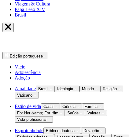
Viagem & Cultura
Papa Leão XIV
Brasil
Edição
portuguese
Vício
Adolescência
Adoção
Atualidade
Brasil
Ideologia
Mundo
Religião
Vaticano
Estilo de vida
Casal
Ciência
Família
For Her &amp; For Him
Saúde
Valores
Vida profissional
Espiritualidade
Bíblia e doutrina
Devoção