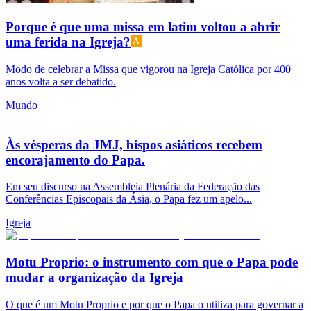
Porque é que uma missa em latim voltou a abrir
uma ferida na Igreja?
Modo de celebrar a Missa que vigorou na Igreja Católica por 400
anos volta a ser debatido.
Mundo
Às vésperas da JMJ, bispos asiáticos recebem
encorajamento do Papa.
Em seu discurso na Assembleia Plenária da Federação das
Conferências Episcopais da Ásia, o Papa fez um apelo...
Igreja
Motu Proprio: o instrumento com que o Papa pode
mudar a organização da Igreja
O que é um Motu Proprio e por que o Papa o utiliza para governar a