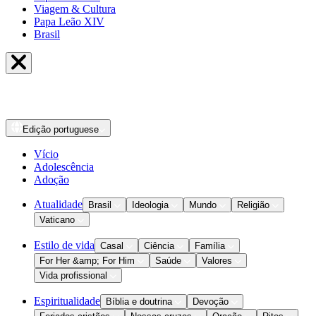
Viagem & Cultura
Papa Leão XIV
Brasil
Edição
portuguese
Vício
Adolescência
Adoção
Atualidade
Brasil
Ideologia
Mundo
Religião
Vaticano
Estilo de vida
Casal
Ciência
Família
For Her &amp; For Him
Saúde
Valores
Vida profissional
Espiritualidade
Bíblia e doutrina
Devoção