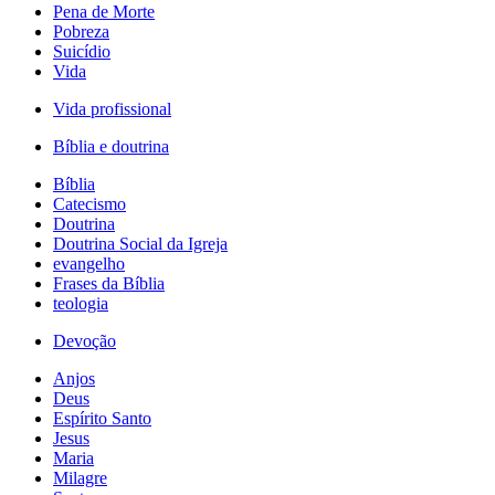
Pena de Morte
Pobreza
Suicídio
Vida
Vida profissional
Bíblia e doutrina
Bíblia
Catecismo
Doutrina
Doutrina Social da Igreja
evangelho
Frases da Bíblia
teologia
Devoção
Anjos
Deus
Espírito Santo
Jesus
Maria
Milagre