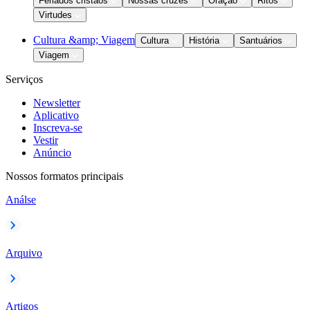
Feriados cristãos
Nossas cruzes
Oração
Ritos
Virtudes
Cultura &amp; Viagem
Cultura
História
Santuários
Viagem
Serviços
Newsletter
Aplicativo
Inscreva-se
Vestir
Anúncio
Nossos formatos principais
Análse
Arquivo
Artigos