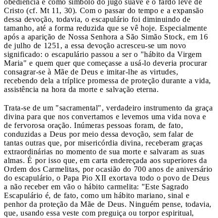
obediência e como símbolo do jugo suave e o fardo leve de
Cristo (cf. Mt 11, 30). Com o passar do tempo e a expansão
dessa devoção, todavia, o escapulário foi diminuindo de
tamanho, até a forma reduzida que se vê hoje. Especialmente
após a aparição de Nossa Senhora a São Simão Stock, em 16
de julho de 1251, a essa devoção acresceu-se um novo
significado: o escapulário passou a ser o "hábito da Virgem
Maria" e quem quer que começasse a usá-lo deveria procurar
consagrar-se à Mãe de Deus e imitar-lhe as virtudes,
recebendo dela a tríplice promessa de proteção durante a vida,
assistência na hora da morte e salvação eterna.
Trata-se de um "sacramental", verdadeiro instrumento da graça
divina para que nos convertamos e levemos uma vida nova e
de fervorosa oração. Inúmeras pessoas foram, de fato,
conduzidas a Deus por meio dessa devoção, sem falar de
tantas outras que, por misericórdia divina, receberam graças
extraordinárias no momento de sua morte e salvaram as suas
almas. É por isso que, em carta endereçada aos superiores da
Ordem dos Carmelitas, por ocasião do 700 anos de aniversário
do escapulário, o Papa Pio XII exortava todo o povo de Deus
a não receber em vão o hábito carmelita: "Este Sagrado
Escapulário é, de fato, como um hábito mariano, sinal e
penhor da proteção da Mãe de Deus. Ninguém pense, todavia,
que, usando essa veste com preguiça ou torpor espiritual,