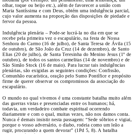
olhar, toque ou beijo etc.), além de favorecer a união com
Maria Santíssima e com Deus, obtém uma indulgência parcial,
cujo valor aumenta na proporção das disposições de piedade e
fervor da pessoa.
Indulgência plenária – Pode-se lucrá-la no dia em que se
recebe pela primeira vez o escapulário, na festa de Nossa
Senhora do Carmo (16 de julho), de Santa Teresa de Ávila (15
de outubro), de São João da Cruz (14 de dezembro), de Santo
Elias (20 de julho), de Santa Teresinha do Menino Jesus (1º de
outubro), de todos os santos carmelitas (14 de novembro) e de
São Simão Stock (16 de maio). Para lucrar tais indulgências
plenárias, são exigidas as seguintes condições: Confissão,
Comunhão eucarística, oração pelo Sumo Pontífice e propósito
firme de querer observar os compromissos da associação do
escapulário.
O mundo no qual vivemos é uma constante batalha muito além
das guerras vistas e presenciadas entre os humanos; há,
todavia, um verdadeiro combate espiritual ocorrendo
diariamente e com o qual, muitas vezes, não nos damos conta.
Nunca é demais insistir nesta passagem: “Sede sóbrios e vigiai,
porque o vosso adversário, o diabo, rodeia como um leão a
rugir, procurando a quem devorar” (1Pd 5, 8). A batalha