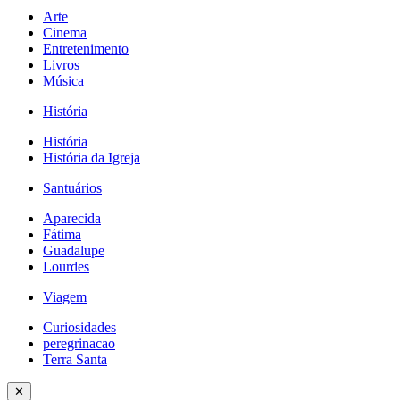
Arte
Cinema
Entretenimento
Livros
Música
História
História
História da Igreja
Santuários
Aparecida
Fátima
Guadalupe
Lourdes
Viagem
Curiosidades
peregrinacao
Terra Santa
✕