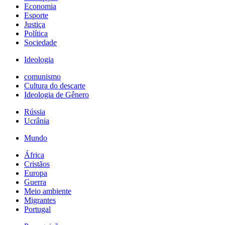
Economia
Esporte
Justiça
Política
Sociedade
Ideologia
comunismo
Cultura do descarte
Ideologia de Gênero
Rússia
Ucrânia
Mundo
África
Cristãos
Europa
Guerra
Meio ambiente
Migrantes
Portugal