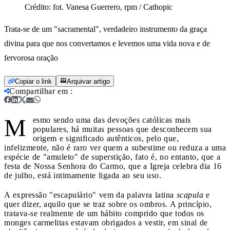
Crédito:
fot. Vanesa Guerrero, rpm / Cathopic
Trata-se de um "sacramental", verdadeiro instrumento da graça
divina para que nos convertamos e levemos uma vida nova e de
fervorosa oração
Copiar o link
Arquivar artigo
Compartilhar em
:
M
esmo sendo uma das devoções católicas mais
populares, há muitas pessoas que desconhecem sua
origem e significado autênticos, pelo que,
infelizmente, não é raro ver quem a subestime ou reduza a uma
espécie de "amuleto" de superstição, fato é, no entanto, que a
festa de Nossa Senhora do Carmo, que a Igreja celebra dia 16
de julho, está intimamente ligada ao seu uso.
A expressão "escapulário" vem da palavra latina
scapula
e
quer dizer, aquilo que se traz sobre os ombros. A princípio,
tratava-se realmente de um hábito comprido que todos os
monges carmelitas estavam obrigados a vestir, em sinal de