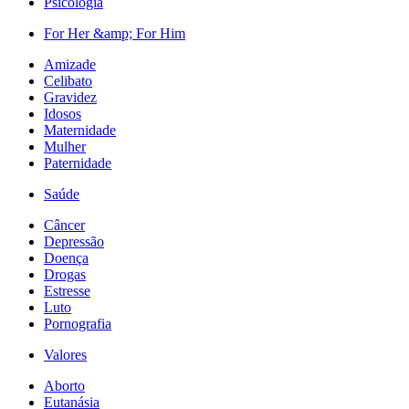
Psicologia
For Her &amp; For Him
Amizade
Celibato
Gravidez
Idosos
Maternidade
Mulher
Paternidade
Saúde
Câncer
Depressão
Doença
Drogas
Estresse
Luto
Pornografia
Valores
Aborto
Eutanásia