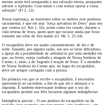
mesmo assim terá assegurada a sua salvação eterna, porquanto
adverte o Apóstolo: Com temor e com tremor operai a vossa
salvação” (Fl 2, 12).
Nossa esperança, ao trazermos sobre os ombros esse piedosos
sacramental, é que ele seja "força salvadora de Deus" para nós
que cremos (cf. Rm 1, 16), assim como era curado, durante a
vida terrena de Jesus, quem quer que tocasse ainda que fosse
somente nas orlas do Seu manto (cf. Mc 5, 25-34).
O escapulário deve ser usado constantemente, de dia e de
noite. Quando, por alguma razão, seu uso se torne dificultoso,
a Igreja dá a possibilidade de substituí-lo por uma medalha em
que, na frente, esteja cunhada a imagem de Nossa Senhora do
Carmo, e, atrás, a do Sagrado Coração de Jesus. É a medalha
de Nossa Senhora do Carmo que, no lugar do escapulário,
deve ser sempre carregada com a pessoa.
Da primeira vez que se recebe o escapulário, é necessário
apresentá-lo ao sacerdote, a fim de que ele o abençoe e o
imponha. É também interessante lembrar que o uso do
escapulário permite aos fiéis lucrarem algumas indulgências:
Indulgência parcial – O uso piedoso do escapulário ou da
medalha (por exemplo: um pensamento, uma lembrança, um