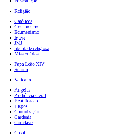
Perseguição
Religião
Católicos
Cristianismo
Ecumenismo
Igreja
JMJ
liberdade religiosa
Missionários
Papa Leão XIV
Sínodo
Vaticano
Angelus
Audiência Geral
Beatificacao
Bispos
Canonização
Cardeais
Conclave
Casal