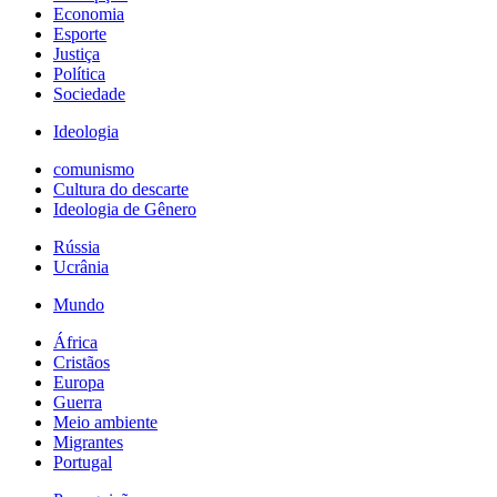
Economia
Esporte
Justiça
Política
Sociedade
Ideologia
comunismo
Cultura do descarte
Ideologia de Gênero
Rússia
Ucrânia
Mundo
África
Cristãos
Europa
Guerra
Meio ambiente
Migrantes
Portugal