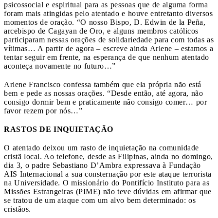
psicossocial e espiritual para as pessoas que de alguma forma
foram mais atingidas pelo atentado e houve entretanto diversos
momentos de oração. “O nosso Bispo, D. Edwin de la Peña,
arcebispo de Cagayan de Oro, e alguns membros católicos
participaram nessas orações de solidariedade para com todas as
vítimas… A partir de agora – escreve ainda Arlene – estamos a
tentar seguir em frente, na esperança de que nenhum atentado
aconteça novamente no futuro…”
Arlene Francisco confessa também que ela própria não está
bem e pede as nossas orações. “Desde então, até agora, não
consigo dormir bem e praticamente não consigo comer… por
favor rezem por nós…”
RASTOS DE INQUIETAÇÃO
O atentado deixou um rasto de inquietação na comunidade
cristã local. Ao telefone, desde as Filipinas, ainda no domingo,
dia 3, o padre Sebastiano D’Ambra expressava à Fundação
AIS Internacional a sua consternação por este ataque terrorista
na Universidade. O missionário do Pontifício Instituto para as
Missões Estrangeiras (PIME) não teve dúvidas em afirmar que
se tratou de um ataque com um alvo bem determinado: os
cristãos.