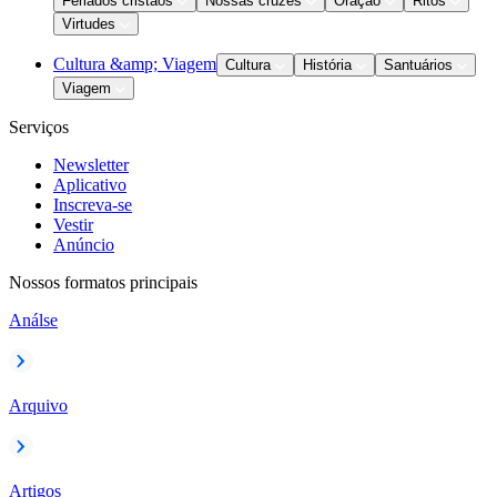
Feriados cristãos
Nossas cruzes
Oração
Ritos
Virtudes
Cultura &amp; Viagem
Cultura
História
Santuários
Viagem
Serviços
Newsletter
Aplicativo
Inscreva-se
Vestir
Anúncio
Nossos formatos principais
Análse
Arquivo
Artigos