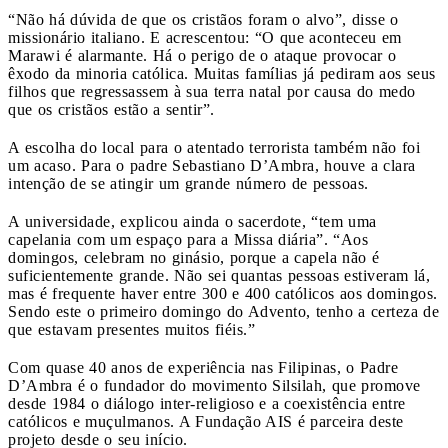
“Não há dúvida de que os cristãos foram o alvo”, disse o
missionário italiano. E acrescentou: “O que aconteceu em
Marawi é alarmante. Há o perigo de o ataque provocar o
êxodo da minoria católica. Muitas famílias já pediram aos seus
filhos que regressassem à sua terra natal por causa do medo
que os cristãos estão a sentir”.
A escolha do local para o atentado terrorista também não foi
um acaso. Para o padre Sebastiano D’Ambra, houve a clara
intenção de se atingir um grande número de pessoas.
A universidade, explicou ainda o sacerdote, “tem uma
capelania com um espaço para a Missa diária”. “Aos
domingos, celebram no ginásio, porque a capela não é
suficientemente grande. Não sei quantas pessoas estiveram lá,
mas é frequente haver entre 300 e 400 católicos aos domingos.
Sendo este o primeiro domingo do Advento, tenho a certeza de
que estavam presentes muitos fiéis.”
Com quase 40 anos de experiência nas Filipinas, o Padre
D’Ambra é o fundador do movimento Silsilah, que promove
desde 1984 o diálogo inter-religioso e a coexistência entre
católicos e muçulmanos. A Fundação AIS é parceira deste
projeto desde o seu início.