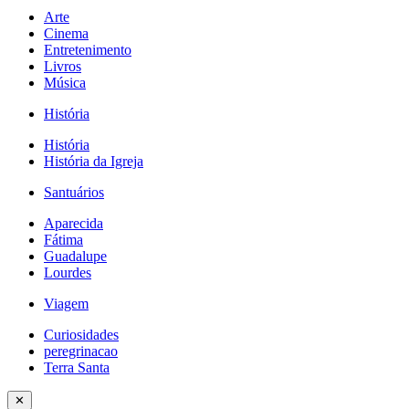
Arte
Cinema
Entretenimento
Livros
Música
História
História
História da Igreja
Santuários
Aparecida
Fátima
Guadalupe
Lourdes
Viagem
Curiosidades
peregrinacao
Terra Santa
✕