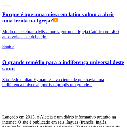
Porque é que uma missa em latim voltou a abrir
uma ferida na Igreja?
Modo de celebrar a Missa que vigorou na Igreja Católica por 400
anos volta a ser debatido.
Santos
O grande remédio para a indiferença universal deste
santo
São Pedro Julián Eymard estava ciente de que havia uma
indiferença universal, por isso propôs um grande...
Lançado em 2013, o Aleteia é um diário informativo gratuito na
internet. O site é publicado em seis línguas (francês, inglês,