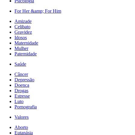
Psicologia
For Her &amp; For Him
Amizade
Celibato
Gravidez
Idosos
Maternidade
Mulher
Paternidade
Saúde
Câncer
Depressão
Doença
Drogas
Estresse
Luto
Pornografia
Valores
Aborto
Eutanásia