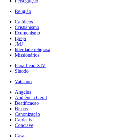
Perseguição
Religião
Católicos
Cristianismo
Ecumenismo
Igreja
JMJ
liberdade religiosa
Missionários
Papa Leão XIV
Sínodo
Vaticano
Angelus
Audiência Geral
Beatificacao
Bispos
Canonização
Cardeais
Conclave
Casal