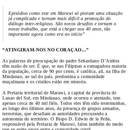
Episódios como este em Marawi só pioram uma situação
já complicada e tornam mais difícil a promoção do
diálogo inter-religioso. São novos desafios e tornam o
nosso trabalho, que está a chegar aos 40 anos, tão
importante agora como era no início”
“ATINGIRAM-NOS NO CORAÇAO…”
As palavras de preocupação do padre Sebastiano D’Ambra
têm razão de ser. É que, se nas Filipinas a esmagadora maioria
da população, cerca de 90 por cento, é católica, ali, na Ilha de
Mindanao, ao sul do país, predomina a comunidade
muçulmana e os cristãos estão em minoria.
A Prelazia territorial de Marawi, a capital da província de
Lanao del Sul, em Mindanao, onde ocorreu o atentado, tem
apenas cerca de 40 mil fiéis. Todos eles têm sido testemunhas,
ao longo dos últimos anos, da presença de grupos armados,
terroristas, que desafiam as autoridades procurando a
autonomia do território. O Bispo D. Edwin de la Peña,
responsável pela Prelazia de Marawi, falou também do medo
que se sente agora entre a comunidade cristã.