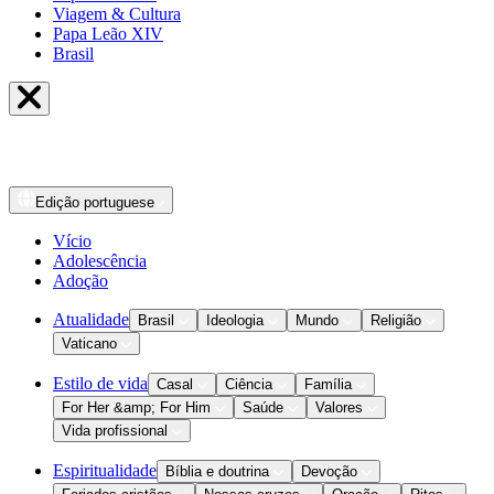
Viagem & Cultura
Papa Leão XIV
Brasil
Edição
portuguese
Vício
Adolescência
Adoção
Atualidade
Brasil
Ideologia
Mundo
Religião
Vaticano
Estilo de vida
Casal
Ciência
Família
For Her &amp; For Him
Saúde
Valores
Vida profissional
Espiritualidade
Bíblia e doutrina
Devoção