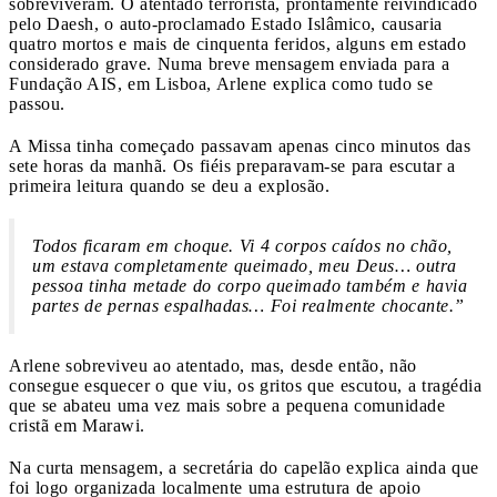
sobreviveram. O atentado terrorista, prontamente reivindicado
pelo Daesh, o auto-proclamado Estado Islâmico, causaria
quatro mortos e mais de cinquenta feridos, alguns em estado
considerado grave. Numa breve mensagem enviada para a
Fundação AIS, em Lisboa, Arlene explica como tudo se
passou.
A Missa tinha começado passavam apenas cinco minutos das
sete horas da manhã. Os fiéis preparavam-se para escutar a
primeira leitura quando se deu a explosão.
Todos ficaram em choque. Vi 4 corpos caídos no chão,
um estava completamente queimado, meu Deus… outra
pessoa tinha metade do corpo queimado também e havia
partes de pernas espalhadas… Foi realmente chocante.”
Arlene sobreviveu ao atentado, mas, desde então, não
consegue esquecer o que viu, os gritos que escutou, a tragédia
que se abateu uma vez mais sobre a pequena comunidade
cristã em Marawi.
Na curta mensagem, a secretária do capelão explica ainda que
foi logo organizada localmente uma estrutura de apoio