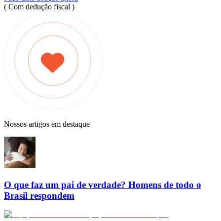
( Com dedução fiscal )
Nossos artigos em destaque
O que faz um pai de verdade? Homens de todo o
Brasil respondem