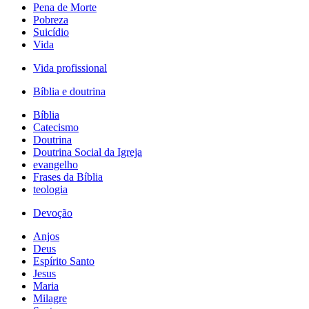
Pena de Morte
Pobreza
Suicídio
Vida
Vida profissional
Bíblia e doutrina
Bíblia
Catecismo
Doutrina
Doutrina Social da Igreja
evangelho
Frases da Bíblia
teologia
Devoção
Anjos
Deus
Espírito Santo
Jesus
Maria
Milagre