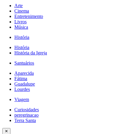
Arte
Cinema
Entretenimento
Livros
Música
História
História
História da Igreja
Santuários
Aparecida
Fátima
Guadalupe
Lourdes
Viagem
Curiosidades
peregrinacao
Terra Santa
✕