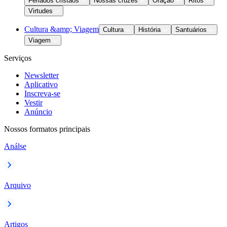
Feriados cristãos
Nossas cruzes
Oração
Ritos
Virtudes
Cultura &amp; Viagem
Cultura
História
Santuários
Viagem
Serviços
Newsletter
Aplicativo
Inscreva-se
Vestir
Anúncio
Nossos formatos principais
Análse
Arquivo
Artigos