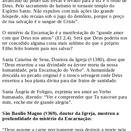
arrancado do poder das trevas e levado para a luz e o reino de
Deus. Pelo sacramento do batismo te tornaste templo do
Espírito Santo. Não expulses com más ações tão grande
hóspede, não recaias sob o jugo do demônio, porque o preço
de tua salvação é o sangue de Cristo”.
O mistério da Encarnação é a manifestação do “grande amor
com que Deus nos amou” (Ef 2,4). Será que Deus poderia nos
ter concedido alguma coisa mais sublime do que o próprio
Filho feito homem para nos salvar?
Santa Catarina de Sena, Doutora da Igreja (†1380), disse que
“Deus enxertou a sua divindade na árvore morta da nossa
humanidade, pela Encarnação do Verbo”. A humanidade
descaída no pecado original é o tronco selvagem onde Deus
enxertou a boa planta divina para dar frutos de santidade.
Santa Ângela de Foligno, exprimia seu amor ao Verbo
humanado, dizendo: “Ver e compreender que Tu nasceste para
mim, enche-me de grande alegria”.
São Basílio Magno (†369), doutor da Igreja, mostrou a
profundidade do mistério da Encarnação:
“Deus assume a carne precisamente para destruir a morte nela