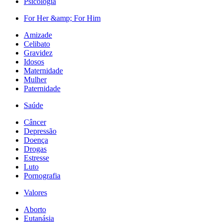
Psicologia
For Her &amp; For Him
Amizade
Celibato
Gravidez
Idosos
Maternidade
Mulher
Paternidade
Saúde
Câncer
Depressão
Doença
Drogas
Estresse
Luto
Pornografia
Valores
Aborto
Eutanásia