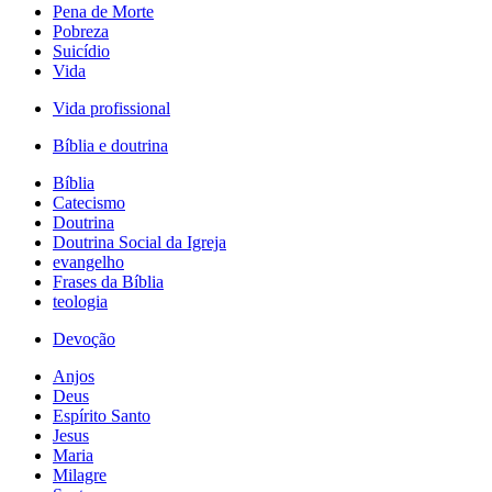
Pena de Morte
Pobreza
Suicídio
Vida
Vida profissional
Bíblia e doutrina
Bíblia
Catecismo
Doutrina
Doutrina Social da Igreja
evangelho
Frases da Bíblia
teologia
Devoção
Anjos
Deus
Espírito Santo
Jesus
Maria
Milagre