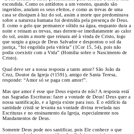
escondida. Como os antídotos a um veneno, quando são
ingeridos, anulam os seus efeitos, e como as trevas de uma
casa se dissipam à luz do sol, assim a morte que predominava
sobre a natureza humana foi destruída pela presença de Deus.
E como o gelo que permanece sólido na água, enquanto dura a
noite e reinam as trevas, mas derrete-se imediatamente ao calor
do sol, assim a morte que reinara até à vinda de Cristo, logo
que surgiu a graça de Deus Salvador e despontou o sol da
justiça, “foi engolida pela vitória” (1Cor 15, 54), pois não
podia coexistir com a Vida” (Homilia sobre o Nascimento de
Cristo).
Qual deve ser a nossa resposta a tanto amor? São João da
Cruz, Doutor da Igreja (†1591), amigo de Santa Teresa,
responde: “Amor só se paga com amor!”.
Mas que amor é esse que Deus espera de nós? A resposta está
nas Sagradas Escrituras: fazer a vontade de Deus! Deus quer a
nossa santificação, e a Igreja existe para isso. E o edifício da
santidade cristã se levanta na vontade divina revelada nas
Escrituras e no ensinamento da Igreja, especialmente nos
Mandamentos de Deus.
Somente Deus pode nos santificar, pois Ele conhece o que