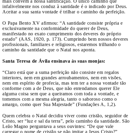
mais convém à nossa santificação. O único caminho que
infalivelmente nos conduz à santidade é o indicado por Deus.
Aceitar a sua santa vontade é trilhar o caminho da perfeição.
O Papa Bento XV afirmou: “A santidade consiste própria e
exclusivamente na conformidade do querer de Deus,
manifestado no exato cumprimento dos deveres do próprio
estado” (AAS, 1920, p. 173). Cumprindo bem nossos deveres
profissionais, familiares e religiosos, estaremos trilhando o
caminho da santidade que o Natal nos aponta.
Santa Teresa de Ávila ensinava às suas monjas:
“Claro está que a suma perfeição não consiste em regalos
interiores, nem em grandes arroubamentos, nem em visões,
nem em espírito de profecia, mas tem ter a nossa vontade tão
conforme com a de Deus, que não entendamos querer Ele
alguma coisa sem que a queiramos com toda a vontade, e
tomemos com a mesma alegria, tanto o saboroso como o
amargo, como quer Sua Majestade” (Fundações A, 1,2).
Quem celebra o Natal decidiu viver como cristão, seguidor de
Cristo, ser “luz e sal da terra”, pelo caminho da santidade. São
Leão Magno perguntava a seus ouvintes: “De que vale
carregar o nome de cristão se não imitar a Jesus Cristo?”