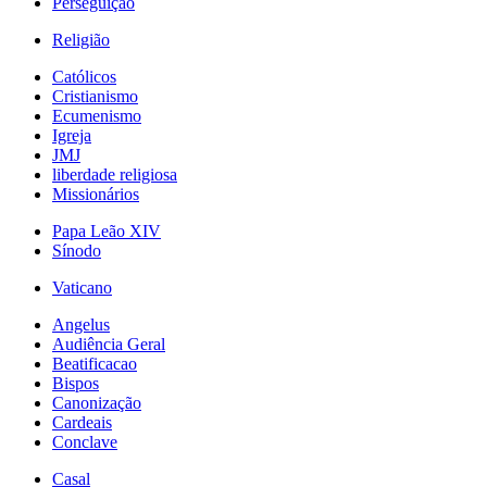
Perseguição
Religião
Católicos
Cristianismo
Ecumenismo
Igreja
JMJ
liberdade religiosa
Missionários
Papa Leão XIV
Sínodo
Vaticano
Angelus
Audiência Geral
Beatificacao
Bispos
Canonização
Cardeais
Conclave
Casal