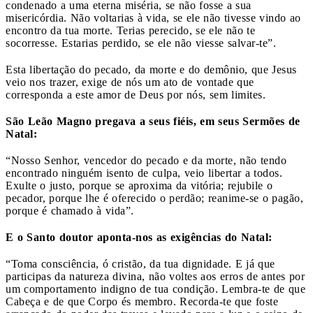
condenado a uma eterna miséria, se não fosse a sua
misericórdia. Não voltarias à vida, se ele não tivesse vindo ao
encontro da tua morte. Terias perecido, se ele não te
socorresse. Estarias perdido, se ele não viesse salvar-te”.
Esta libertação do pecado, da morte e do demônio, que Jesus
veio nos trazer, exige de nós um ato de vontade que
corresponda a este amor de Deus por nós, sem limites.
São Leão Magno pregava a seus fiéis, em seus Sermões de
Natal:
“Nosso Senhor, vencedor do pecado e da morte, não tendo
encontrado ninguém isento de culpa, veio libertar a todos.
Exulte o justo, porque se aproxima da vitória; rejubile o
pecador, porque lhe é oferecido o perdão; reanime-se o pagão,
porque é chamado à vida”.
E o Santo doutor aponta-nos as exigências do Natal:
“Toma consciência, ó cristão, da tua dignidade. E já que
participas da natureza divina, não voltes aos erros de antes por
um comportamento indigno de tua condição. Lembra-te de que
Cabeça e de que Corpo és membro. Recorda-te que foste