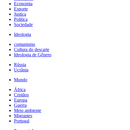
Economia
Esporte
Justiça
Política
Sociedade
Ideologia
comunismo
Cultura do descarte
Ideologia de Gênero
Rússia
Ucrânia
Mundo
África
Cristãos
Europa
Guerra
Meio ambiente
Migrantes
Portugal